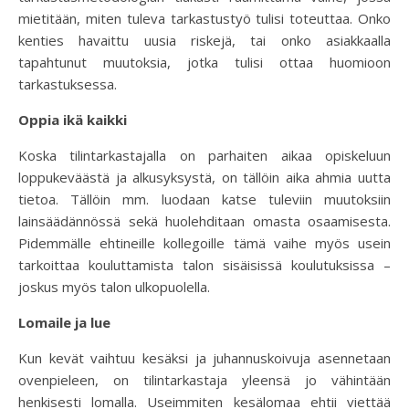
mietitään, miten tuleva tarkastustyö tulisi toteuttaa. Onko
kenties havaittu uusia riskejä, tai onko asiakkaalla
tapahtunut muutoksia, jotka tulisi ottaa huomioon
tarkastuksessa.
Oppia ikä kaikki
Koska tilintarkastajalla on parhaiten aikaa opiskeluun
loppukeväästä ja alkusyksystä, on tällöin aika ahmia uutta
tietoa. Tällöin mm. luodaan katse tuleviin muutoksiin
lainsäädännössä sekä huolehditaan omasta osaamisesta.
Pidemmälle ehtineille kollegoille tämä vaihe myös usein
tarkoittaa kouluttamista talon sisäisissä koulutuksissa –
joskus myös talon ulkopuolella.
Lomaile ja lue
Kun kevät vaihtuu kesäksi ja juhannuskoivuja asennetaan
ovenpieleen, on tilintarkastaja yleensä jo vähintään
henkisesti lomalla. Useimmiten kesälomaa ehtii viettää