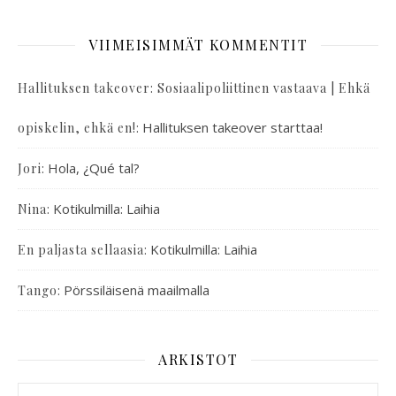
VIIMEISIMMÄT KOMMENTIT
Hallituksen takeover: Sosiaalipoliittinen vastaava | Ehkä
:
Hallituksen takeover starttaa!
opiskelin, ehkä en!
:
Hola, ¿Qué tal?
Jori
:
Kotikulmilla: Laihia
Nina
:
Kotikulmilla: Laihia
En paljasta sellaasia
:
Pörssiläisenä maailmalla
Tango
ARKISTOT