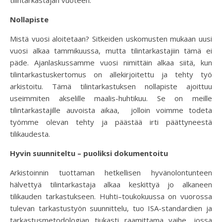
tilintarkastajan vuoteen.
Nollapiste
Mistä vuosi aloitetaan? Sitkeiden uskomusten mukaan uusi
vuosi alkaa tammikuussa, mutta tilintarkastajiin tämä ei
päde. Ajanlaskussamme vuosi nimittäin alkaa siitä, kun
tilintarkastuskertomus on allekirjoitettu ja tehty työ
arkistoitu. Tämä tilintarkastuksen nollapiste ajoittuu
useimmiten akselille maalis-huhtikuu. Se on meille
tilintarkastajille auvoista aikaa, jolloin voimme todeta
työmme olevan tehty ja päästää irti päättyneestä
tilikaudesta.
Hyvin suunniteltu – puoliksi dokumentoitu
Arkistoinnin tuottaman hetkellisen hyvänolontunteen
hälvettyä tilintarkastaja alkaa keskittyä jo alkaneen
tilikauden tarkastukseen. Huhti–toukokuussa on vuorossa
tulevan tarkastustyön suunnittelu, tuo ISA-standardien ja
tarkastusmetodologian tiukasti raamittama vaihe, jossa