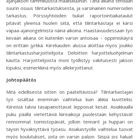
ajanjakson tammikuusta maaliskuuhun. Tänä aikana tehdään
suurin osuus tilintarkastuksesta, ja varsinainen numeroiden
tarkastus. Pörssiyhtiöiden tiukat raportointiaikataulut
pitävät yleensä huolen siitä, että tilintarkastaja ei kärsi
vapaa-ajanongelmista näinä aikoina. Haastavuudessaan työ
kevään aikana on kuitenkin varsin antoisaa – oppimiskäyrä
on erittäin jyrkkä. Kiirekauden alussa aloittaa myös joukko
tilintarkastusharjoittelijoita Deloitten harjoitteluohjelman
kautta. Harjoittelijoista moni työllistyy vakituisesti jakson
lopuksi, esimerkkinä myös allekirjoittanut.
Johtopäätös
Mitä edellisestä sitten on pääteltävissä? Tilintarkastajan
työ sisältää enemmän vaihtelua kuin äkkiä kuvittelisi.
Kiireisiä talvia tasapainottavat leppoisat kesät. Asiakkaalla
puku päällä vietettäviä kiireaikoja puolestaan kehystävät
rennommat toimistopäivät, jolloin tennarit ja huppari on
täysin hyväksyttävä työasu. Asiakastyölle vaihtelua tuovat
myös koulutukset, joita on varsin paljon. Siispä jos haluat