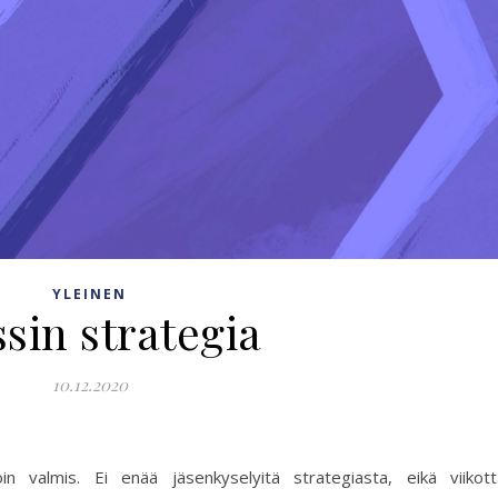
YLEINEN
sin strategia
10.12.2020
 valmis. Ei enää jäsenkyselyitä strategiasta, eikä viikotta