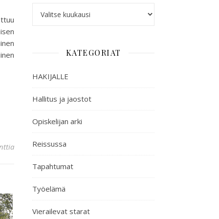
ottuu
äisen
ainen
KATEGORIAT
oinen
HAKIJALLE
Hallitus ja jaostot
Opiskelijan arki
Reissussa
ttia
Tapahtumat
Työelämä
Vierailevat starat