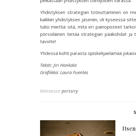
pelkästään yhdistyksen toimijoiden varassa.
Yhdistyksen strategian toteuttaminen on mei
kaikkiin yhdistyksen jäseniin, oli kyseessä sitte
tulisi miettiä sitä, mitä eri painopisteet tark
pörssiläinen tietää strategian pääkohdat ja 
tavoite!
Yhdessä kohti parasta opiskelijaelämää jokaisel
Teksti: Jiri Honkala
Grafiikka: Laura Fuentes
Mennessä
porssiry
Itsen