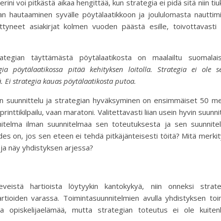
ini voi pitkästä aikaa hengittää, kun strategia ei pidä sitä niin tiu
ian hautaaminen syvälle pöytälaatikkoon ja joululomasta nauttim
tyneet asiakirjat kolmen vuoden päästä esille, toivottavasti 
gian täyttämästä pöytälaatikosta on maalailtu suomalais
gia pöytälaatikossa pitää kehityksen loitolla. Strategia ei ole 
. Ei strategia kauas pöytälaatikosta putoa.
nen suunnittelu ja strategian hyväksyminen on ensimmäiset 50 me
inttikilpailu, vaan maratoni. Valitettavasti liian usein hyvin suunni
nitelma ilman suunnitelmaa sen toteutuksesta ja sen suunnite
des on, jos sen eteen ei tehdä pitkäjänteisesti töitä? Mitä merki
 ja näy yhdistyksen arjessa?
veistä hartioista löytyykin kantokykyä, niin onneksi strate
ioiden varassa. Toimintasuunnitelmien avulla yhdistyksen toim
 opiskelijaelämää, mutta strategian toteutus ei ole kuiten