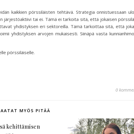
dän kaikkien pörssiläisten tehtävä. Strategia onnistuessaan ul
n järjestöaktiivi tai ei. Tämä ei tarkoita sitä, että jokaisen pörssil
oittavat yhdistyksen eri sektoreilla. Tämä tarkoittaa sitä, että jok
toimii yhdistyksen arvojen mukaisesti. Siinäpä vasta kunnianhim
le pörssiläiselle.
0 kommen
SAATAT MYÖS PITÄÄ
sä kehittämisen