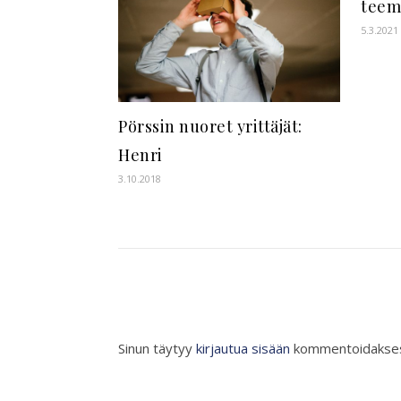
teem
5.3.2021
Pörssin nuoret yrittäjät:
Henri
3.10.2018
Sinun täytyy
kirjautua sisään
kommentoidakses