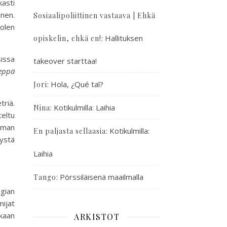
kasti
inen.
Sosiaalipoliittinen vastaava | Ehkä
olen
:
Hallituksen
opiskelin, ehkä en!
issa
takeover starttaa!
seppä
:
Hola, ¿Qué tal?
Jori
triä.
:
Kotikulmilla: Laihia
Nina
teltu
lman
:
Kotikulmilla:
En paljasta sellaasia
tystä
Laihia
:
Pörssiläisenä maailmalla
Tango
gian
ijat
kaan
ARKISTOT