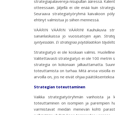
strategiapalavereja nisupullan ääressä. Kalenter
otteessaan. Jäljellä ei ole enää kuin strateg
Seuraava strategiatyöryhmä kaivakoon pölyt
ehtinyt valmistua jo siihen mennessä.
VÄÄRIN VÄÄRIN VÄÄRIN! Kauhukuvia strate
sananlaskuissa jo vuosisatojen ajan.
Strate
syntyessään. Ei strategiaa pöytälaatikon täydeltä
Strategiatyö ei ole koskaan valmis. Huolelli
Valitettavasti strategiatyö ei ole 100 metrin spr
strategia on kokonaan jalkauttamatta. Suun
toteuttamista on turhaa. Mitä arvoa visiolla e
arvoilla on, jos ne eivät ohjaa päätöksentekoa
Strategian toteuttaminen
Vaikka strategiatyöryhmän vanhoista ja le
toteuttaminen on isompien ja parempien hart
varmistavat meidän menevän kohti parasta