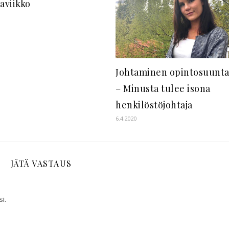
aviikko
Johtaminen opintosuunt
– Minusta tulee isona
henkilöstöjohtaja
6.4.2020
JÄTÄ VASTAUS
i.