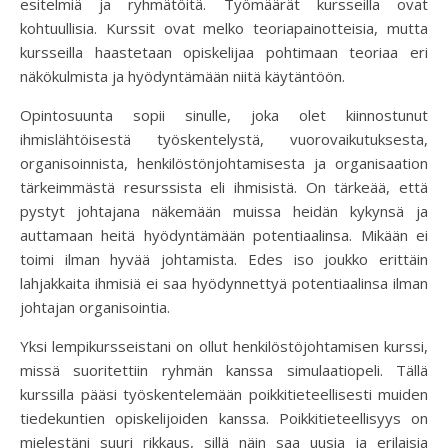
esitelmiä ja ryhmätöitä. Työmäärät kursseilla ovat
kohtuullisia. Kurssit ovat melko teoriapainotteisia, mutta
kursseilla haastetaan opiskelijaa pohtimaan teoriaa eri
näkökulmista ja hyödyntämään niitä käytäntöön.
Opintosuunta sopii sinulle, joka olet kiinnostunut
ihmislähtöisestä työskentelystä, vuorovaikutuksesta,
organisoinnista, henkilöstönjohtamisesta ja organisaation
tärkeimmästä resurssista eli ihmisistä. On tärkeää, että
pystyt johtajana näkemään muissa heidän kykynsä ja
auttamaan heitä hyödyntämään potentiaalinsa. Mikään ei
toimi ilman hyvää johtamista. Edes iso joukko erittäin
lahjakkaita ihmisiä ei saa hyödynnettyä potentiaalinsa ilman
johtajan organisointia.
Yksi lempikursseistani on ollut henkilöstöjohtamisen kurssi,
missä suoritettiin ryhmän kanssa simulaatiopeli. Tällä
kurssilla pääsi työskentelemään poikkitieteellisesti muiden
tiedekuntien opiskelijoiden kanssa. Poikkitieteellisyys on
mielestäni suuri rikkaus, sillä näin saa uusia ja erilaisia