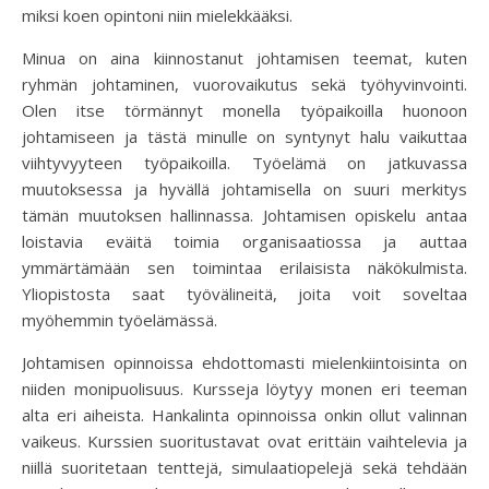
miksi koen opintoni niin mielekkääksi.
Minua on aina kiinnostanut johtamisen teemat, kuten
ryhmän johtaminen, vuorovaikutus sekä työhyvinvointi.
Olen itse törmännyt monella työpaikoilla huonoon
johtamiseen ja tästä minulle on syntynyt halu vaikuttaa
viihtyvyyteen työpaikoilla. Työelämä on jatkuvassa
muutoksessa ja hyvällä johtamisella on suuri merkitys
tämän muutoksen hallinnassa. Johtamisen opiskelu antaa
loistavia eväitä toimia organisaatiossa ja auttaa
ymmärtämään sen toimintaa erilaisista näkökulmista.
Yliopistosta saat työvälineitä, joita voit soveltaa
myöhemmin työelämässä.
Johtamisen opinnoissa ehdottomasti mielenkiintoisinta on
niiden monipuolisuus. Kursseja löytyy monen eri teeman
alta eri aiheista. Hankalinta opinnoissa onkin ollut valinnan
vaikeus. Kurssien suoritustavat ovat erittäin vaihtelevia ja
niillä suoritetaan tenttejä, simulaatiopelejä sekä tehdään