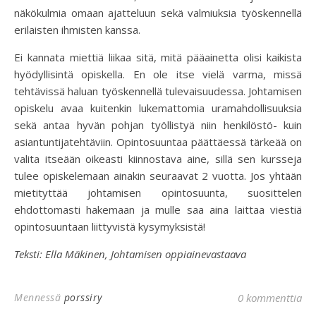
näkökulmia omaan ajatteluun sekä valmiuksia työskennellä
erilaisten ihmisten kanssa.
Ei kannata miettiä liikaa sitä, mitä pääainetta olisi kaikista
hyödyllisintä opiskella. En ole itse vielä varma, missä
tehtävissä haluan työskennellä tulevaisuudessa. Johtamisen
opiskelu avaa kuitenkin lukemattomia uramahdollisuuksia
sekä antaa hyvän pohjan työllistyä niin henkilöstö- kuin
asiantuntijatehtäviin. Opintosuuntaa päättäessä tärkeää on
valita itseään oikeasti kiinnostava aine, sillä sen kursseja
tulee opiskelemaan ainakin seuraavat 2 vuotta. Jos yhtään
mietityttää johtamisen opintosuunta, suosittelen
ehdottomasti hakemaan ja mulle saa aina laittaa viestiä
opintosuuntaan liittyvistä kysymyksistä!
Teksti: Ella Mäkinen, Johtamisen oppiainevastaava
Mennessä
porssiry
0 kommenttia