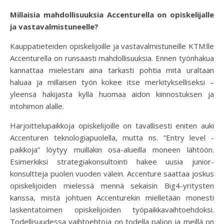
Millaisia mahdollisuuksia Accenturella on opiskelijalle
ja vastavalmistuneelle?
Kauppatieteiden opiskelijoille ja vastavalmistuneille KTM:lle
Accenturella on runsaasti mahdollisuuksia. Ennen työnhakua
kannattaa mielestäni aina tarkasti pohtia mitä uraltaan
haluaa ja millaisen työn kokee itse merkitykselliseksi –
yleensä hakijasta kyllä huomaa aidon kiinnostuksen ja
intohimon alalle.
Harjoittelupaikkoja opiskelijoille on tavallisesti eniten auki
Accenturen teknologiapuolella, mutta ns. ”Entry level -
paikkoja” löytyy muillakin osa-alueilla moneen lähtöön.
Esimerkiksi strategiakonsultointi hakee uusia junior-
konsultteja puolen vuoden välein. Accenture saattaa joskus
opiskelijoiden mielessä mennä sekaisin Big4-yritysten
kanssa, mistä johtuen Accenturekin mielletään monesti
laskentatoimen opiskelijoiden työpaikkavaihtoehdoksi.
Todellisuudessa vaihtoehtoja on todella paljon ja meillä on