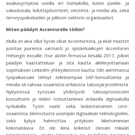
asiakasyrityksiä useilla eri toimialoilla, kuten pankki- ja
vakuutusala, kuluttajatuotteet, viestintä- ja media-ala, sekä
terveyspalveluiden ja julkisen sektorin organisaatiot.
Miten päädyit Accenturelle töihin?
Mulla on aina ollut hyvät vibat Accenturesta, ja ekat muistot
juontaa juurensa varmasti jo opiskeluaikojen Accenturen
Helsingin excuille. Itse aloitin firmassa kesällä 2017, jolloin
päädyin haastatteluun ja sitä kautta allekirjoittamaan
sopimuksen LinkedIn-yhteydenoton kautta. Olin aiemmassa
työpaikassani tehnyt teknisempää SAP-konsultointia ja
minulla oli vahvaa osaamista erilaisista talousjärjestelmistä.
Nykyisessä työssäni yhdistyvät talousprosessien
konsultointi ja niiden toteuttaminen erilaisilla digitaalisilla
työkaluilla. Työni vaatii sekä laskentatoimen core-
osaamista, kiinnostusta uusimpiin digitaalisiin teknologioihin,
sekä kykyä hahmottaa yrityksen liiketoiminnan
kokonaiskuva. En ole ikinä kokenut olevani mikään