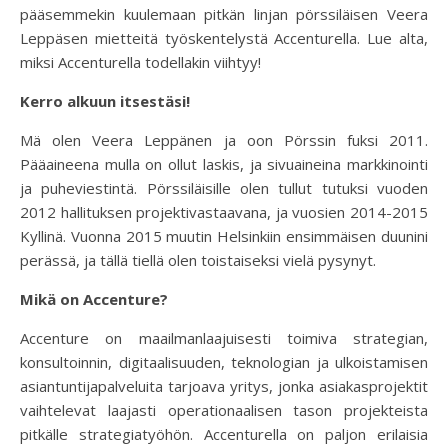
pääsemmekin kuulemaan pitkän linjan pörssiläisen Veera
Leppäsen mietteitä työskentelystä Accenturella. Lue alta,
miksi Accenturella todellakin viihtyy!
Kerro alkuun itsestäsi!
Mä olen Veera Leppänen ja oon Pörssin fuksi 2011.
Pääaineena mulla on ollut laskis, ja sivuaineina markkinointi
ja puheviestintä. Pörssiläisille olen tullut tutuksi vuoden
2012 hallituksen projektivastaavana, ja vuosien 2014-2015
Kyllinä. Vuonna 2015 muutin Helsinkiin ensimmäisen duunini
perässä, ja tällä tiellä olen toistaiseksi vielä pysynyt.
Mikä on Accenture?
Accenture on maailmanlaajuisesti toimiva strategian,
konsultoinnin, digitaalisuuden, teknologian ja ulkoistamisen
asiantuntijapalveluita tarjoava yritys, jonka asiakasprojektit
vaihtelevat laajasti operationaalisen tason projekteista
pitkälle strategiatyöhön. Accenturella on paljon erilaisia