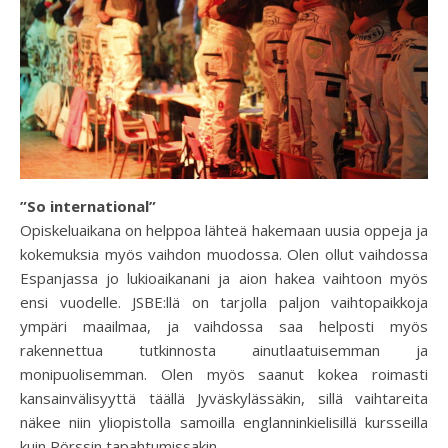
”So international”
Opiskeluaikana on helppoa lähteä hakemaan uusia oppeja ja
kokemuksia myös vaihdon muodossa. Olen ollut vaihdossa
Espanjassa jo lukioaikanani ja aion hakea vaihtoon myös
ensi vuodelle. JSBE:llä on tarjolla paljon vaihtopaikkoja
ympäri maailmaa, ja vaihdossa saa helposti myös
rakennettua tutkinnosta ainutlaatuisemman ja
monipuolisemman. Olen myös saanut kokea roimasti
kansainvälisyyttä täällä Jyväskylässäkin, sillä vaihtareita
näkee niin yliopistolla samoilla englanninkielisillä kursseilla
kuin Pörssin tapahtumissakin.