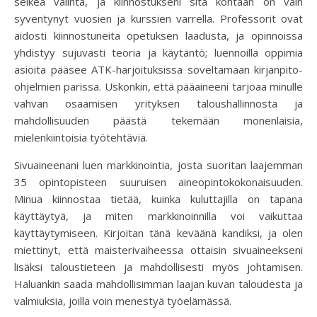
selkeä valinta, ja kiinnostukseni sitä kohtaan on vain
syventynyt vuosien ja kurssien varrella. Professorit ovat
aidosti kiinnostuneita opetuksen laadusta, ja opinnoissa
yhdistyy sujuvasti teoria ja käytäntö; luennoilla oppimia
asioita pääsee ATK-harjoituksissa soveltamaan kirjanpito-
ohjelmien parissa. Uskonkin, että pääaineeni tarjoaa minulle
vahvan osaamisen yrityksen taloushallinnosta ja
mahdollisuuden päästä tekemään monenlaisia,
mielenkiintoisia työtehtäviä.
Sivuaineenani luen markkinointia, josta suoritan laajemman
35 opintopisteen suuruisen aineopintokokonaisuuden.
Minua kiinnostaa tietää, kuinka kuluttajilla on tapana
käyttäytyä, ja miten markkinoinnilla voi vaikuttaa
käyttäytymiseen. Kirjoitan tänä keväänä kandiksi, ja olen
miettinyt, että maisterivaiheessa ottaisin sivuaineekseni
lisäksi taloustieteen ja mahdollisesti myös johtamisen.
Haluankin saada mahdollisimman laajan kuvan taloudesta ja
valmiuksia, joilla voin menestyä työelämässä.