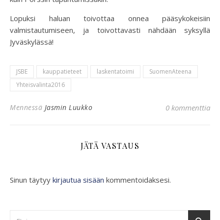
Lopuksi haluan toivottaa onnea pääsykokeisiin
valmistautumiseen, ja toivottavasti nähdään syksyllä
Jyväskylässä!
JSBE
kauppatieteet
laskentatoimi
SuomenAteena
Yhteisvalinta2016
Mennessä
Jasmin Luukko
0 kommenttia
JÄTÄ VASTAUS
Sinun täytyy
kirjautua sisään
kommentoidaksesi.