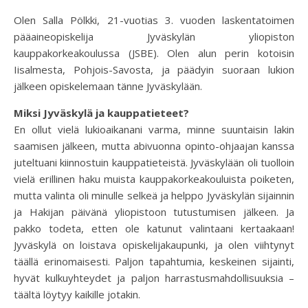
Olen Salla Pölkki, 21-vuotias 3. vuoden laskentatoimen
pääaineopiskelija Jyväskylän yliopiston
kauppakorkeakoulussa (JSBE). Olen alun perin kotoisin
Iisalmesta, Pohjois-Savosta, ja päädyin suoraan lukion
jälkeen opiskelemaan tänne Jyväskylään.
Miksi Jyväskylä ja kauppatieteet?
En ollut vielä lukioaikanani varma, minne suuntaisin lakin
saamisen jälkeen, mutta abivuonna opinto-ohjaajan kanssa
juteltuani kiinnostuin kauppatieteistä. Jyväskylään oli tuolloin
vielä erillinen haku muista kauppakorkeakouluista poiketen,
mutta valinta oli minulle selkeä ja helppo Jyväskylän sijainnin
ja Hakijan päivänä yliopistoon tutustumisen jälkeen. Ja
pakko todeta, etten ole katunut valintaani kertaakaan!
Jyväskylä on loistava opiskelijakaupunki, ja olen viihtynyt
täällä erinomaisesti. Paljon tapahtumia, keskeinen sijainti,
hyvät kulkuyhteydet ja paljon harrastusmahdollisuuksia –
täältä löytyy kaikille jotakin.