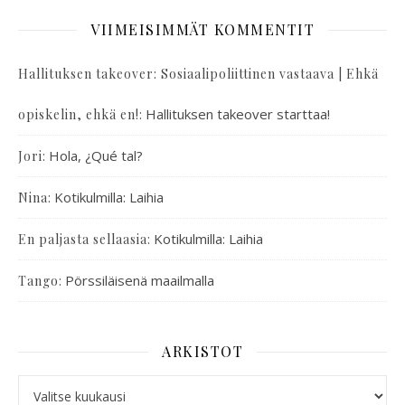
VIIMEISIMMÄT KOMMENTIT
Hallituksen takeover: Sosiaalipoliittinen vastaava | Ehkä
:
Hallituksen takeover starttaa!
opiskelin, ehkä en!
:
Hola, ¿Qué tal?
Jori
:
Kotikulmilla: Laihia
Nina
:
Kotikulmilla: Laihia
En paljasta sellaasia
:
Pörssiläisenä maailmalla
Tango
ARKISTOT