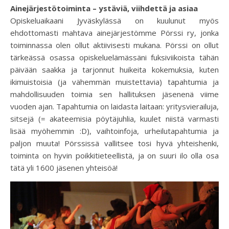
Ainejärjestötoiminta – ystäviä, viihdettä ja asiaa
Opiskeluaikaani Jyväskylässä on kuulunut myös
ehdottomasti mahtava ainejärjestömme Pörssi ry, jonka
toiminnassa olen ollut aktiivisesti mukana. Pörssi on ollut
tärkeässä osassa opiskeluelämässäni fuksiviikoista tähän
päivään saakka ja tarjonnut huikeita kokemuksia, kuten
ikimuistoisia (ja vähemmän muistettavia) tapahtumia ja
mahdollisuuden toimia sen hallituksen jäsenenä viime
vuoden ajan. Tapahtumia on laidasta laitaan: yritysvierailuja,
sitsejä (= akateemisia pöytäjuhlia, kuulet niistä varmasti
lisää myöhemmin :D), vaihtoinfoja, urheilutapahtumia ja
paljon muuta! Pörssissä vallitsee tosi hyvä yhteishenki,
toiminta on hyvin poikkitieteellistä, ja on suuri ilo olla osa
tätä yli 1600 jäsenen yhteisöä!