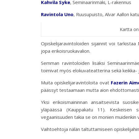
Kahvila Syke
, Seminaarinmäki, L-rakennus
Ravintola Uno
, Ruusupuisto, Alvar Aallon kat
Kartta o
Opiskelijaravintoloiden sijainnit voi tarkista
jopa erikoisruokavalion.
Semman ravintoloiden lisäksi Seminaarinmäellä
toimivat myös elokuvateatterina sekä keikka- j
Muita opiskelijaravintoloita ovat
Fazerin Aim
päässyt testaamaan mutta aion ehdottomasti kok
Yksi erikoismaininnan ansaitsevista suosik
yläpäässä (Kauppakatu 11). Keskeisen sija
vegaanisuuden takia se on monien muidenkin v
Vaihtoehtoja nälän taltuttamiseen opiskelijahint