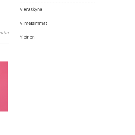
Vieraskynä
Viimeisimmät
ttia
Yleinen
 –