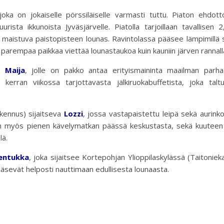
 joka on jokaiselle pörssiläiselle varmasti tuttu. Piaton ehdot
ista ikkunoista Jyväsjärvelle. Piatolla tarjoillaan tavallisen 
maistuva paistopisteen lounas. Ravintolassa pääsee lämpimillä s
arempaa paikkaa viettää lounastaukoa kuin kauniin järven rannall
yy
Maija
, jolle on pakko antaa erityismaininta maailman parha
ä kerran viikossa tarjottavasta jälkiruokabuffetista, joka talt
kennus) sijaitseva
Lozzi
, jossa vastapaistettu leipä sekä aurink
on myös pienen kävelymatkan päässä keskustasta, sekä kuuteen 
lä.
Rentukka
, joka sijaitsee Kortepohjan Ylioppilaskylässä (Taitoniek
pääsevät helposti nauttimaan edullisesta lounaasta.