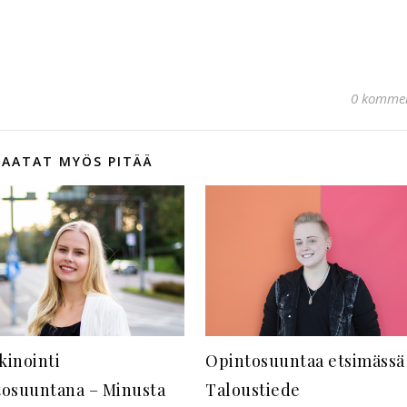
0 kommen
SAATAT MYÖS PITÄÄ
Opintosuuntaa etsimässä
kinointi
Taloustiede
tosuuntana – Minusta