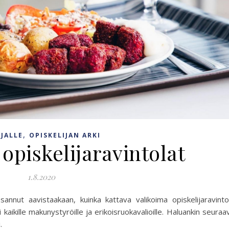
,
IJALLE
OPISKELIJAN ARKI
opiskelijaravintolat
1.8.2020
annut aavistaakaan, kuinka kattava valikoima opiskelijaravinto
kaikille makunystyröille ja erikoisruokavalioille. Haluankin seuraa
.