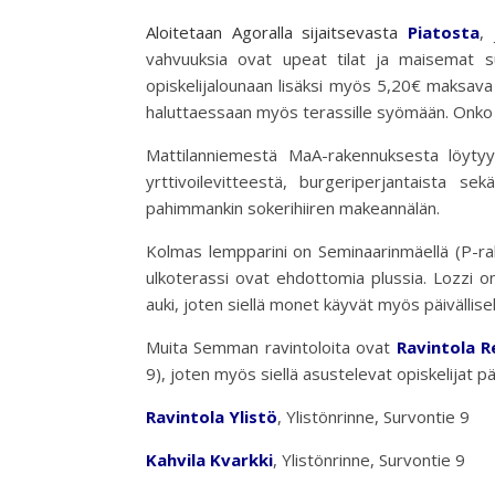
Aloitetaan Agoralla sijaitsevasta
Piatosta
,
vahvuuksia ovat upeat tilat ja maisemat suur
opiskelijalounaan lisäksi myös 5,20€ maksava 
haluttaessaan myös terassille syömään. Onko p
Mattilanniemestä MaA-rakennuksesta löyt
yrttivoilevitteestä, burgeriperjantaista sek
pahimmankin sokerihiiren makeannälän.
Kolmas lempparini on Seminaarinmäellä (P-ra
ulkoterassi ovat ehdottomia plussia. Lozzi 
auki, joten siellä monet käyvät myös päivällisel
Muita Semman ravintoloita ovat
Ravintola 
9), joten myös siellä asustelevat opiskelijat 
Ravintola Ylistö
, Ylistönrinne, Survontie 9
Kahvila Kvarkki
, Ylistönrinne, Survontie 9