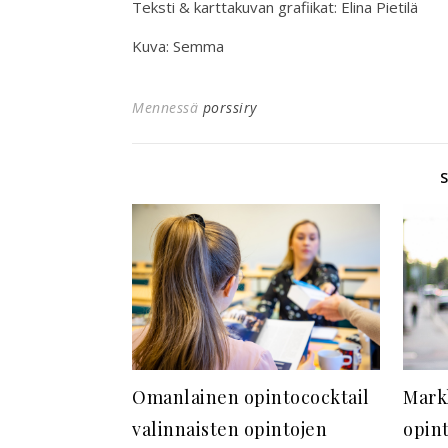
Teksti & karttakuvan grafiikat: Elina Pietilä
Kuva: Semma
Mennessä
porssiry
Omanlainen opintococktail
Mark
valinnaisten opintojen
opin