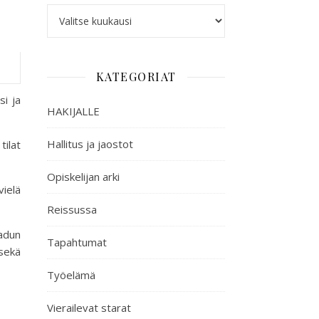
KATEGORIAT
si ja
HAKIJALLE
Hallitus ja jaostot
tilat
Opiskelijan arki
vielä
Reissussa
adun
Tapahtumat
sekä
Työelämä
Vierailevat starat