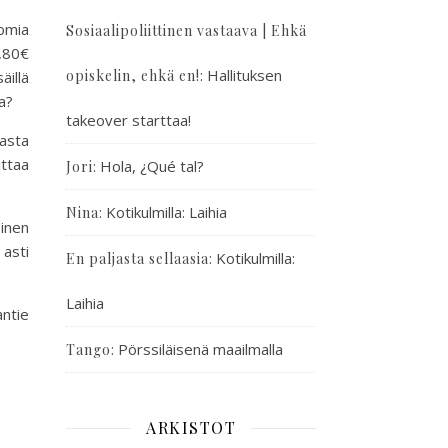
tomia
Sosiaalipoliittinen vastaava | Ehkä
2,80€
:
Hallituksen
opiskelin, ehkä en!
äillä
a?
takeover starttaa!
asta
uttaa
:
Hola, ¿Qué tal?
Jori
:
Kotikulmilla: Laihia
Nina
oinen
asti
:
Kotikulmilla:
En paljasta sellaasia
Laihia
antie
:
Pörssiläisenä maailmalla
Tango
ARKISTOT