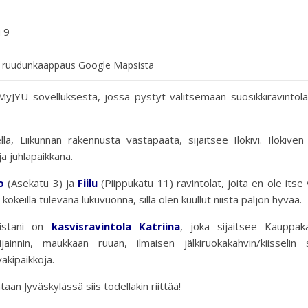
u 9
n ruudunkaappaus Google Mapsista
a MyJYU sovelluksesta, jossa pystyt valitsemaan suosikkiravintola
, Liikunnan rakennusta vastapäätä, sijaitsee Ilokivi. Ilokiven 
a juhlapaikkana.
o
(Asekatu 3) ja
Fiilu
(Piippukatu 11) ravintolat, joita en ole itse 
eilla tulevana lukuvuonna, sillä olen kuullut niistä paljon hyvää.
eistani on
kasvisravintola Katriina
, joka sijaitsee Kauppak
innin, maukkaan ruuan, ilmaisen jälkiruokakahvin/kiisselin 
akipaikkoja.
aan Jyväskylässä siis todellakin riittää!