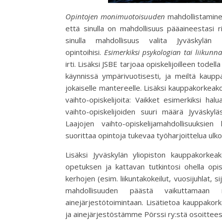
Opintojen monimuotoisuuden
mahdollistaminen
että sinulla on mahdollisuus pääaineestasi
sinulla mahdollisuus valita Jyväskylän 
opintoihisi.
Esimerkiksi psykologian tai liikun
irti. Lisäksi JSBE tarjoaa opiskelijoilleen tode
käynnissä ympärivuotisesti, ja meiltä kaupp
jokaiselle mantereelle. Lisäksi kauppakorkeak
vaihto-opiskelijoita: Vaikket esimerkiksi halu
vaihto-opiskelijoiden suuri määrä Jyväskyl
Laajojen vaihto-opiskelijamahdollisuuksien
suorittaa opintoja tukevaa työharjoittelua ulko
Lisäksi Jyväskylän yliopiston kauppakorkea
opetuksen ja kattavan tutkintosi ohella opis
kerhojen (esim. liikuntakokeilut, vuosijuhlat, s
mahdollisuuden päästä vaikuttamaan
ainejärjestötoimintaan. Lisätietoa kauppakor
ja ainejärjestöstämme Pörssi ry:stä osoittees