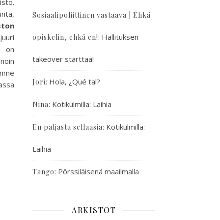
isto.
unta,
Sosiaalipoliittinen vastaava | Ehkä
ston
:
Hallituksen
uuri
opiskelin, ehkä en!
a on
takeover starttaa!
 noin
tamme
:
Hola, ¿Qué tal?
Jori
assa
:
Kotikulmilla: Laihia
Nina
:
Kotikulmilla:
En paljasta sellaasia
Laihia
:
Pörssiläisenä maailmalla
Tango
ARKISTOT