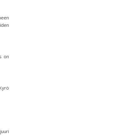
aneen
iden
ys on
Kyrö
juuri