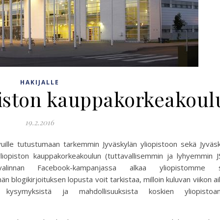
HAKIJALLE
piston kauppakorkeakoul
19.2.2016
uille tutustumaan tarkemmin Jyväskylän yliopistoon sekä Jyväsk
yliopiston kauppakorkeakoulun (tuttavallisemmin ja lyhyemmin J
isvalinnan Facebook-kampanjassa alkaa yliopistomme 
 blogikirjoituksen lopusta voit tarkistaa, milloin kuluvan viikon a
 kysymyksistä ja mahdollisuuksista koskien yliopisto