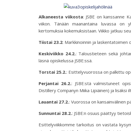
Alkaneesta viikosta
: JSBE on kanssanne Kau
viikon. Tänään maanantaina luvassa on yle
kertomuksia kokemuksistaan. Viikko jatkuu seu
Tiistai 23.2
: Markkinoinnin ja laskentatoimen 
Keskiviikko 24.2.
: Taloustieteen sekä johta
läsnä opiskelussa JSBE:ssä.
Torstai 25.2.
: Esittelyvuorossa on palkittu 
Perjantai 26.2.
: JSBE:stä valmistuneet opi
Distillery Companyn Miika Lipiäinen) ja lisäksi 
Lauantai 27.2.
: Vuorossa on kansainvälinen pä
Sunnuntai 28.2.
: JSBE:n osuus päättyy tiet
Esittelyviikkomme tarkoitus on vastata kysymyk