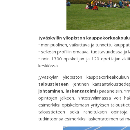
Jyväskylän yliopiston kauppakorkeakoulu 
• monipuolinen, vaikuttava ja tunnettu kauppat
• selkeän profiilin omaava, tuottavuudessa ja
• noin 1300 opiskelijan ja 120 opettajan aktii
keskiössä
Jyväskylän yliopiston kauppakorkeakoulu
taloustieteen
(entinen kansantaloustied
johtaminen, laskentatoimi)
pääaineisiin. Yr
opintojen jälkeen. Yhteisvalinnassa voit 
esimerkiksi opiskelemaan yrityksen taloustiet
taloustieteen sekä rahoituksen opintoja.
tutkintoonsa esimerkiksi laskentatoimen tai ma