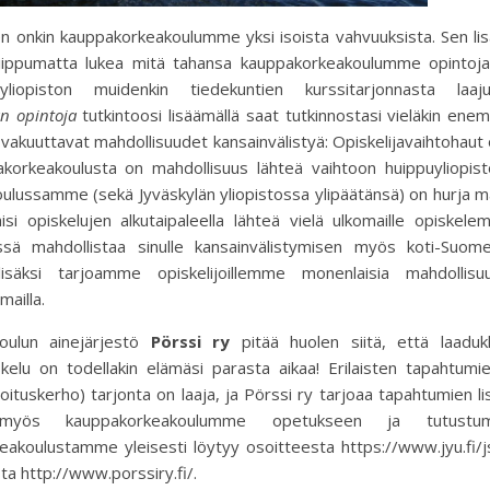
 onkin kauppakorkeakoulumme yksi isoista vahvuuksista. Sen lis
 riippumatta lukea mitä tahansa kauppakorkeakoulumme opintoja
yliopiston muidenkin tiedekuntien kurssitarjonnasta laaju
nan opintoja
tutkintoosi lisäämällä saat tutkinnostasi vieläkin en
lla vakuuttavat mahdollisuudet kansainvälistyä: Opiskelijavaihtohaut
akorkeakoulusta on mahdollisuus lähteä vaihtoon huippuyliopist
oulussamme (sekä Jyväskylän yliopistossa ylipäätänsä) on hurja 
aisi opiskelujen alkutaipaleella lähteä vielä ulkomaille opiskele
ässä mahdollistaa sinulle kansainvälistymisen myös koti-Suome
 lisäksi tarjoamme opiskelijoillemme monenlaisia mahdollisuu
mailla.
koulun ainejärjestö
Pörssi ry
pitää huolen siitä, että laaduk
kelu on todellakin elämäsi parasta aikaa! Erilaisten tapahtumi
ijoituskerho) tarjonta on laaja, ja Pörssi ry tarjoaa tapahtumien li
 myös kauppakorkeakoulumme opetukseen ja tutustu
keakoulustamme yleisesti löytyy osoitteesta https://www.jyu.fi/
ta http://www.porssiry.fi/.