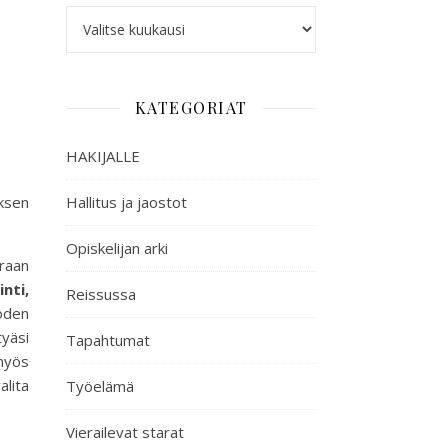
KATEGORIAT
HAKIJALLE
uksen
Hallitus ja jaostot
Opiskelijan arki
raan
nti,
Reissussa
uoden
yäsi
Tapahtumat
 myös
lita
Työelämä
Vierailevat starat