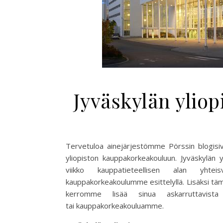
Jyväskylän ylio
Tervetuloa ainejärjestömme Pörssin blogisiv
yliopiston kauppakorkeakouluun. Jyväskylän 
viikko kauppatieteellisen alan yhte
kauppakorkeakoulumme esittelyllä. Lisäksi tämän
kerromme lisää sinua askarruttavista
tai kauppakorkeakouluamme.