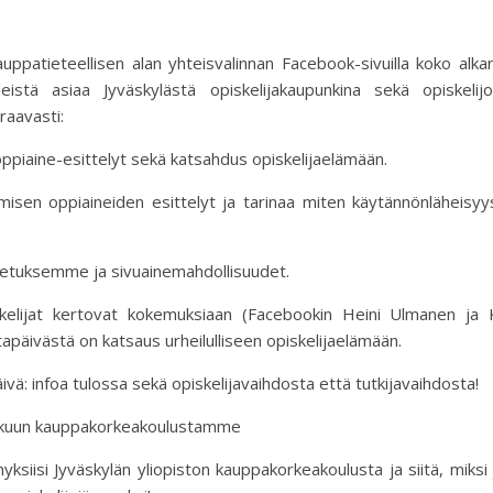
ppatieteellisen alan yhteisvalinnan Facebook-sivuilla koko alk
istä asiaa Jyväskylästä opiskelijakaupunkina sekä opiskelijo
raavasti:
oppiaine-esittelyt sekä katsahdus opiskelijaelämään.
misen oppiaineiden esittelyt ja tarinaa miten käytännönläheisy
opetuksemme ja sivuainemahdollisuudet.
skelijat kertovat kokemuksiaan (Facebookin Heini Ulmanen ja 
iltapäivästä on katsaus urheilulliseen opiskelijaelämään.
ivä: infoa tulossa sekä opiskelijavaihdosta että tutkijavaihdosta!
oiskuun kauppakorkeakoulustamme
siisi Jyväskylän yliopiston kauppakorkeakoulusta ja siitä, miksi 