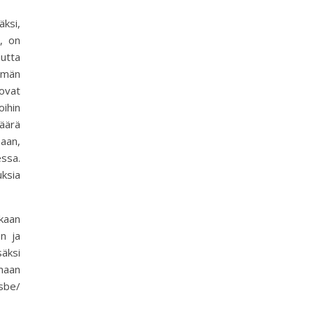
äksi,
, on
utta
emmän
 ovat
oihin
määrä
maan,
ssa.
ksia
kaan
en ja
säksi
maan
jsbe/