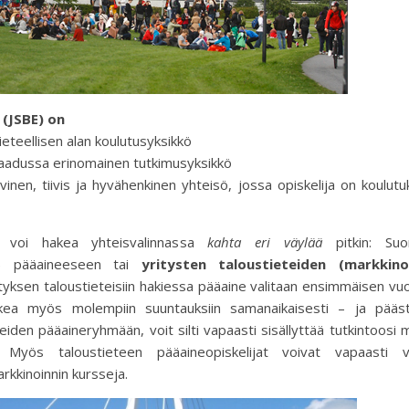
(JSBE) on
ieteellisen alan koulutusyksikkö
 laadussa erinomainen tutkimusyksikkö
vinen, tiivis ja hyvähenkinen yhteisö, jossa opiskelija on koulut
un voi hakea yhteisvalinnassa
kahta eri väylää
pitkin: Suo
e) pääaineeseen tai
yritysten taloustieteiden (markkinoi
ityksen taloustieteisiin hakiessa pääaine valitaan ensimmäisen v
hakea myös molempiin suuntauksiin samanaikaisesti – ja pääst
eiden pääaineryhmään, voit silti vapaasti sisällyttää tutkintoosi
 Myös taloustieteen pääaineopiskelijat voivat vapaasti va
rkkinoinnin kursseja.