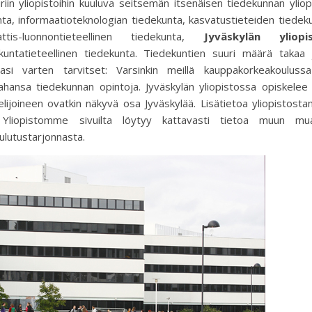
in yliopistoihin kuuluva seitsemän itsenäisen tiedekunnan yliop
ta, informaatioteknologian tiedekunta, kasvatustieteiden tiedek
attis-luonnontieteellinen tiedekunta,
Jyväskylän yliopi
untatieteellinen tiedekunta. Tiedekuntien suuri määrä takaa j
asi varten tarvitset: Varsinkin meillä kauppakorkeakouluss
tahansa tiedekunnan opintoja. Jyväskylän yliopistossa opiskelee
lijoineen ovatkin näkyvä osa Jyväskylää. Lisätietoa yliopistos
– Yliopistomme sivuilta löytyy kattavasti tietoa muun mu
lutustarjonnasta.