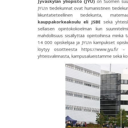
Jyväskylän yliopisto (JYU)
on Suomen suuri
JYU:n tiedekunnat ovat humanistinen tiedekun
liikuntatieteellinen tiedekunta, matema
kauppakorkeakoulu eli JSBE
sekä yhteisk
sellaisen opintokokoelman kun suunnitelmi
mahdollisuus sisällyttää opintoihinsa minkä 
14 000 opiskelijaa ja JYU:n kampukset opiske
löytyy osoitteesta https://www.jyu.fi/ 
yhteisvalinnasta, kampusalueistamme sekä kou