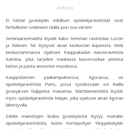
21.8.2021
Ei hätää! Jyväskylän edulliset opiskelijaravintolat ovat
herkullisine ruokineen täällä juuri sua varten!
Seminaarenmäeltä löydät kaksi Semman ravintolaa Lozzin
ja Ilokiven. Ne löytyvät aivan keskustan kupeesta. Vielä
keskustammassa sijaitsee Kauppakadun kasvisravintola
Katriina, joka tarjoilee maukasta kasvisruokaa yleensä
keiton ja pasta-annosten muodossa.
Kauppislaisten pääkampuksessa, Agorassa, on
opiskelijaravintola Piato, jossa syödessään voi ihailla
Jyväsjärven hulppeita maisemia. Mattilanniemeltä löydät
myös opiskelijaravintola Maijan, joka sijaitsee aivan Agoran
lähettyvillä.
Edellä mainittujen lisäksi Jyväskylästä löytyy muitakin
opiskelijaravintoloita, kuten Kortepohjan Ylioppilaskylän