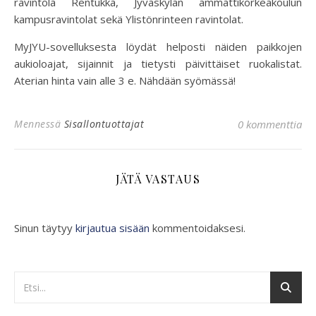
ravintola Rentukka, Jyväskylän ammattikorkeakoulun
kampusravintolat sekä Ylistönrinteen ravintolat.
MyJYU-sovelluksesta löydät helposti näiden paikkojen
aukioloajat, sijainnit ja tietysti päivittäiset ruokalistat.
Aterian hinta vain alle 3 e. Nähdään syömässä!
Mennessä
Sisallontuottajat
0 kommenttia
JÄTÄ VASTAUS
Sinun täytyy
kirjautua sisään
kommentoidaksesi.