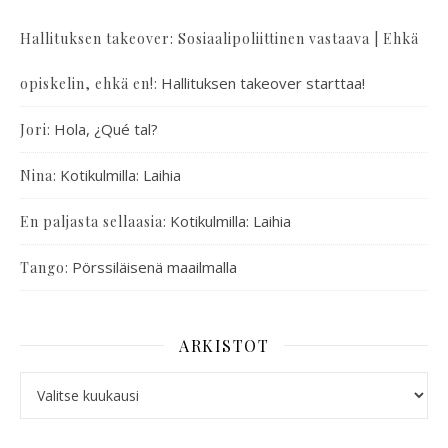
Hallituksen takeover: Sosiaalipoliittinen vastaava | Ehkä
:
Hallituksen takeover starttaa!
opiskelin, ehkä en!
:
Hola, ¿Qué tal?
Jori
:
Kotikulmilla: Laihia
Nina
:
Kotikulmilla: Laihia
En paljasta sellaasia
:
Pörssiläisenä maailmalla
Tango
ARKISTOT