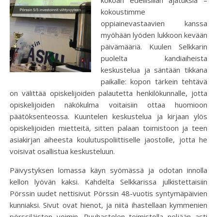
kokoustimme
oppiainevastaavien kanssa
myöhään lyöden lukkoon kevään
päivämääriä. Kuulen Selkkarin
puolelta kandiaiheista
keskustelua ja säntään tikkana
paikalle: kopon tärkein tehtävä
on välittää opiskelijoiden palautetta henkilökunnalle, jotta
opiskelijoiden näkökulma voitaisiin ottaa huomioon
päätöksenteossa. Kuuntelen keskustelua ja kirjaan ylös
opiskelijoiden mietteitä, sitten palaan toimistoon ja teen
asiakirjan aiheesta koulutuspoliittiselle jaostolle, jotta he
voisivat osallistua keskusteluun.
Päivystyksen lomassa käyn syömässä ja odotan innolla
kellon lyövän kaksi. Kahdelta Selkkarissa julkistettaisiin
Pörssin uudet nettisivut Pörssin 48-vuotis syntymäpäivien
kunniaksi. Sivut ovat hienot, ja niitä ihastellaan kymmenien
pörssiläisten voimin. Puuhastelen toimistolla neljään asti