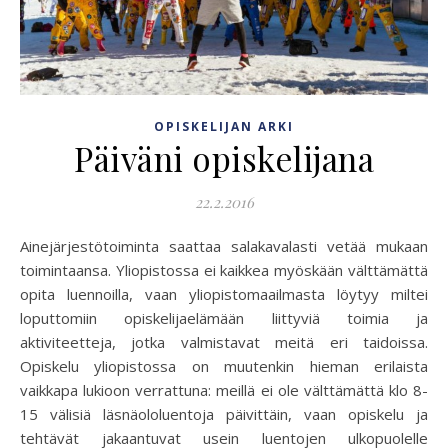
OPISKELIJAN ARKI
Päiväni opiskelijana
22.2.2016
Ainejärjestötoiminta saattaa salakavalasti vetää mukaan
toimintaansa. Yliopistossa ei kaikkea myöskään välttämättä
opita luennoilla, vaan yliopistomaailmasta löytyy miltei
loputtomiin opiskelijaelämään liittyviä toimia ja
aktiviteetteja, jotka valmistavat meitä eri taidoissa.
Opiskelu yliopistossa on muutenkin hieman erilaista
vaikkapa lukioon verrattuna: meillä ei ole välttämättä klo 8-
15 välisiä läsnäololuentoja päivittäin, vaan opiskelu ja
tehtävät jakaantuvat usein luentojen ulkopuolelle