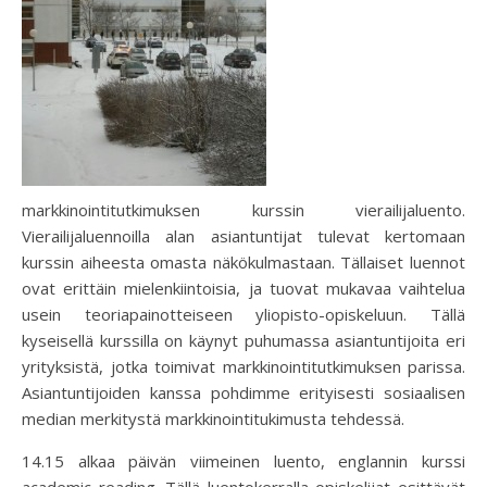
markkinointitutkimuksen kurssin vierailijaluento.
Vierailijaluennoilla alan asiantuntijat tulevat kertomaan
kurssin aiheesta omasta näkökulmastaan. Tällaiset luennot
ovat erittäin mielenkiintoisia, ja tuovat mukavaa vaihtelua
usein teoriapainotteiseen yliopisto-opiskeluun. Tällä
kyseisellä kurssilla on käynyt puhumassa asiantuntijoita eri
yrityksistä, jotka toimivat markkinointitutkimuksen parissa.
Asiantuntijoiden kanssa pohdimme erityisesti sosiaalisen
median merkitystä markkinointitukimusta tehdessä.
14.15 alkaa päivän viimeinen luento, englannin kurssi
academic reading. Tällä luentokerralla opiskelijat esittävät