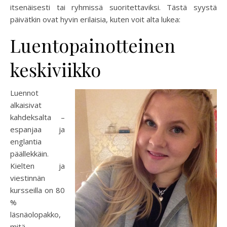
itsenäisesti tai ryhmissä suoritettaviksi. Tästä syystä
päivätkin ovat hyvin erilaisia, kuten voit alta lukea:
Luentopainotteinen
keskiviikko
Luennot
alkaisivat
kahdeksalta –
espanjaa ja
englantia
päällekkäin.
Kielten ja
viestinnän
kursseilla on 80
%
läsnäolopakko,
mitä