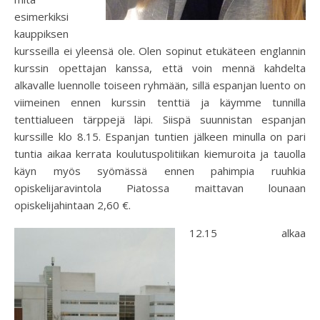
esimerkiksi
kauppiksen
kursseilla ei yleensä ole. Olen sopinut etukäteen englannin
kurssin opettajan kanssa, että voin mennä kahdelta
alkavalle luennolle toiseen ryhmään, sillä espanjan luento on
viimeinen ennen kurssin tenttiä ja käymme tunnilla
tenttialueen tärppejä läpi. Siispä suunnistan espanjan
kurssille klo 8.15. Espanjan tuntien jälkeen minulla on pari
tuntia aikaa kerrata koulutuspolitiikan kiemuroita ja tauolla
käyn myös syömässä ennen pahimpia ruuhkia
opiskelijaravintola Piatossa maittavan lounaan
opiskelijahintaan 2,60 €.
12.15 alkaa