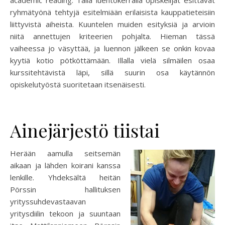
ryhmätyönä tehtyjä esitelmiään erilaisista kauppatieteisiin
liittyvistä aiheista. Kuuntelen muiden esityksiä ja arvioin
niitä annettujen kriteerien pohjalta. Hieman tässä
vaiheessa jo väsyttää, ja luennon jälkeen se onkin kovaa
kyytiä kotio pötköttämään. Illalla vielä silmäilen osaa
kurssitehtävistä läpi, sillä suurin osa käytännön
opiskelutyöstä suoritetaan itsenäisesti.
Ainejärjestö tiistai
Herään aamulla seitsemän
aikaan ja lähden koirani kanssa
lenkille. Yhdeksältä heitän
Pörssin hallituksen
yrityssuhdevastaavan
yritysdiilin tekoon ja suuntaan