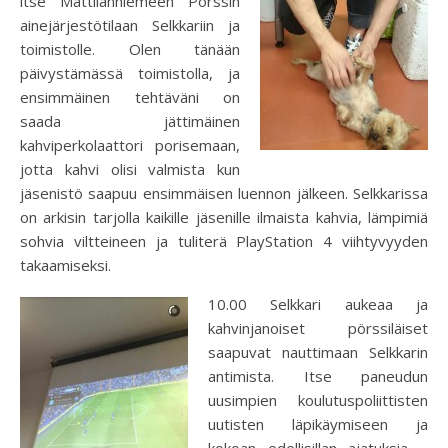
itse Mattilanniemeen Pörssin
ainejärjestötilaan Selkkariin ja
toimistolle. Olen tänään
päivystämässä toimistolla, ja
ensimmäinen tehtäväni on
saada jättimäinen
kahviperkolaattori porisemaan,
jotta kahvi olisi valmista kun
jäsenistö saapuu ensimmäisen luennon jälkeen. Selkkarissa
on arkisin tarjolla kaikille jäsenille ilmaista kahvia, lämpimiä
sohvia viltteineen ja tuliterä PlayStation 4 viihtyvyyden
takaamiseksi.
10.00
Selkkari aukeaa ja
kahvinjanoiset pörssiläiset
saapuvat nauttimaan Selkkarin
antimista. Itse paneudun
uusimpien koulutuspoliittisten
uutisten läpikäymiseen ja
kokoan edellisillan ajatuksia –