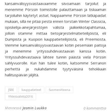
kansainvälisyysvastaavaamme siivoamaan tarjoilut ja
menemme Pörssin toimistolle palauttamaan ja tiskaaman
tarjoiluihin käytetyt astiat. Nappaamme Pörssin lätkäpaidat
mukaan, sillä ne pitää pestä ennen torstain Winter Classicia,
opiskelija-ainejärjestöjen välistä jääkiekkotapahtumaa,
jolloin otamme mittaa tietojärjestelmätieteilijöistä, eli
Dumpista ja Kuopion kauppatieteilijöistä, eli Preemiosta.
Viemme kansainvälisyysvastaavan kotiin pesemään paitoja
ja menemme yrityssuhdevastaavan kanssa kotiin.
Yrityssuhdevastaava lähtee tunnin päästä vielä Pörssin
sählyvuorolle. Kun hän tulee kotiin, katsomme Serranon
perhettä ja nukahdamme tyytyväisinä tehokkaan
hallituspäivän jäljiltä.
JSBE
kauppatieteet
SuomenAteena
Yhteisvalinta2016
Mennessä
Jasmin Luukko
0 kommenttia