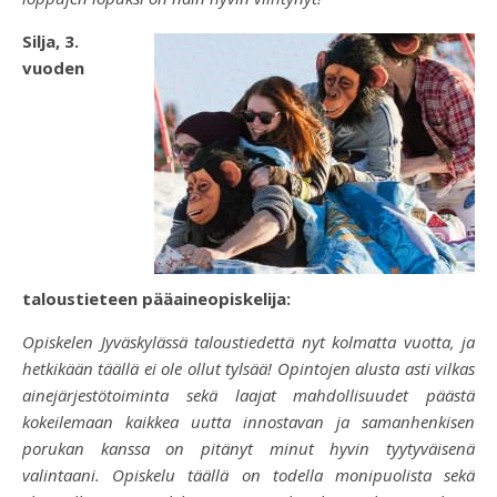
Silja, 3.
vuoden
taloustieteen pääaineopiskelija:
Opiskelen Jyväskylässä taloustiedettä nyt kolmatta vuotta, ja
hetkikään täällä ei ole ollut tylsää! Opintojen alusta asti vilkas
ainejärjestötoiminta sekä laajat mahdollisuudet päästä
kokeilemaan kaikkea uutta innostavan ja samanhenkisen
porukan kanssa on pitänyt minut hyvin tyytyväisenä
valintaani. Opiskelu täällä on todella monipuolista sekä