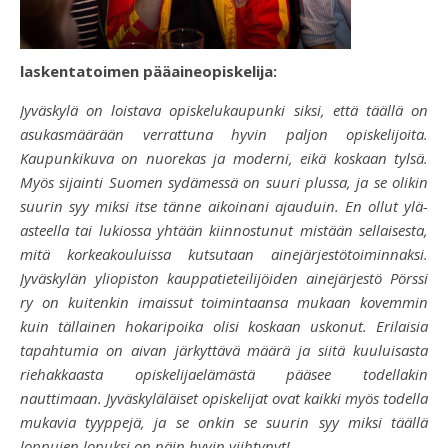
laskentatoimen pääaineopiskelija:
Jyväskylä on loistava opiskelukaupunki siksi, että täällä on
asukasmäärään verrattuna hyvin paljon opiskelijoita.
Kaupunkikuva on nuorekas ja moderni, eikä koskaan tylsä.
Myös sijainti Suomen sydämessä on suuri plussa, ja se olikin
suurin syy miksi itse tänne aikoinani ajauduin. En ollut ylä-
asteella tai lukiossa yhtään kiinnostunut mistään sellaisesta,
mitä korkeakouluissa kutsutaan ainejärjestötoiminnaksi.
Jyväskylän yliopiston kauppatieteilijöiden ainejärjestö Pörssi
ry on kuitenkin imaissut toimintaansa mukaan kovemmin
kuin tällainen hokaripoika olisi koskaan uskonut. Erilaisia
tapahtumia on aivan järkyttävä määrä ja siitä kuuluisasta
riehakkaasta opiskelijaelämästä pääsee todellakin
nauttimaan. Jyväskyläläiset opiskelijat ovat kaikki myös todella
mukavia tyyppejä, ja se onkin se suurin syy miksi täällä
loppujen lopuksi on näin hyvin viihtynyt!