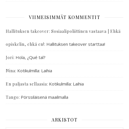
VIIMEISIMMÄT KOMMENTIT
Hallituksen takeover: Sosiaalipoliittinen vastaava | Ehkä
:
Hallituksen takeover starttaa!
opiskelin, ehkä en!
:
Hola, ¿Qué tal?
Jori
:
Kotikulmilla: Laihia
Nina
:
Kotikulmilla: Laihia
En paljasta sellaasia
:
Pörssiläisenä maailmalla
Tango
ARKISTOT