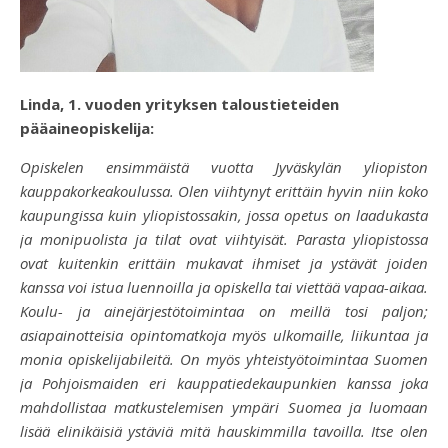
Linda, 1. vuoden yrityksen taloustieteiden
pääaineopiskelija:
Opiskelen ensimmäistä vuotta Jyväskylän yliopiston
kauppakorkeakoulussa. Olen viihtynyt erittäin hyvin niin koko
kaupungissa kuin yliopistossakin, jossa opetus on laadukasta
ja monipuolista ja tilat ovat viihtyisät. Parasta yliopistossa
ovat kuitenkin erittäin mukavat ihmiset ja ystävät joiden
kanssa voi istua luennoilla ja opiskella tai viettää vapaa-aikaa.
Koulu- ja ainejärjestötoimintaa on meillä tosi paljon;
asiapainotteisia opintomatkoja myös ulkomaille, liikuntaa ja
monia opiskelijabileitä. On myös yhteistyötoimintaa Suomen
ja Pohjoismaiden eri kauppatiedekaupunkien kanssa joka
mahdollistaa matkustelemisen ympäri Suomea ja luomaan
lisää elinikäisiä ystäviä mitä hauskimmilla tavoilla. Itse olen