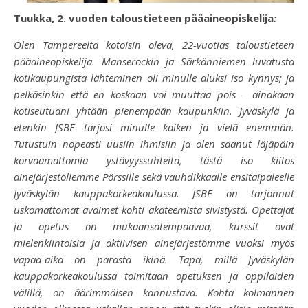
Tuukka, 2. vuoden taloustieteen pääaineopiskelija
:
Olen Tampereelta kotoisin oleva, 22-vuotias taloustieteen
pääaineopiskelija. Manserockin ja Särkänniemen luvatusta
kotikaupungista lähteminen oli minulle aluksi iso kynnys; ja
pelkäsinkin että en koskaan voi muuttaa pois – ainakaan
kotiseutuani yhtään pienempään kaupunkiin.
Jyväskylä ja
etenkin JSBE tarjosi minulle kaiken ja vielä enemmän.
Tutustuin nopeasti uusiin ihmisiin ja olen saanut läjäpäin
korvaamattomia ystävyyssuhteita, tästä iso kiitos
ainejärjestöllemme Pörssille sekä vauhdikkaalle ensitaipaleelle
Jyväskylän kauppakorkeakoulussa. JSBE on tarjonnut
uskomattomat avaimet kohti akateemista sivistystä. Opettajat
ja opetus on mukaansatempaavaa, kurssit ovat
mielenkiintoisia ja aktiivisen ainejärjestömme vuoksi myös
vapaa-aika on parasta ikinä. Tapa, millä Jyväskylän
kauppakorkeakoulussa toimitaan opetuksen ja oppilaiden
välillä, on äärimmäisen kannustava. Kohta kolmannen