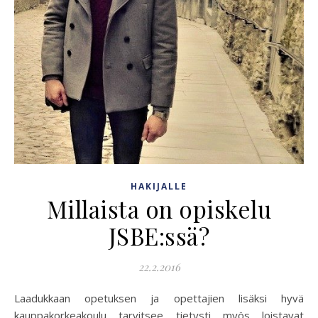
HAKIJALLE
Millaista on opiskelu
JSBE:ssä?
22.2.2016
Laadukkaan opetuksen ja opettajien lisäksi hyvä
kauppakorkeakoulu tarvitsee tietysti myös loistavat