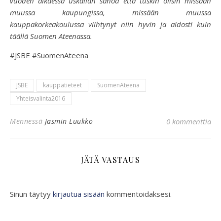
vuoden alkaessa uskallan sanoa että tuskin olisin missään
muussa kaupungissa, missään muussa
kauppakorkeakoulussa viihtynyt niin hyvin ja aidosti kuin
täällä Suomen Ateenassa.
#JSBE #SuomenAteena
JSBE
kauppatieteet
SuomenAteena
Yhteisvalinta2016
Mennessä
Jasmin Luukko
0 kommenttia
JÄTÄ VASTAUS
Sinun täytyy
kirjautua sisään
kommentoidaksesi.