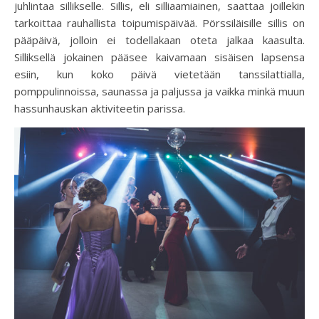
juhlintaa sillikselle. Sillis, eli silliaamiainen, saattaa joillekin
tarkoittaa rauhallista toipumispäivää. Pörssiläisille sillis on
pääpäivä, jolloin ei todellakaan oteta jalkaa kaasulta.
Silliksellä jokainen pääsee kaivamaan sisäisen lapsensa
esiin, kun koko päivä vietetään tanssilattialla,
pomppulinnoissa, saunassa ja paljussa ja vaikka minkä muun
hassunhauskan aktiviteetin parissa.