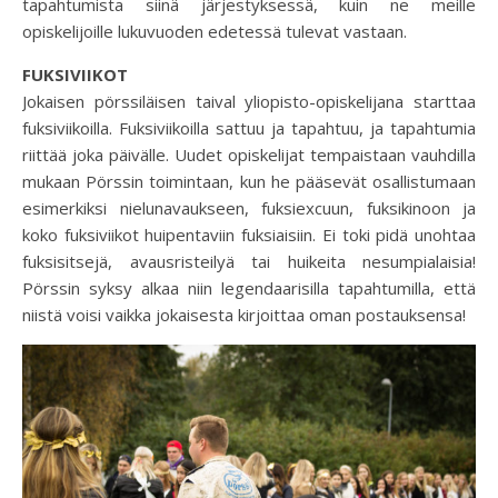
tapahtumista siinä järjestyksessä, kuin ne meille
opiskelijoille lukuvuoden edetessä tulevat vastaan.
FUKSIVIIKOT
Jokaisen pörssiläisen taival yliopisto-opiskelijana starttaa
fuksiviikoilla. Fuksiviikoilla sattuu ja tapahtuu, ja tapahtumia
riittää joka päivälle. Uudet opiskelijat tempaistaan vauhdilla
mukaan Pörssin toimintaan, kun he pääsevät osallistumaan
esimerkiksi nielunavaukseen, fuksiexcuun, fuksikinoon ja
koko fuksiviikot huipentaviin fuksiaisiin. Ei toki pidä unohtaa
fuksisitsejä, avausristeilyä tai huikeita nesumpialaisia!
Pörssin syksy alkaa niin legendaarisilla tapahtumilla, että
niistä voisi vaikka jokaisesta kirjoittaa oman postauksensa!