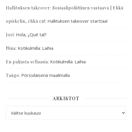
Hallituksen takeover: Sosiaalipoliittinen vastaava | Ehkä
:
Hallituksen takeover starttaa!
opiskelin, ehkä en!
:
Hola, ¿Qué tal?
Jori
:
Kotikulmilla: Laihia
Nina
:
Kotikulmilla: Laihia
En paljasta sellaasia
:
Pörssiläisenä maailmalla
Tango
ARKISTOT