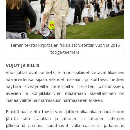
Tämän tekstin kirjoittajan fuksiaiset vietettiin vuonna 2016
tooga-teemalla
VUJUT JA SILLIS
Vuosijuhlat ovat se hetki, kun pörssiläiset vetävät likaisten
haalareidensa sijaan ykköset niskaan, ja koittavat hetken
näyttää sivistyneiltä tieteilijöiltä. Illallisten, paritanssien,
avecien ja konjakkikorvien maailmaan sukeltaminen on
ihanaa vaihtelua marraskuun harmaaseen arkeen.
Ei niitä haalareita täysin vuosijuhlien aikaankaan naulakkoon
jätetä, sillä iltajuhlan ja jatkojen ja jatkojen jatkojen
jälkeisenä aamuna suuntaavat valkohaalariset jatkamaan