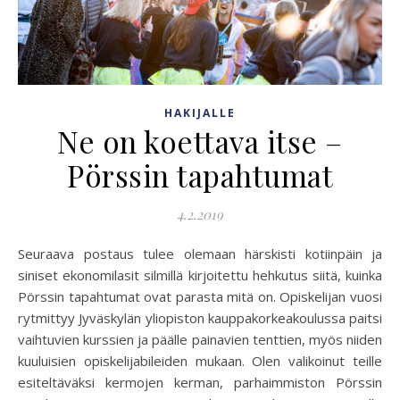
HAKIJALLE
Ne on koettava itse –
Pörssin tapahtumat
4.2.2019
Seuraava postaus tulee olemaan härskisti kotiinpäin ja
siniset ekonomilasit silmillä kirjoitettu hehkutus siitä, kuinka
Pörssin tapahtumat ovat parasta mitä on. Opiskelijan vuosi
rytmittyy Jyväskylän yliopiston kauppakorkeakoulussa paitsi
vaihtuvien kurssien ja päälle painavien tenttien, myös niiden
kuuluisien opiskelijabileiden mukaan. Olen valikoinut teille
esiteltäväksi kermojen kerman, parhaimmiston Pörssin