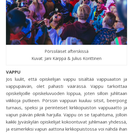
Pörssiläiset afterskissä
Kuvat: Jani Kärppä & Julius Konttinen
VAPPU
Jos luulit, että opiskelijan vappu sisältää vappuaaton ja
vappupäivän, olet pahasti väärässä. Vappu tarkoittaa
opiskelijoille opiskeluvuoden loppua, joten silloin juhlitaan
viikkoja putkeen. Pörssin vappuun kuuluu sitsit, beerpong
turnaus, speksi ja perinteiset kirkkopuiston vappuaatto ja
vapun päivän piknik harjulla. Vappu on se tapahtuma, jolloin
kaikki Jyväskylän opiskelijat kokoontuvat juhlimaan yhdessä,
ja esimerkiksi vapun aattona kirkkopuistossa voi nähdä ihan