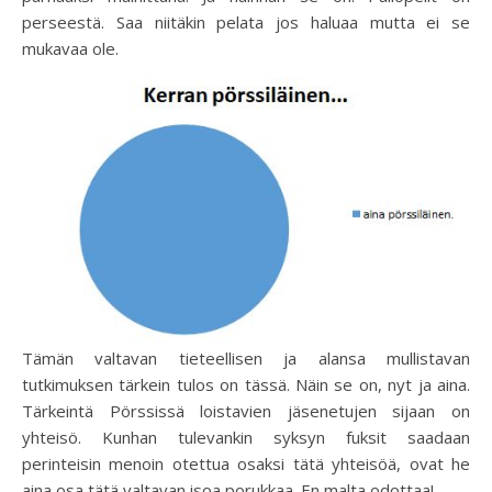
perseestä. Saa niitäkin pelata jos haluaa mutta ei se
mukavaa ole.
Tämän valtavan tieteellisen ja alansa mullistavan
tutkimuksen tärkein tulos on tässä. Näin se on, nyt ja aina.
Tärkeintä Pörssissä loistavien jäsenetujen sijaan on
yhteisö. Kunhan tulevankin syksyn fuksit saadaan
perinteisin menoin otettua osaksi tätä yhteisöä, ovat he
aina osa tätä valtavan isoa porukkaa. En malta odottaa!