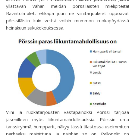
yllättävän vähän meidän pörssiläisten mielipiteitä!
Ravintola-alet, ehkäpä juuri ne viinitarjoukset uppoavat
pörssiläisiin kuin veitsi voihin mummon ruokapöydässä
heinäkuun sukukokouksessa.
Viini ja ruokatarjousten vastapainoksi Pörssi tarjoaa
jäsenilleen myös liikuntamahdollisuuksia. Pörssin oma
tanssiryhmä, humpparit, näkyy tässä tilastossa useimmiten
parhaaksi mainittuna. Ja näinhän se on. Pallopelit on