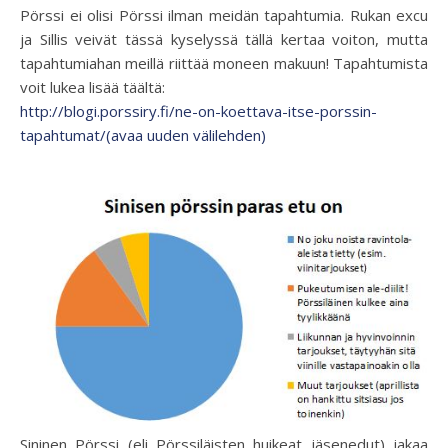
Pörssi ei olisi Pörssi ilman meidän tapahtumia. Rukan excu
ja Sillis veivät tässä kyselyssä tällä kertaa voiton, mutta
tapahtumiahan meillä riittää moneen makuun! Tapahtumista
voit lukea lisää täältä:
http://blogi.porssiry.fi/ne-on-koettava-itse-porssin-
tapahtumat/(avaa uuden välilehden)
Sininen Pörssi (eli Pörssiläisten huikeat jäsenedut) jakaa