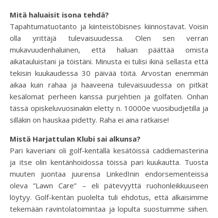
Mitä haluaisit isona tehdä?
Tapahtumatuotanto ja kiinteistöbisnes kiinnostavat. Voisin
olla yrittäjä tulevaisuudessa. Olen sen verran
mukavuudenhaluinen, että haluan päättää omista
aikatauluistani ja töistäni. Minusta ei tulisi ikinä sellasta että
tekisin kuukaudessa 30 päivää töitä. Arvostan enemmän
aikaa kuin rahaa ja haaveena tulevaisuudessa on pitkät
kesälomat perheen kanssa purjehtien ja golfaten. Onhan
tässä opiskeluvuosinakin eletty n. 10000e vuosibudjetilla ja
silläkin on hauskaa pidetty. Raha ei aina ratkaise!
Mistä Harjattulan Klubi sai alkunsa?
Pari kaveriani oli golf-kentällä kesätöissä caddiemasterina
ja itse olin kentänhoidossa töissä pari kuukautta. Tuosta
muuten juontaa juurensa LinkedInin endorsementeissa
oleva ”Lawn Care” – eli pätevyyttä ruohonleikkuuseen
löytyy. Golf-kentän puolelta tuli ehdotus, että alkaisimme
tekemään ravintolatoimintaa ja lopulta suostuimme siihen.