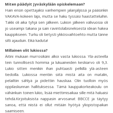
Miten päädyit Jyväskylään opiskelemaan?
Hain ensin opettajaksi vanhempien jalanjäljissä ja pääsinkin
VAKAVA-kokeen läpi, mutta se haku tyssäsi haastatteluihin.
Takki oli aika tyhjä sen jälkeen. Lukion jälkeen välivuosia oli
jo useampi takana ja sain ravintolabisneksestä idean hakea
kauppikseen. Turku oli tietysti ykkösvaihtoehto mutta tänne
silti ajauduin. Eikä kaduta!
Millainen olit lukiossa?
Äitini mukaan murrosikäni alkoi vasta lukiossa. Ylä-asteella
tein tunnollisesti hommia ja lukuaineiden keskiarvo oli 9,3.
Lukio sitten menikin ihan puhtaasti pelkillä ylä-asteen
tiedoilla. Lukiossa mentiin siitä mistä aita on matalin,
pelailtiin sählyä ja pidettiin hauskaa. Olin tuolloin myös
oppilaskunnan hallituksessa. Tämä kauppakorkeakoulu on
vähänkuin toinen lukio, lisää miettimisaikaa sille mitä haluaisi
tehdä.Kirjoituksista nappasin arvosanat BBCCE ja täytyy
sanoa, että niistä ei ollut mitään hyötyä yliopistopaikan
saamiseen.