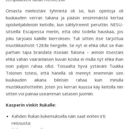
Omasta mielestäni tyhmintä oli se, kun opintoja oli
kuukauden verran takana ja pääsin ensimmäistä kertaa
opiskelijabileisiin keitolle, kun sählytreenit peruttiin. NESU-
sitseillä Escapessa mietin, että olisi todella hauskaa, jos
joku tarjoaisi kaikille kierroksen. Tuli sitten itse tarjottua
mustikkashotit 128:lle hengelle. Se nyt ei ehkä ollut se ihan
parhain tapa brändätä itseään fuksina – annoin itsestäni
ehkä vähän vääränlaisen kuvan koska ei mulla nyt ehkä ihan
noin paljon rahaa ollut. Toisaalta hyvä ystäväni Tuukka
Tolonen totesi, että hänellä oli mennyt enemmän sen
kuukauden aikana bileisiin rahaa kuin minulla
mustikkashotteihin. Joten jos kerran kuussa käy keitolla niin
sitten voi painaa useamman satasen juomiin.
Kasperin vinkit Rukalle:
Kahden Rukan kokemuksella näin saat eniten irti
reissusta: