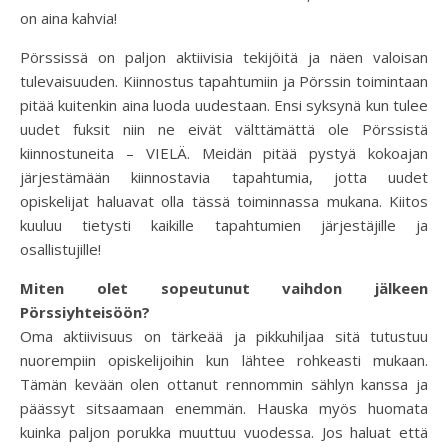
on aina kahvia!
Pörssissä on paljon aktiivisia tekijöitä ja näen valoisan
tulevaisuuden. Kiinnostus tapahtumiin ja Pörssin toimintaan
pitää kuitenkin aina luoda uudestaan. Ensi syksynä kun tulee
uudet fuksit niin ne eivät välttämättä ole Pörssistä
kiinnostuneita – VIELÄ. Meidän pitää pystyä kokoajan
järjestämään kiinnostavia tapahtumia, jotta uudet
opiskelijat haluavat olla tässä toiminnassa mukana. Kiitos
kuuluu tietysti kaikille tapahtumien järjestäjille ja
osallistujille!
Miten olet sopeutunut vaihdon jälkeen
Pörssiyhteisöön?
Oma aktiivisuus on tärkeää ja pikkuhiljaa sitä tutustuu
nuorempiin opiskelijoihin kun lähtee rohkeasti mukaan.
Tämän kevään olen ottanut rennommin sählyn kanssa ja
päässyt sitsaamaan enemmän. Hauska myös huomata
kuinka paljon porukka muuttuu vuodessa. Jos haluat että