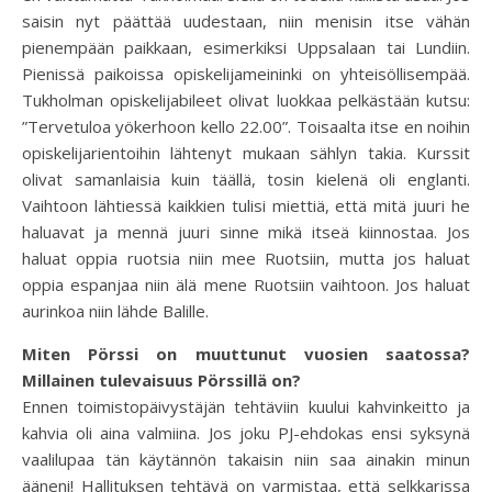
saisin nyt päättää uudestaan, niin menisin itse vähän
pienempään paikkaan, esimerkiksi Uppsalaan tai Lundiin.
Pienissä paikoissa opiskelijameininki on yhteisöllisempää.
Tukholman opiskelijabileet olivat luokkaa pelkästään kutsu:
”Tervetuloa yökerhoon kello 22.00”. Toisaalta itse en noihin
opiskelijarientoihin lähtenyt mukaan sählyn takia. Kurssit
olivat samanlaisia kuin täällä, tosin kielenä oli englanti.
Vaihtoon lähtiessä kaikkien tulisi miettiä, että mitä juuri he
haluavat ja mennä juuri sinne mikä itseä kiinnostaa. Jos
haluat oppia ruotsia niin mee Ruotsiin, mutta jos haluat
oppia espanjaa niin älä mene Ruotsiin vaihtoon. Jos haluat
aurinkoa niin lähde Balille.
Miten Pörssi on muuttunut vuosien saatossa?
Millainen tulevaisuus Pörssillä on?
Ennen toimistopäivystäjän tehtäviin kuului kahvinkeitto ja
kahvia oli aina valmiina. Jos joku PJ-ehdokas ensi syksynä
vaalilupaa tän käytännön takaisin niin saa ainakin minun
ääneni! Hallituksen tehtävä on varmistaa, että selkkarissa