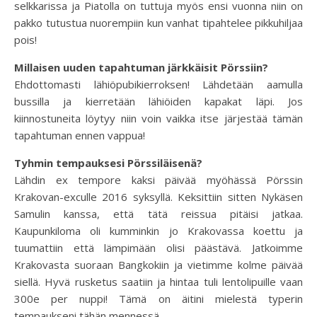
selkkarissa ja Piatolla on tuttuja myös ensi vuonna niin on
pakko tutustua nuorempiin kun vanhat tipahtelee pikkuhiljaa
pois!
Millaisen uuden tapahtuman järkkäisit Pörssiin?
Ehdottomasti lähiöpubikierroksen! Lähdetään aamulla
bussilla ja kierretään lähiöiden kapakat läpi. Jos
kiinnostuneita löytyy niin voin vaikka itse järjestää tämän
tapahtuman ennen vappua!
Tyhmin tempauksesi Pörssiläisenä?
Lähdin ex tempore kaksi päivää myöhässä Pörssin
Krakovan-exculle 2016 syksyllä. Keksittiin sitten Nykäsen
Samulin kanssa, että tätä reissua pitäisi jatkaa.
Kaupunkiloma oli kumminkin jo Krakovassa koettu ja
tuumattiin että lämpimään olisi päästävä. Jatkoimme
Krakovasta suoraan Bangkokiin ja vietimme kolme päivää
siellä. Hyvä rusketus saatiin ja hintaa tuli lentolipuille vaan
300e per nuppi! Tämä on äitini mielestä typerin
tempaukseni tähän mennessä