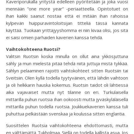
Kaveriporukalla yritystä edelleen pyöritetään ja joka vuosi
mennään ”one more year” -periaatteella. Opintotuet on
ihan kaikki saanut nostaa että ei mitään ihan rahoissa
kylpevän huippuravintoloitsijan titteliä tässä kannata
käyttää. Tuokaan yrittäjyyshomma ei niin kivaa olisi, jos sitä
ei saisi omien parhaiden kaverien kanssa tehdä.
Vaihtokohteena Ruotsi?
Valitsin Ruotsin koska minulla on ollut aina ykkösjuttuna
sähly ja mun mielestä pitää tehdä niitä juttuja mistä tykkää.
Sählyn pelaaminen rajoitti vaihtokohteet sitten Ruotsiin tai
Sveitsiin. Olen kyllä todella tyytyväinen, että lähdin vaihtoon
ja oli helkkarin hauska kokemus. Ruotsin taidot oli lähtiessä
aika vajavaiset mutta nyt tilanne on eri. Turkulaisella
mittarilla puhun ruotsia ihan ookoosti mutta jyväskyläläisellä
mittarilla puhun todella ruotsia. Joukkuekaverien kanssa tuli
puhuttua pelkästään svenskaa ja koulussa sitten englantia.
Suosittelen Ruotsia vaihtokohteena ehdottomasti, mutta
en välttämättä Tukholmaa. Siellä on todella kallista asua. Jos