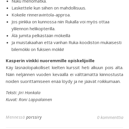
Nuku menomatka.
Laskettele kun siihen on mahdollisuus.
Kokeile rinneravintola-approa.
Jos pinkka on kunnossa niin Rukalla voi myös ottaa
ylilennon helikopterilla.
Älä jumita pelkästään mökeillä
Ja muistakaahan että vanhan Ruka-koodiston mukaisesti
bilemökki on fuksien mökki!
Kasperin vinkki nuoremmille opiskelijoille
Käy läsnäolopakolliset kielten kurssit heti alkuun pois alta.
Näin neljännen vuoden keväällä ei välttämättä kiinnostusta
noiden suorittamiseen enää löydy ja ne jäävät roikkumaan.
Teksti: Jiri Honkala
Kuvat: Roni Lappalainen
Mennessä
porssiry
0 kommenttia