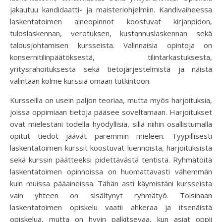
jakautuu kandidaatti- ja maisteriohjelmiin. Kandivaiheessa
laskentatoimen aineopinnot koostuvat kirjanpidon,
tuloslaskennan, verotuksen, kustannuslaskennan sekä
talousjohtamisen kursseista. Valinnaisia opintoja on
konsernitilinpäätöksestä, tilintarkastuksesta,
yritysrahoituksesta sekä tietojärjestelmistä ja näistä
valintaan kolme kurssia omaan tutkintoon.
Kursseilla on usein paljon teoriaa, mutta myös harjoituksia,
joissa oppimiaan tietoja pääsee soveltamaan. Harjoitukset
ovat mielestäni todella hyödyllisiä, sillä niihin osallistumalla
opitut tiedot jäävät paremmin mieleen. Tyypillisesti
laskentatoimen kurssit koostuvat luennoista, harjoituksista
sekä kurssin päätteeksi pidettävästä tentistä. Ryhmätöitä
laskentatoimen opinnoissa on huomattavasti vähemmän
kuin muissa pääaineissa. Tähän asti käymistäni kursseista
vain yhteen on sisältynyt ryhmätyö. Toisinaan
laskentatoimen opiskelu vaatii ahkeraa ja itsenäistä
opiskelua, mutta on hyvin palkitsevaa, kun asiat oppii