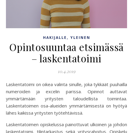
,
HAKIJALLE
YLEINEN
Opintosuuntaa etsimässä
– laskentatoimi
10.4.2019
Laskentatoimi on oikea valinta sinulle, joka tykkäät puuhailla
numeroiden ja excelin parissa. Opinnot auttavat
ymmärtämään yritysten taloudellista toimintaa.
Laskentatoimen osa-alueiden ymmärtämisestä on hyötyä
lähes kaikissa yritysten työtehtävissä.
Laskentatoimen opiskelussa painottuvat ulkoinen ja johdon
laskentatoimi, tilintarkastus sekä yritysrahoitus. Opiskelu