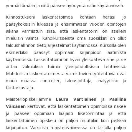
ymmärtämään ja niitä pääsee hyödyntämään käytännössä.
Kiinnostukseni laskentatoimea kohtaan heräsi jo
pääsykokeisiin lukiessa ja ensimmäisen vuoden opintojen
aikana varmistuin siitä, että laskentatoimi on itselleni
mieluisin valinta. Kandikursseista oma suosikkini on ollut
taloushallinnon tietojärjestelmät käytännössä. Kurssilla olen
esimerkiksi päässyt oppimaan kirjanpidon laatimista
käytännössä. Laskentatoimi on hyvin yleispätevä aine ja se
antaa valmiuksia toimia yleisjohdollisissa tehtävissä.
Mahdollisia laskentatoimesta valmistuvien työtehtäviä ovat
muun muassa controller, talousjohtaja, analyytikko ja
tilintarkastaja.
Maisteriopiskelijamme
Laura Vartiainen
ja
Pauliina
Väisänen
kertovat, että laskentatoimen opinnoissa näkee
ja pääsee oppimaan laajasti liiketoimintaa ja että
laskentatoimen opiskelu on paljon muutakin kuin pelkkää
kirjanpitoa. Varsinkin maisterivaiheessa on tarjolla paljon