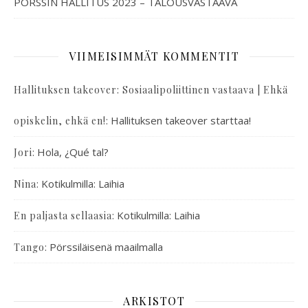
PÖRSSIN HALLITUS 2023 – TALOUSVASTAAVA
VIIMEISIMMÄT KOMMENTIT
Hallituksen takeover: Sosiaalipoliittinen vastaava | Ehkä
:
Hallituksen takeover starttaa!
opiskelin, ehkä en!
:
Hola, ¿Qué tal?
Jori
:
Kotikulmilla: Laihia
Nina
:
Kotikulmilla: Laihia
En paljasta sellaasia
:
Pörssiläisenä maailmalla
Tango
ARKISTOT