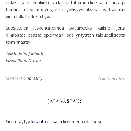
erilaisia ja mielenkiintoisia laskentatoimen kursseja. Laura ja
Pauliina toteavat myös, että työllisyysnäkymät ovat ainakin
vielä tällä hetkellä hyvät.
Suosittelen laskentatoimea pääaineeksi kaikille, joita
kiinnostaa päästä oppimaan lisää yritysten taloudellisesta
toiminnasta!
Teksti: Julia Juolahti
Kuva: Ilona Nurmi
Mennessä
porssiry
0 kommenttia
JÄTÄ VASTAUS
Sinun täytyy
kirjautua sisään
kommentoidaksesi.