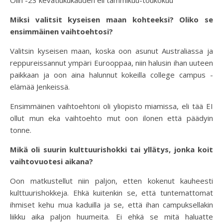
Olin -23 kevätlukukauden eli tammikuu-toukokuu
Miksi valitsit kyseisen maan kohteeksi? Oliko se
ensimmäinen vaihtoehtosi?
Valitsin kyseisen maan, koska oon asunut Australiassa ja
reppureissannut ympäri Eurooppaa, niin halusin ihan uuteen
paikkaan ja oon aina halunnut kokeilla college campus -
elämää Jenkeissä.
Ensimmäinen vaihtoehtoni oli yliopisto miamissa, eli tää EI
ollut mun eka vaihtoehto mut oon ilonen että päädyin
tonne.
Mikä oli suurin kulttuurishokki tai yllätys, jonka koit
vaihtovuotesi aikana?
Oon matkustellut niin paljon, etten kokenut kauheesti
kulttuurishokkeja. Ehkä kuitenkin se, että tuntemattomat
ihmiset kehu mua kaduilla ja se, että ihan campuksellakin
liikku aika paljon huumeita. Ei ehkä se mitä haluatte