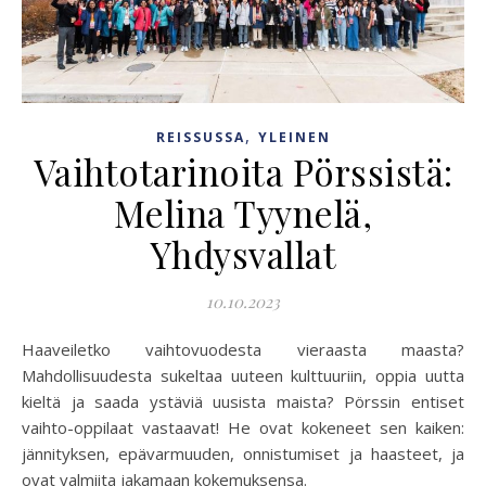
,
REISSUSSA
YLEINEN
Vaihtotarinoita Pörssistä:
Melina Tyynelä,
Yhdysvallat
10.10.2023
Haaveiletko vaihtovuodesta vieraasta maasta?
Mahdollisuudesta sukeltaa uuteen kulttuuriin, oppia uutta
kieltä ja saada ystäviä uusista maista? Pörssin entiset
vaihto-oppilaat vastaavat! He ovat kokeneet sen kaiken:
jännityksen, epävarmuuden, onnistumiset ja haasteet, ja
ovat valmiita jakamaan kokemuksensa.