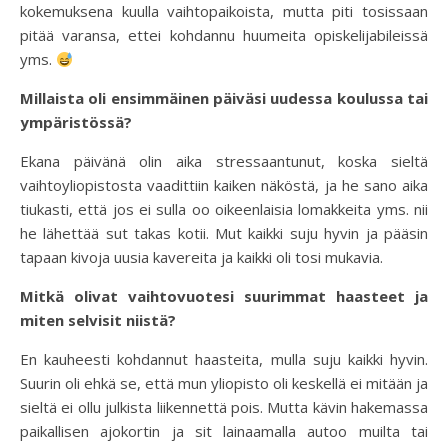
kokemuksena kuulla vaihtopaikoista, mutta piti tosissaan
pitää varansa, ettei kohdannu huumeita opiskelijabileissä
yms.
Millaista oli ensimmäinen päiväsi uudessa koulussa tai
ympäristössä?
Ekana päivänä olin aika stressaantunut, koska sieltä
vaihtoyliopistosta vaadittiin kaiken näköstä, ja he sano aika
tiukasti, että jos ei sulla oo oikeenlaisia lomakkeita yms. nii
he lähettää sut takas kotii. Mut kaikki suju hyvin ja pääsin
tapaan kivoja uusia kavereita ja kaikki oli tosi mukavia.
Mitkä olivat vaihtovuotesi suurimmat haasteet ja
miten selvisit niistä?
En kauheesti kohdannut haasteita, mulla suju kaikki hyvin.
Suurin oli ehkä se, että mun yliopisto oli keskellä ei mitään ja
sieltä ei ollu julkista liikennettä pois. Mutta kävin hakemassa
paikallisen ajokortin ja sit lainaamalla autoo muilta tai