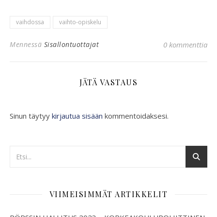
vaihdossa
vaihto-opiskelu
Mennessä
Sisallontuottajat
0 kommenttia
JÄTÄ VASTAUS
Sinun täytyy
kirjautua sisään
kommentoidaksesi.
VIIMEISIMMÄT ARTIKKELIT