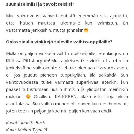
suunnitelmiisi ja tavoitteisiisi?
Mun vaihtovuosi vahvisti entistä enemmän sitä ajatusta,
että haluan muuttaa ulkomaille kun valmistun. En
välttämättä Jenkkeihin, mutta jonnekin
Onko sinulla vinkkejä tuleville vaihto-oppilaille?
Mulla on paljon vinkkejä vaihto-opiskelijoille, etenkin jos on
lähössä Pittsburghiin! Mutta yleisesti se vinkki, että etenkin
Jenkeissä ne vaihtokohteet ei tule olemaan Harvard-tasoa,
eli jos joudut pieneen tuppukylään, älä säikähdä. Sun
vaihtovuodesta tulee varmasti superkivaa etenkin, kun
pääset tutustumaan uusiin ihmisiin ja yliopiston meininkiin
mukaan!
Osallistu KAIKKEEN, äläkä istu iltoja yksin
asuntolassa. Sun vaihto menee ohi ennen kun ees huomaat,
joten tee niin paljon ja koe niin paljon kun vaan ehdit.
Koonti: Janette Back
Kuva
:
Melina Tyynelä