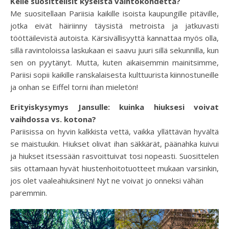
Kelle suosittelisit kyseistä vaihtokohdetta?
Me suositellaan Pariisia kaikille isoista kaupungille pitäville,
jotka eivät häiriinny täysistä metroista ja jatkuvasti
tööttäilevistä autoista. Kärsivällisyyttä kannattaa myös olla,
sillä ravintoloissa laskukaan ei saavu juuri sillä sekunnilla, kun
sen on pyytänyt. Mutta, kuten aikaisemmin mainitsimme,
Pariisi sopii kaikille ranskalaisesta kulttuurista kiinnostuneille
ja onhan se Eiffel torni ihan mieletön!
Erityiskysymys Jansulle: kuinka hiuksesi voivat
vaihdossa vs. kotona?
Pariisissa on hyvin kalkkista vettä, vaikka yllättävän hyvältä
se maistuukin. Hiukset olivat ihan säkkärät, päänahka kuivui
ja hiukset itsessään rasvoittuivat tosi nopeasti. Suosittelen
siis ottamaan hyvät hiustenhoitotuotteet mukaan varsinkin,
jos olet vaaleahiuksinen! Nyt ne voivat jo onneksi vähän
paremmin.