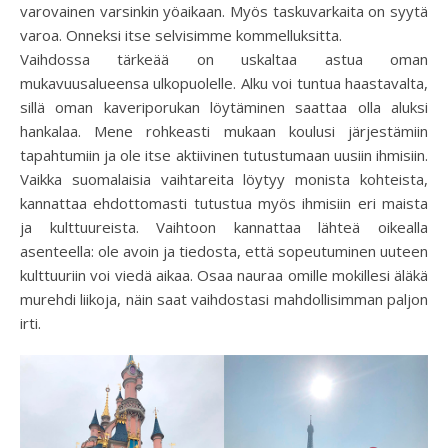
varovainen varsinkin yöaikaan. Myös taskuvarkaita on syytä
varoa. Onneksi itse selvisimme kommelluksitta.
Vaihdossa tärkeää on uskaltaa astua oman
mukavuusalueensa ulkopuolelle. Alku voi tuntua haastavalta,
sillä oman kaveriporukan löytäminen saattaa olla aluksi
hankalaa. Mene rohkeasti mukaan koulusi järjestämiin
tapahtumiin ja ole itse aktiivinen tutustumaan uusiin ihmisiin.
Vaikka suomalaisia vaihtareita löytyy monista kohteista,
kannattaa ehdottomasti tutustua myös ihmisiin eri maista
ja kulttuureista. Vaihtoon kannattaa lähteä oikealla
asenteella: ole avoin ja tiedosta, että sopeutuminen uuteen
kulttuuriin voi viedä aikaa. Osaa nauraa omille mokillesi äläkä
murehdi liikoja, näin saat vaihdostasi mahdollisimman paljon
irti.