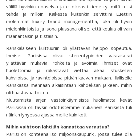
välillä hyvinkin epäselviä ja ei oikeasti tiedetty, mitä tulisi
tehdä ja milloin. Kaikesta kuitenkin selvittiin! Luettiin
molemmat luxury brand managementtia, joka oli hyvin
mielenkiintoista ja isona plussana oli se, että koulua oli vain
maanantaisin ja tiistaisin.
Ranskalaiseen kulttuuriin oli yllättävän helppo sopeutua.
Ihmiset Pariisissa olivat stereotypioiden vastaisesti
yllättävän mukavia, rohkeita ja avoimia. Ihmiset ovat
huolettomia ja rakastavat viettää aikaa istuskellen
kahviloissa ja ravintoloissa pitkän kaavan mukaan. Illalliselle
Ranskassa mennään aikaisintaan kahdeksan jälkeen, mihin
oli haastavaa tottua.
Muutamista arjen vastoinkäymisistä huolimatta kevät
Pariisissa oli täysin odotustemme mukainen! Pariisista tuli
näinkin lyhyessä ajassa meille kuin koti.
Mihin vaihtoon lähtijän kannattaa varautua?
Pariisi on kohteena iso miljoonakaupunki, jossa tulee olla