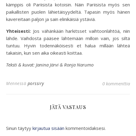
kämppis oli Pariisista kotoisin. Näin Pariisista myös sen
paikallisten puolen lähietäisyydeltä. Tapasin myös hänen
kavereitaan paljon ja sain elinikäisiä ystäviä.
Yhteisesti:
Jos vähänkään harkitsset vaihtoonlähtöä, niin
lähde. Vaihdosta pääsee lähtemään milloin vain, jos siltä
tuntuu. Hyvin todennäköisesti et halua millään lähteä
takaisin, kun sen aika oikeasti koittaa.
Teksti & kuvat: Janina Järvi & Ronja Narumo
Mennessä
porssiry
0 kommenttia
JÄTÄ VASTAUS
Sinun täytyy
kirjautua sisään
kommentoidaksesi.