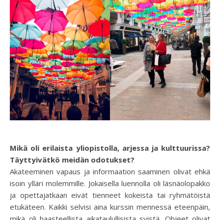
Mikä oli erilaista yliopistolla, arjessa ja kulttuurissa?
Täyttyivätkö meidän odotukset?
Akateeminen vapaus ja informaation saaminen olivat ehkä
isoin ylläri molemmille. Jokaisella luennolla oli läsnäolopakko
ja opettajatkaan eivät tienneet kokeista tai ryhmätöistä
etukäteen. Kaikki selvisi aina kurssin mennessä eteenpäin,
mikä oli haasteellista aikataulullisista syistä. Ohjeet olivat