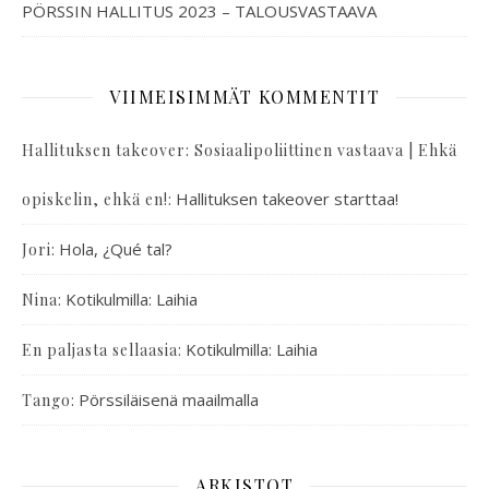
PÖRSSIN HALLITUS 2023 – TALOUSVASTAAVA
VIIMEISIMMÄT KOMMENTIT
Hallituksen takeover: Sosiaalipoliittinen vastaava | Ehkä
:
Hallituksen takeover starttaa!
opiskelin, ehkä en!
:
Hola, ¿Qué tal?
Jori
:
Kotikulmilla: Laihia
Nina
:
Kotikulmilla: Laihia
En paljasta sellaasia
:
Pörssiläisenä maailmalla
Tango
ARKISTOT