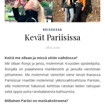
REISSUSSA
Kevät Pariisissa
18.6.2019
Keitä me ollaan ja missä oltiin vaihdossa?
Me ollaan Ronja ja Jansu, molemmat 4.vuoden opiskelijoita.
Ronjalla on pääaineena markkinointi ja Jansulla viestinnän
johtaminen. Me molemmat vietettiin viime kevät ihanassa
Pariisissa! Haettiin molemmat ykkösvaihtoehtona Pariisiin,
sillä molemmat halusivat kehittää ranskan kielen taitojaan
sekä oppia uutta ranskalaisesta kulttuurista.
Millainen Pariisi on matkakohteena?