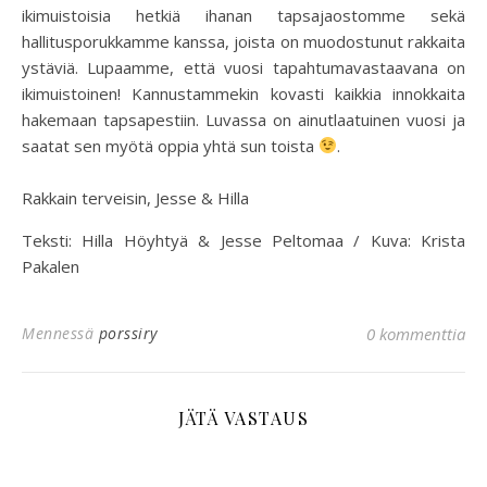
ikimuistoisia hetkiä ihanan tapsajaostomme sekä
hallitusporukkamme kanssa, joista on muodostunut rakkaita
ystäviä. Lupaamme, että vuosi tapahtumavastaavana on
ikimuistoinen! Kannustammekin kovasti kaikkia innokkaita
hakemaan tapsapestiin. Luvassa on ainutlaatuinen vuosi ja
saatat sen myötä oppia yhtä sun toista
.
Rakkain terveisin, Jesse & Hilla
Teksti: Hilla Höyhtyä & Jesse Peltomaa / Kuva: Krista
Pakalen
Mennessä
porssiry
0 kommenttia
JÄTÄ VASTAUS