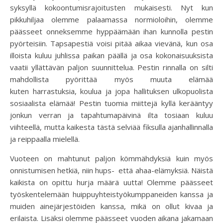
syksyllä kokoontumisrajoitusten mukaisesti. Nyt kun
pikkuhiljaa olemme palaamassa normioloihin, olemme
päässeet onneksemme hyppäämään ihan kunnolla pestin
pyörteisiin. Tapsapestiä voisi pitää aikaa vievänä, kun osa
illoista kuluu juhlissa paikan päällä ja osa kokonaisuuksista
vaatii yllättävän paljon suunnittelua. Pestin rinnalla on silti
mahdollista pyörittää myös muuta elämää
kuten harrastuksia, koulua ja jopa hallituksen ulkopuolista
sosiaalista elämää! Pestin tuomia miittejä kyllä kerääntyy
jonkun verran ja tapahtumapäivinä ilta tosiaan kuluu
viihteellä, mutta kaikesta tästä selviää fiksulla ajanhallinnalla
ja reippaalla mielellä.
Vuoteen on mahtunut paljon kömmähdyksiä kuin myös
onnistumisen hetkiä, niin hups- että ahaa-elämyksiä. Näistä
kaikista on opittu hurja määrä uutta! Olemme päässeet
työskentelemään huippuyhteistyökumppaneiden kanssa ja
muiden ainejärjestöiden kanssa, mikä on ollut kivaa ja
erilaista. Lisäksi olemme päässeet vuoden aikana jakamaan