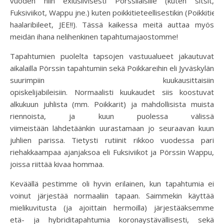
vuoden niin exlusiivisesti Pörssiläisille (kuten sitsit,
Fuksiviikot, Wappu jne.) kuten poikkitieteellisestikin (Poikkitiete
haalaribileet, JEE!!). Tässä kaikessa meitä auttaa myös
meidän ihana nelihenkinen tapahtumajaostomme!
Tapahtumien puolelta tapsojen vastuualueet jakautuvat
aikalailla Pörssin tapahtumiin sekä Poikkareihin eli Jyväskylän
suurimpiin kuukausittaisiin
opiskelijabileisiin. Normaalisti kuukaudet siis koostuvat
alkukuun juhlista (mm. Poikkarit) ja mahdollisista muista
riennoista, ja kuun puolessa välissä
viimeistään lähdetäänkin uurastamaan jo seuraavan kuun
juhlien parissa. Tietysti rutiinit rikkoo vuodessa pari
riehakkaampaa ajanjaksoa eli Fuksiviikot ja Pörssin Wappu,
joissa riittää kivaa hommaa.
Keväällä pestimme oli hyvin erilainen, kun tapahtumia ei
voinut järjestää normaaliin tapaan. Saimmekin käyttää
mielikuvitusta (ja ajoittain hermoilla) järjestääksemme
etä- ja hybriditapahtumia koronaystävällisesti, sekä