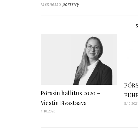
Mennessä
porssiry
PÖRS
Pörssin hallitus 2020 –
PUH
Viestintävastaava
5.10.202
1.10.2020