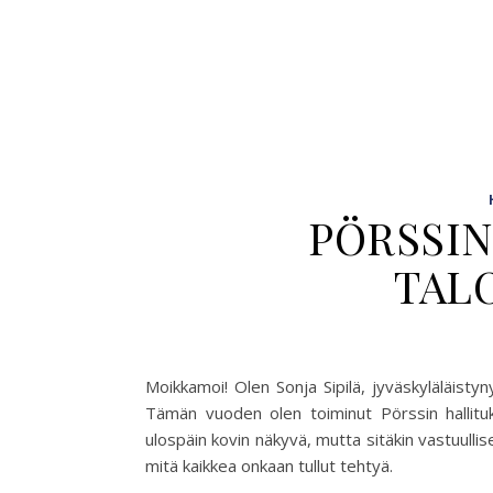
PÖRSSIN
TAL
Moikkamoi! Olen Sonja Sipilä, jyväskyläläisty
Tämän vuoden olen toiminut Pörssin hallitu
ulospäin kovin näkyvä, mutta sitäkin vastuulli
mitä kaikkea onkaan tullut tehtyä.