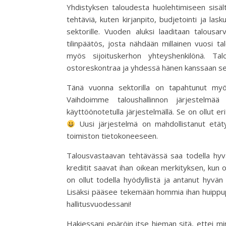
Yhdistyksen taloudesta huolehtimiseen sisält
tehtäviä, kuten kirjanpito, budjetointi ja la
sektorille. Vuoden aluksi laaditaan talousa
tilinpäätös, josta nähdään millainen vuosi tal
myös sijoituskerhon yhteyshenkilönä. Tal
ostoreskontraa ja yhdessä hänen kanssaan se
Tänä vuonna sektorilla on tapahtunut myös
Vaihdoimme taloushallinnon järjestelmä
käyttöönotetulla järjestelmällä. Se on ollut er
Uusi järjestelmä on mahdollistanut etäty
toimiston tietokoneeseen.
Talousvastaavan tehtävässä saa todella hyvä
kreditit saavat ihan oikean merkityksen, ku
on ollut todella hyödyllistä ja antanut hyvän 
Lisäksi pääsee tekemään hommia ihan huippup
hallitusvuodessani!
Hakiessani epäröin itse hieman sitä, ettei min