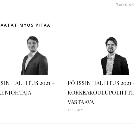
0 kommen
SAATAT MYÖS PITÄÄ
SIN HALLITUS 2021 –
PÖRSSIN HALLITUS 2021 
EENJOHTAJA
KORKEAKOULUPOLIITTI
1
VASTAAVA
12.10.2021