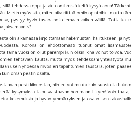
illä tehdessä oppii ja aina on ihmisiä keltä kysyä apua! Tärkein
ään. Mietin myös sitä, miten aika riittää omiin opintoihin, mutta tä
onsa, pystyy hyvin tasapainottelemaan kaiken välillä. Totta kai
ina jaksamaan <3
desta olin alkamassa kirjoittamaan hakemustani hallitukseen, ja nyt
a vuodesta. Korona on ehdottomasti tuonut omat lisämauste
ta tämä vuosi on ollut parempi kuin olisin ikinä voinut toivoa. V
ä omien tehtävieni kautta, mutta myös tehdessäni yhteistyötä m
llaan usein yhdessä myös eri tapahtumien taustalla, joten pääsee
n kuin oman pestin osalta.
staavan pesti kiinnostaa, niin en voi muuta kuin suositella hakem
 herää kysymyksiä talousvastaavan hommaan liittyen! Voin taata,
eita kokemuksia ja hyvän ymmärryksen ja osaamisen taloushalli