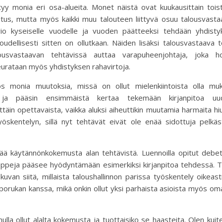
yy monia eri osa-alueita. Monet näistä ovat kuukausittain tois
skutus, mutta myös kaikki muu talouteen liittyvä osuu talousvast
rvio kyseiselle vuodelle ja vuoden päätteeksi tehdään yhdisty
oudellisesti sitten on ollutkaan. Näiden lisäksi talousvastaava t
ousvastaavan tehtävissä auttaa varapuheenjohtaja, joka ho
urataan myös yhdistyksen rahavirtoja.
 monia muutoksia, missä on ollut mielenkiintoista olla muk
ä ja pääsin ensimmäistä kertaa tekemään kirjanpitoa uud
ittäin opettavaista, vaikka aluksi aiheuttikin muutamia harmaita hi
öskentelyn, sillä nyt tehtävät eivät ole enää sidottuja pelkäs
ä käytännönkokemusta alan tehtävistä. Luennoilla opitut debeti
n oppeja pääsee hyödyntämään esimerkiksi kirjanpitoa tehdessä.
kuvan siitä, millaista taloushallinnon parissa työskentely oikeast
orukan kanssa, mikä onkin ollut yksi parhaista asioista myös o
ulla ollut alalta kokemusta ja tuottaisiko se haasteita. Olen kuit