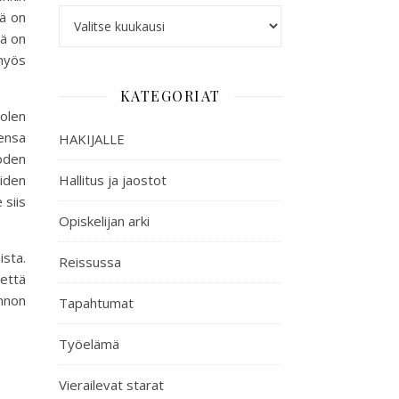
tä on
mä on
 myös
KATEGORIAT
 olen
ensa
HAKIJALLE
uoden
Hallitus ja jaostot
uiden
 siis
Opiskelijan arki
ista.
Reissussa
 että
nnon
Tapahtumat
Työelämä
Vierailevat starat