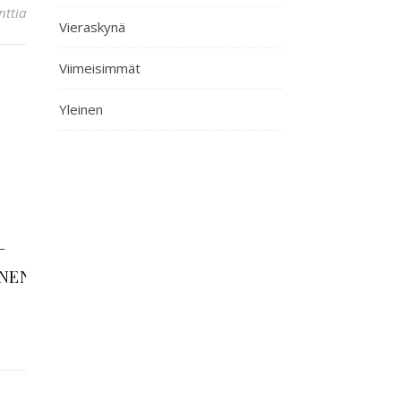
ttia
Vieraskynä
Viimeisimmät
Yleinen
–
NEN