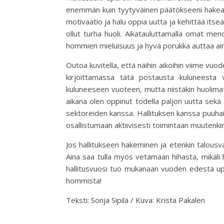
enemmän kuin tyytyväinen päätökseeni hakea, s
motivaatio ja halu oppia uutta ja kehittää itse
ollut turha huoli. Aikatauluttamalla omat men
hommien mieluisuus ja hyvä porukka auttaa a
Outoa kuvitella, että näihin aikoihin viime vuo
kirjoittamassa tätä postausta kuluneest
kuluneeseen vuoteen, mutta niistäkin huolimat
aikana olen oppinut todella paljon uutta sek
sektoreiden kanssa. Hallituksen kanssa puuhai
osallistumaan aktiivisesti toimintaan muutenki
Jos hallitukseen hakeminen ja etenkin talousva
Aina saa tulla myös vetämään hihasta, mikäli
hallitusvuosi tuo mukanaan vuoden edestä up
hommista!
Teksti: Sonja Sipilä / Kuva: Krista Pakalen