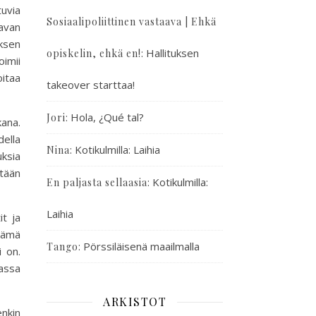
tuvia
Sosiaalipoliittinen vastaava | Ehkä
aavan
ksen
:
Hallituksen
opiskelin, ehkä en!
oimii
itaa
takeover starttaa!
:
Hola, ¿Qué tal?
Jori
ana.
ella
:
Kotikulmilla: Laihia
Nina
uksia
tään
:
Kotikulmilla:
En paljasta sellaasia
Laihia
t ja
 Tämä
:
Pörssiläisenä maailmalla
Tango
i on.
massa
ARKISTOT
enkin