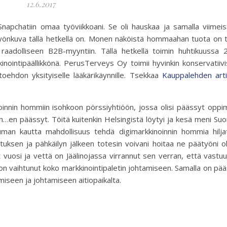
12.6.2017
napchatiin omaa työviikkoani. Se oli hauskaa ja samalla viimei
yönkuva tällä hetkellä on. Monen näköistä hommaahan tuota on t
raadolliseen B2B-myyntiin. Tällä hetkellä toimin huhtikuussa 
kinointipäällikkönä. PerusTerveys Oy toimii hyvinkin konservatiivi
toehdon yksityiselle lääkärikäynnille. Tsekkaa
Kauppalehden arti
noinnin hommiin isohkoon pörssiyhtiöön, jossa olisi päässyt opp
Noh…en päässyt. Töitä kuitenkin Helsingistä löytyi ja kesä meni S
man kautta mahdollisuus tehdä digimarkkinoinnin hommia hiljat
tuksen ja pähkäilyn jälkeen totesin voivani hoitaa ne päätyöni o
nyt vuosi ja vettä on Jäälinojassa virrannut sen verran, että vastu
 on vaihtunut koko markkinointipaletin johtamiseen. Samalla on pä
iseen ja johtamiseen aitiopaikalta.