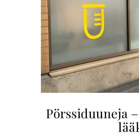
Pörssiduuneja –
lää