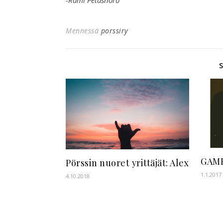
Mennessä
porssiry
GAME
Pörssin nuoret yrittäjät: Alex
1.1.2017
4.10.2018