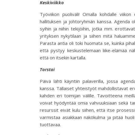
Keskiviikko
Työviikon puoliväli! Omalla kohdalle viikon
hallituksen ja johtoryhmän kanssa. Agenda ol
syihin ja niihin tekijöihin, jotka mm. erottavat
yrityksen nykytilaan ja siihen mitä haluamm
Parasta antia oli toki huomata se, kuinka pihal
että pystyy keskustelemaan liike-elämää nä
että on itsekin kartalla.
Torstai
Päivä lähti käyntiin palaverilla, jossa agen
kanssa. Tällaiset yhteistyöt mahdollistavat e
kahden eri toimijan välille. Tavoitteena meil
voivat hyödyntää omia vahvuuksiaan sekä tar
resurssit eivät kulu siihen, että itse prosess
varmistaa asiakkaan näkökulma ja pitää huoli 
tuottavaa.