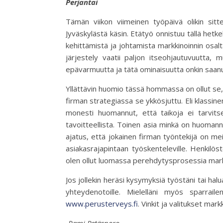
Perjantai
Tämän viikon viimeinen työpäivä olikin sitt
Jyväskylästä käsin. Etätyö onnistuu tällä hetke
kehittämistä ja johtamista markkinoinnin osalt
järjestely vaatii paljon itseohjautuvuutta,
epävarmuutta ja tätä ominaisuutta onkin saanut
Yllättävin huomio tässä hommassa on ollut se
firman strategiassa se ykkösjuttu. Eli klassine
monesti huomannut, että taikoja ei tarvit
tavoitteellista. Toinen asia minkä on huomann
ajatus, että jokainen firman työntekijä on meil
asiakasrajapintaan työskenteleville. Henkilös
olen ollut luomassa perehdytysprosessia markki
Jos jollekin heräsi kysymyksiä työstäni tai halu
yhteydenotoille. Mielelläni myös sparrail
www.perusterveys.fi
. Vinkit ja valitukset mar
-Rami Petäsnoro