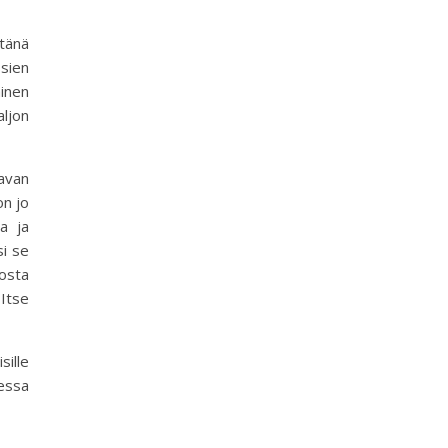
etänä
ssien
ainen
aljon
vavan
on jo
a ja
si se
nosta
 Itse
sille
essa