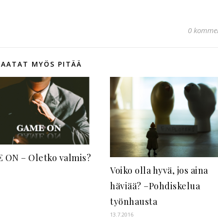
0 kommen
SAATAT MYÖS PITÄÄ
 ON – Oletko valmis?
Voiko olla hyvä, jos aina
häviää? –Pohdiskelua
työnhausta
13.7.2016