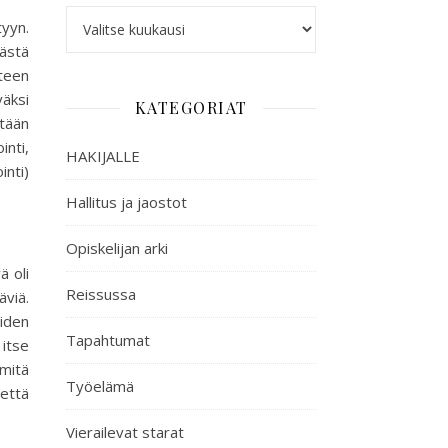
tyyn.
lästä
teen
äksi
KATEGORIAT
itään
nti,
HAKIJALLE
inti)
Hallitus ja jaostot
Opiskelijan arki
ä oli
Reissussa
äviä.
eiden
Tapahtumat
 itse
 mitä
Työelämä
että
Vierailevat starat