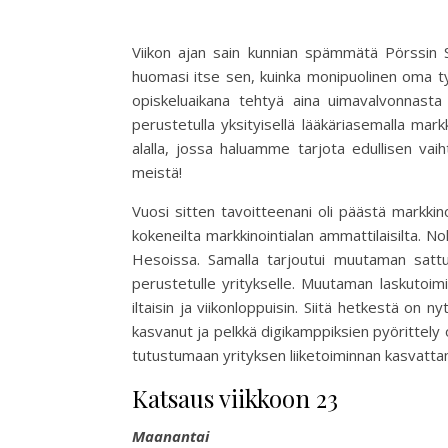
Viikon ajan sain kunnian spämmätä Pörssin S
huomasi itse sen, kuinka monipuolinen oma t
opiskeluaikana tehtyä aina uimavalvonnasta 
perustetulla yksityisellä lääkäriasemalla mark
alalla, jossa haluamme tarjota edullisen vaih
meistä!
Vuosi sitten tavoitteenani oli päästä markki
kokeneilta markkinointialan ammattilaisilta. 
Hesoissa. Samalla tarjoutui muutaman sattu
perustetulle yritykselle. Muutaman laskutoimi
iltaisin ja viikonloppuisin. Siitä hetkestä on 
kasvanut ja pelkkä digikamppiksien pyörittely
tutustumaan yrityksen liiketoiminnan kasvattam
Katsaus viikkoon 23
Maanantai