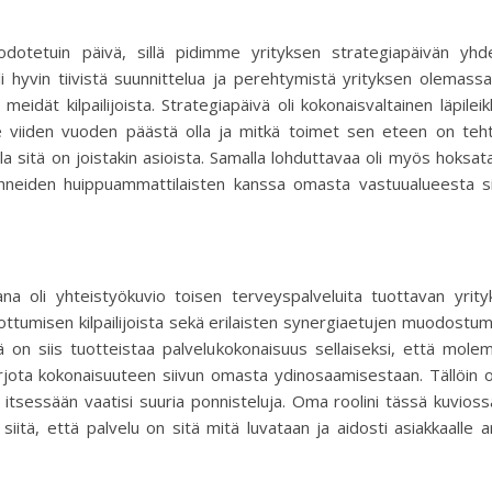
 odotetuin päivä, sillä pidimme yrityksen strategiapäivän yhd
i hyvin tiivistä suunnittelua ja perehtymistä yrityksen olemass
 meidät kilpailijoista. Strategiapäivä oli kokonaisvaltainen läpilei
e viiden vuoden päästä olla ja mitkä toimet sen eteen on teht
la sitä on joistakin asioista. Samalla lohduttavaa oli myös hoksat
hneiden huippuammattilaisten kanssa omasta vastuualueesta si
dana oli yhteistyökuvio toisen terveyspalveluita tuottavan yrit
rottumisen kilpailijoista sekä erilaisten synergiaetujen muodostu
lä on siis tuotteistaa palvelukokonaisuus sellaiseksi, että mol
jota kokonaisuuteen siivun omasta ydinosaamisestaan. Tällöin 
i itsessään vaatisi suuria ponnisteluja. Oma roolini tässä kuvios
siitä, että palvelu on sitä mitä luvataan ja aidosti asiakkaalle 