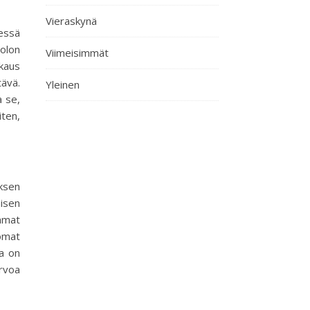
Vieraskynä
essä
aolon
Viimeisimmät
kkaus
ävä.
Yleinen
a se,
ten,
yksen
misen
emmat
omat
sa on
arvoa