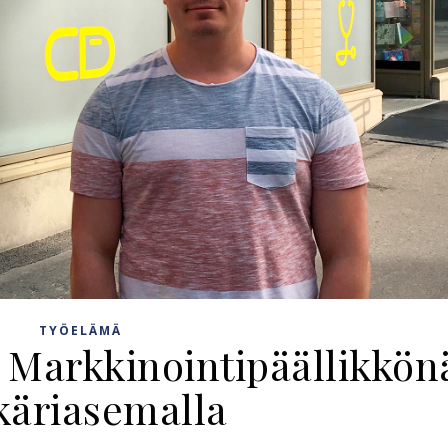
TYÖELÄMÄ
 Markkinointipäällikkön
käriasemalla