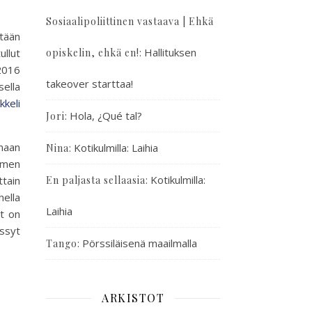
Sosiaalipoliittinen vastaava | Ehkä
stään
:
Hallituksen
ullut
opiskelin, ehkä en!
2016
takeover starttaa!
sella
kkeli
:
Hola, ¿Qué tal?
Jori
imaan
:
Kotikulmilla: Laihia
Nina
uomen
:
Kotikulmilla:
tain
En paljasta sellaasia
hella
Laihia
ut on
ässyt
:
Pörssiläisenä maailmalla
Tango
ARKISTOT