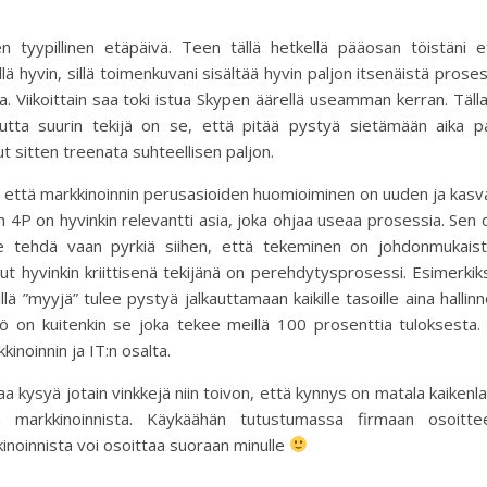
en tyypillinen etäpäivä. Teen tällä hetkellä pääosan töistäni 
llä hyvin, sillä toimenkuvani sisältää hyvin paljon itsenäistä prose
a. Viikoittain saa toki istua Skypen äärellä useamman kerran. Täll
 mutta suurin tekijä on se, että pitää pystyä sietämään aika p
 sitten treenata suhteellisen paljon.
, että markkinoinnin perusasioiden huomioiminen on uuden ja kas
n 4P on hyvinkin relevantti asia, joka ohjaa useaa prosessia. Sen 
se tehdä vaan pyrkiä siihen, että tekeminen on johdonmukaist
ut hyvinkin kriittisenä tekijänä on perehdytysprosessi. Esimerkik
lä ”myyjä” tulee pystyä jalkauttamaan kaikille tasoille aina hallin
tö on kuitenkin se joka tekee meillä 100 prosenttia tuloksesta.
noinnin ja IT:n osalta.
aa kysyä jotain vinkkejä niin toivon, että kynnys on matala kaikenlai
en markkinoinnista. Käykäähän tutustumassa firmaan osoitte
kkinoinnista voi osoittaa suoraan minulle