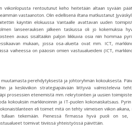
oin viikonlopusta rentoutunut keho heitetään altaan syvään pää
peämmän vastaanoton. Olin edellisenä iltana matkustanut Jyväsky
tettiin käyntiin elokuussa Vantaalle avattavan uuden toimipis
 Kolmen lanseerauksen jälkeen taskussa oli jo kokemuksia hyv
pisteen avaus sisältääkin paljon liikkuvia osia niin hommaa pyr
sikaavan mukaan, jossa osa-alueita ovat mm. ICT, markkinoi
tässä vaiheessa on pääosin omien vastuualueideni (ICT, markkino
esti muutamasta perehdytyksestä ja johtoryhmän kokouksesta. Päiv
ihin ja keskiviikon strategiapäivään liittyviä valmistelevia teht
äpi prosessien etenemistä mm. rekrytointien ja uusien toimipist
da kokouksiin markkinoinnin ja IT-puolen kokonaiskatsaus. Pyrin
konaistilanteen eli toimet mitä on tehty viimeisen viikon aikana,
 tullaan tekemään. Pienessä firmassa hyvä puoli on se, 
tuualueet toimivat tiiviissä yhteistyössä päivittäin.