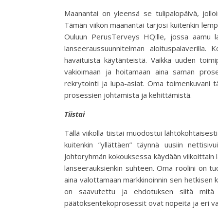
Maanantai on yleensä se tulipalopäivä, joll
Tämän viikon maanantai tarjosi kuitenkin lem
Ouluun PerusTerveys HQ:lle, jossa aamu lai
lanseeraussuunnitelman aloituspalaverilla.
havaituista käytänteistä. Vaikka uuden toimi
vakioimaan ja hoitamaan aina saman proses
rekrytointi ja lupa-asiat. Oma toimenkuvani 
prosessien johtamista ja kehittämistä.
Tiistai
Tällä viikolla tiistai muodostui lähtökohtais
kuitenkin ”yllättäen” täynnä uusiin nettisivu
Johtoryhmän kokouksessa käydään viikoittain l
lanseerauksienkin suhteen. Oma roolini on tuo
aina valottamaan markkinoinnin sen hetkisen ko
on saavutettu ja ehdotuksen siitä mitä
päätöksentekoprosessit ovat nopeita ja eri vas