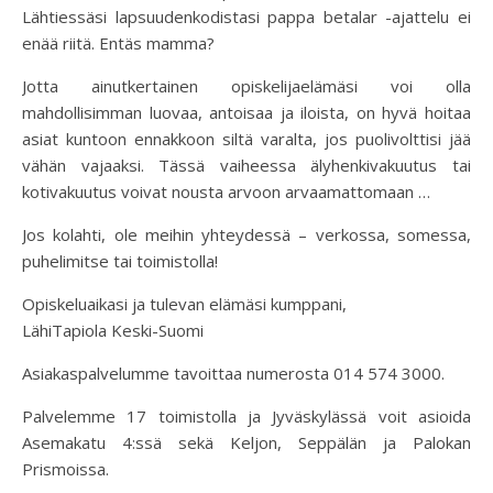
Lähtiessäsi lapsuudenkodistasi pappa betalar -ajattelu ei
enää riitä. Entäs mamma?
Jotta ainutkertainen opiskelijaelämäsi voi olla
mahdollisimman luovaa, antoisaa ja iloista, on hyvä hoitaa
asiat kuntoon ennakkoon siltä varalta, jos puolivolttisi jää
vähän vajaaksi. Tässä vaiheessa älyhenkivakuutus tai
kotivakuutus voivat nousta arvoon arvaamattomaan …
Jos kolahti, ole meihin yhteydessä – verkossa, somessa,
puhelimitse tai toimistolla!
Opiskeluaikasi ja tulevan elämäsi kumppani,
LähiTapiola Keski-Suomi
Asiakaspalvelumme tavoittaa numerosta 014 574 3000.
Palvelemme 17 toimistolla ja Jyväskylässä voit asioida
Asemakatu 4:ssä sekä Keljon, Seppälän ja Palokan
Prismoissa.