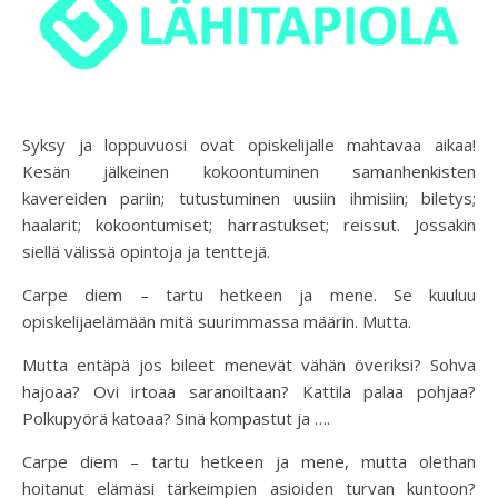
Syksy ja loppuvuosi ovat opiskelijalle mahtavaa aikaa!
Kesän jälkeinen kokoontuminen samanhenkisten
kavereiden pariin; tutustuminen uusiin ihmisiin; biletys;
haalarit; kokoontumiset; harrastukset; reissut. Jossakin
siellä välissä opintoja ja tenttejä.
Carpe diem – tartu hetkeen ja mene. Se kuuluu
opiskelijaelämään mitä suurimmassa määrin. Mutta.
Mutta entäpä jos bileet menevät vähän överiksi? Sohva
hajoaa? Ovi irtoaa saranoiltaan? Kattila palaa pohjaa?
Polkupyörä katoaa? Sinä kompastut ja ….
Carpe diem – tartu hetkeen ja mene, mutta olethan
hoitanut elämäsi tärkeimpien asioiden turvan kuntoon?