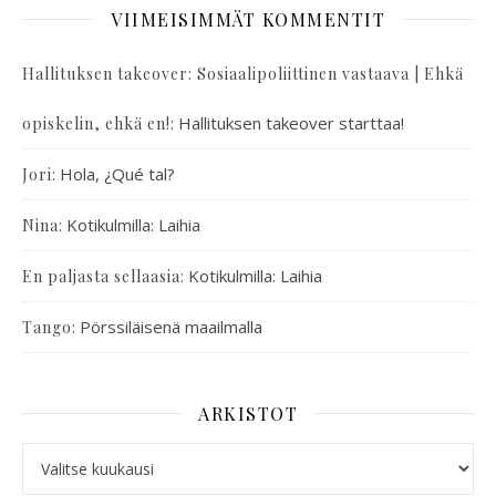
VIIMEISIMMÄT KOMMENTIT
Hallituksen takeover: Sosiaalipoliittinen vastaava | Ehkä
:
Hallituksen takeover starttaa!
opiskelin, ehkä en!
:
Hola, ¿Qué tal?
Jori
:
Kotikulmilla: Laihia
Nina
:
Kotikulmilla: Laihia
En paljasta sellaasia
:
Pörssiläisenä maailmalla
Tango
ARKISTOT