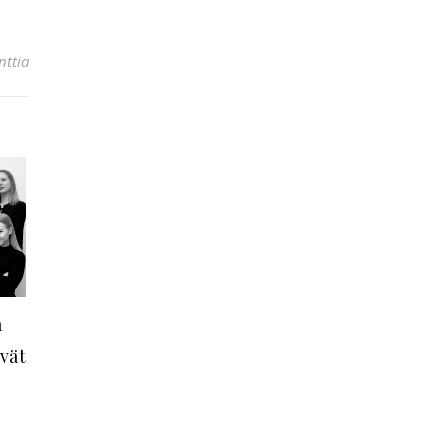
ttia
a
vät