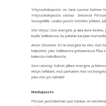
Yrityssuhdejaosto
on tänä vuonna kolmen heng
Yrityssuhdejaosto vastaa Sinisestä Pörssist
Vuosijuhlille. Lisäksi jaosto tottelee
yrkkien
,
Ju
Viivi Varjus:
Oon
energine
ja aika
ilone
ihmine
,
kuulla
Selkkarissa
,
ku
pälätän
karjalan murteella
Anton Sihvonen:
En nii
energine
ku
Viivi,
mut
mu
helpoiten, joko
Selkkarista
(pelaamassa
fifaa
t
kaikesta
mahollisesta
.
Sara Lanning:
Kahvin
jälkee
energine
ja
kiinno
eksyn
Selkkarii
,
mut
parhaiten
mut
voi bonga
t
joku
vitsi
jos
nähää
n
!
Mediajaosto
Pörssin jaostokentän uusi tulokas on viestinn