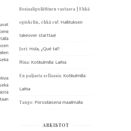
Sosiaalipoliittinen vastaava | Ehkä
:
Hallituksen
opiskelin, ehkä en!
uvat
imii
takeover starttaa!
tällä
ksen
:
Hola, ¿Qué tal?
Jori
alien
sekä
:
Kotikulmilla: Laihia
Nina
:
Kotikulmilla:
En paljasta sellaasia
lisia
 sekä
Laihia
äästä
staan
:
Pörssiläisenä maailmalla
Tango
ARKISTOT