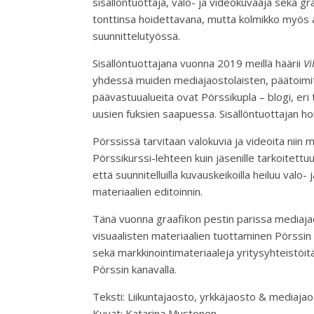
sisällöntuottaja, valo- ja videokuvaaja sekä g
tonttinsa hoidettavana, mutta kolmikko myös a
suunnittelutyössä.
Sisällöntuottajana vuonna 2019 meillä häärii
Vi
yhdessä muiden mediajaostolaisten, päätoimitt
päävastuualueita ovat Pörssikupla – blogi, er
uusien fuksien saapuessa. Sisällöntuottajan h
Pörssissä tarvitaan valokuvia ja videoita niin m
Pörssikurssi-lehteen kuin jäsenille tarkoitet
että suunnitelluilla kuvauskeikoilla heiluu valo-
materiaalien editoinnin.
Tänä vuonna graafikon pestin parissa media
visuaalisten materiaalien tuottaminen Pörssin 
sekä markkinointimateriaaleja yritysyhteistöit
Pörssin kanavalla.
Teksti: Liikuntajaosto, yrkkäjaosto & mediajao
Kuvat: Katarina Mustonen