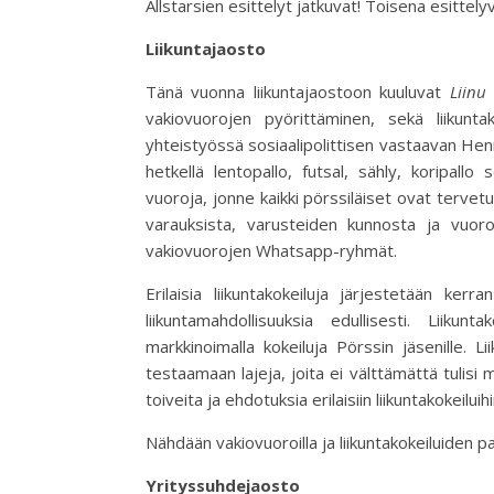
Allstarsien esittelyt jatkuvat! Toisena esittel
Liikuntajaosto
Tänä vuonna liikuntajaostoon kuuluvat
Liinu
vakiovuorojen pyörittäminen, sekä liikuntak
yhteistyössä sosiaalipolittisen vastaavan Hennan
hetkellä lentopallo, futsal, sähly, koripal
vuoroja, jonne kaikki pörssiläiset ovat tervetu
varauksista, varusteiden kunnosta ja vuo
vakiovuorojen Whatsapp-ryhmät.
Erilaisia liikuntakokeiluja järjestetään kerr
liikuntamahdollisuuksia edullisesti. Liikun
markkinoimalla kokeiluja Pörssin jäsenille. L
testaamaan lajeja, joita ei välttämättä tulisi 
toiveita ja ehdotuksia erilaisiin liikuntakokeiluihi
Nähdään vakiovuoroilla ja liikuntakokeiluiden pa
Yrityssuhdejaosto