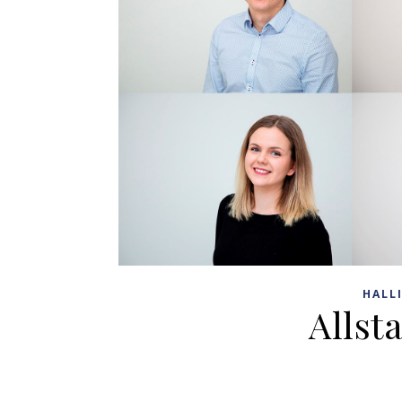
HALL
Allst