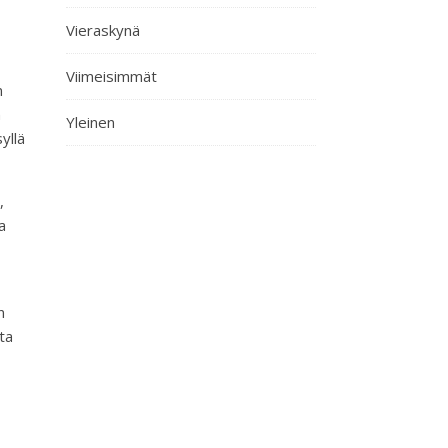
Vieraskynä
Viimeisimmät
n
n
Yleinen
yllä
,
a
n
ta