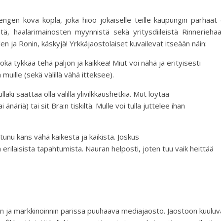
en kova kopla, joka hioo jokaiselle teille kaupungin parhaat di
ä, haalarimainosten myynnistä sekä yritysdiileistä Rinneriehaa
llen
ja Ronin, käskyjä!
Yrkkäjaostolaiset kuvailevat itseään näin
:
 joka tykkää
tehä
paljon ja kaikkea!
Miut
voi
nähä
ja erityisesti
 muille (sekä välillä vähä
itteksee
).
llaki
saattaa olla välillä ylivilkkaushetkiä.
Mut
löytää
ai
änäriä
) tai
sit
Bra:n
tiskiltä.
Mulle
voi tulla juttelee ihan
stunu
kans
vähä kaikesta ja kaikista. Joskus
a erilaisista tapahtumista. Nauran helposti, joten
tuu
vaik
heittää
än ja markkinoinnin parissa puuhaava mediajaosto. Jaostoon kuuluv