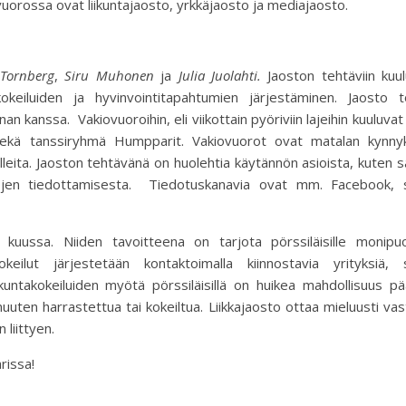
yvuorossa ovat liikuntajaosto, yrkkäjaosto ja mediajaosto.
 Tornberg
,
Siru Muhonen
ja
Julia Juolahti.
Jaoston tehtäviin kuul
okeiluiden ja hyvinvointitapahtumien järjestäminen. Jaosto to
 kanssa. Vakiovuoroihin, eli viikottain pyöriviin lajeihin kuuluvat 
lo sekä tanssiryhmä Humpparit. Vakiovuorot ovat matalan kynny
lleita. Jaoston tehtävänä on huolehtia käytännön asioista, kuten s
rojen tiedottamisesta. Tiedotuskanavia ovat mm. Facebook, 
an kuussa. Niiden tavoitteena on tarjota pörssiläisille monipuo
takokeilut järjestetään kontaktoimalla kiinnostavia yrityksiä,
iikuntakokeiluiden myötä pörssiläisillä on huikea mahdollisuus p
muuten harrastettua tai kokeiltua. Liikkajaosto ottaa mieluusti va
n liittyen.
rissa!