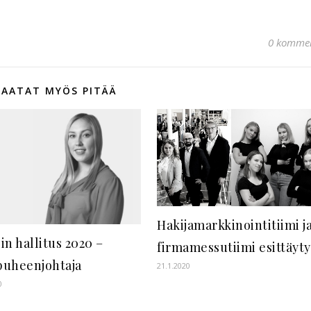
0 kommen
SAATAT MYÖS PITÄÄ
Hakijamarkkinointitiimi j
in hallitus 2020 –
firmamessutiimi esittäyty
puheenjohtaja
21.1.2020
0