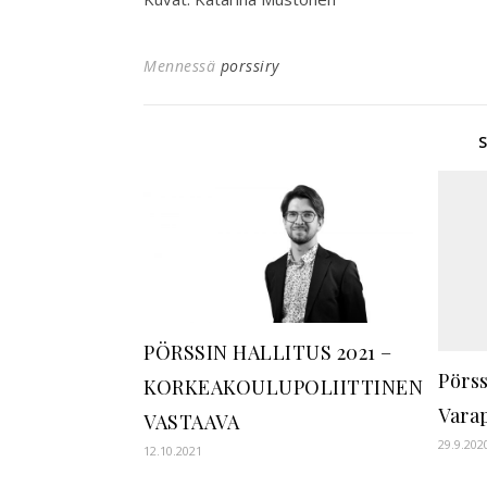
Mennessä
porssiry
PÖRSSIN HALLITUS 2021 –
Pörss
KORKEAKOULUPOLIITTINEN
Vara
VASTAAVA
29.9.202
12.10.2021