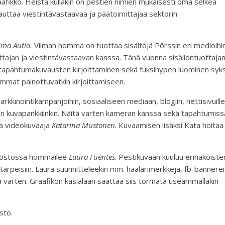
raafikko. Heistä kullakin on pestien nimien mukaisesti oma selkeä
uttaa viestintävastaavaa ja päätoimittajaa sektorin
lma Autio.
Vilman homma on tuottaa sisältöjä Pörssin eri medioihi
ajan ja viestintävastaavan kanssa. Tänä vuonna sisällöntuottaja
i tapahtumakuvausten kirjoittaminen sekä fuksihypen luominen syks
ommat painottuvatkin kirjoittamiseen.
arkkinointikampanjoihin, sosiaaliseen mediaan, blogiin, nettisivuille
tuun kuvapankkiinkin. Näitä varten kameran kanssa sekä tapahtumiss
 ja videokuvaaja
Katarina Mustonen
. Kuvaamisen lisäksi Kata hoitaa
jaostossa hommailee
Laura Fuentes
. Pestikuvaan kuuluu erinäköiste
tarpeisiin. Laura suunnitteleekin mm. haalarimerkkejä, fb-bannerei
ä varten. Graafikon käsialaan saattaa siis törmätä useammallakin
sto.