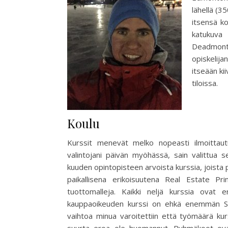
lähellä (3
itsensä ko
katukuva 
Deadmonto
opiskelija
itseään ki
tiloissa.
Koulu
Kurssit menevät melko nopeasti ilmoittaut
valintojani päivän myöhässä, sain valittua se
kuuden opintopisteen arvoista kurssia, joista 
paikallisena erikoisuutena Real Estate Prin
tuottomalleja. Kaikki neljä kurssia ovat e
kauppaoikeuden kurssi on ehkä enemmän Suit
vaihtoa minua varoitettiin että työmäärä ku
suurta eroa ole huomannut. Ryhmäkoot ovat 