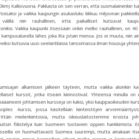
50km) Kalliovuoria. Pakkasta on sen verran, että suomalainenkin t
toisaksi ja vaikka kaupungin asukasluku liikkuu miljoonan paikkeill
välillä niin rauhallinen, että paikalliset kutsuvat kaupu
niksi. Vaikka kaupunki itsessään onkin melko rauhallinen, on 4
n kampusalueella lähes joka ilta jotain menoa. Jos ei muuta, niin ai
iveiksi kutsuvia uusi-seelantilaisia tanssimassa ilman housuja yhtei
umisajan alkamisen jälkeen täyteen, mutta vaikka aloinkin ka
llaiset kurssit, jotka itseäni kiinnostivat. Yhteensä minulla on 
pääaineeni johtamisen kursseja on kaksi, yksi kauppaoikeuden kurs
ciples -kurssi, jossa käsitellään kiinteistöjen arvonmäärityst
rittäin mielenkiintoisia, mutta oikeuslaitostemme eroista joh
sin fiilistelyä kuin Suomeen tuotavien oppien hankkimista. E
rsseilla on huomattavasti Suomea suurempi, mutta ainakaan its
ainakin minun luennoillani olleet melko pienet ja keskustelu