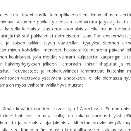
 esittelin itseni uusille kämppäkavereilleni ilman rihman kier
mimaan. Aikamme pähkäiltyä vesikin alkoi virrata ja yksi jätkistä 
si katsella karvaista alastonta suomalaista, eikä minun turvaut
taisi jättää sitä pakkaamista viimeiseen iltaan. Pari ensimmäistä
a ja toisen takkini täytin vaatteillani tyynyksi. Suomen arme
akaan minun kohdallani menneet hukkaan! Kolmantena päivänä pi
en koulubussi, jolla meidät vaihtarit kuljetettiin kaupungin laita
en häkämyrkytyksen jälkeen Kampradin ”Inkun” lihapullat ja mu
silta. Petivaatteet ja ruokailuvälineet lämmittivät kuitenkin m
aihtoaan viettävää ystävääni lainatakseni, ei ole olemassa hyv
ämä on myös vaihtarin välillä hyvä muistaa!
 tämän kevätlukukauden University of Albertassa, Edmontoniss
oituksestani voisi muuta luulla, on takana varmasti yksi elä
simmista ja parhaista ajanjaksoista. Albertan provinssin pääkau
sijaitsee Kanadan länsiosassa ja paikallisessa mittakaavassa m