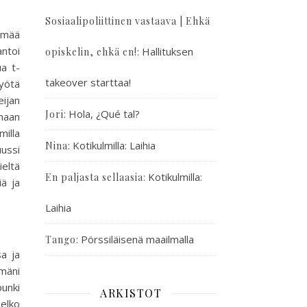
Sosiaalipoliittinen vastaava | Ehkä
tämää
antoi
:
Hallituksen
opiskelin, ehkä en!
ua t-
takeover starttaa!
 yötä
ijan
:
Hola, ¿Qué tal?
Jori
haan
milla
:
Kotikulmilla: Laihia
Nina
ussi
ieltä
:
Kotikulmilla:
En paljasta sellaasia
iä ja
Laihia
:
Pörssiläisenä maailmalla
Tango
a ja
mäni
punki
ARKISTOT
elko