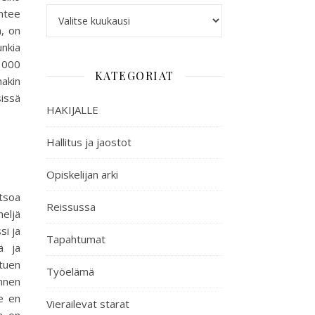
untee
a, on
nkia
0 000
KATEGORIAT
nakin
sissä
HAKIJALLE
Hallitus ja jaostot
Opiskelijan arki
tsoa
Reissussa
neljä
si ja
Tapahtumat
ä ja
tuen
Työelämä
nnen
e en
Vierailevat starat
a on