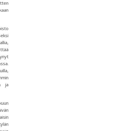
itten
kaan
pisto
seksi
lia,
yttää
äynyt
ssa.
illa,
ammin
a ja
ikuun
äivän
isin
kylän
suus