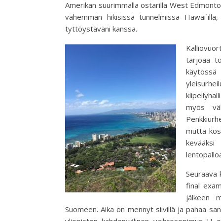
Amerikan suurimmalla ostarilla West Edmonton 
vähemmän hikisissä tunnelmissa Hawai´illa,
tyttöystäväni kanssa.
Kalliovuor
tarjoaa to
käytössä
yleisurhei
kiipeilyhal
myös väli
Penkkiurhe
mutta kosk
kevääksi
lentopallo
Seuraava 
final exam
jälkeen m
Suomeen. Aika on mennyt siivillä ja pahaa san
yliopiston kahdenvälinen vaihtosopimus U o