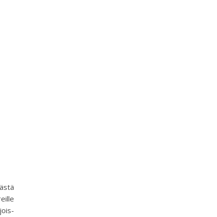
mästä
ille
jois-