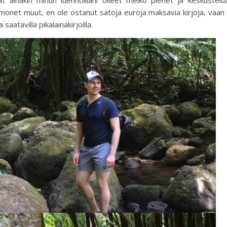
monet muut, en ole ostanut satoja euroja maksavia kirjoja, vaan
saatavilla pikalainakirjoilla.