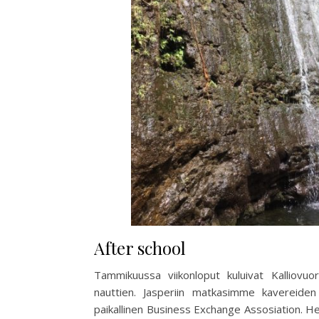
After school
Tammikuussa viikonloput kuluivat Kalliovuori
nauttien. Jasperiin matkasimme kavereiden k
paikallinen Business Exchange Assosiation. H