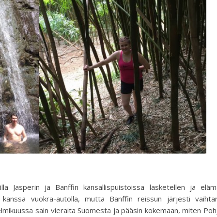
lla Jasperin ja Banffin kansallispuistoissa lasketellen ja elä
anssa vuokra-autolla, mutta Banffin reissun järjesti vaihtare
elmikuussa sain vieraita Suomesta ja pääsin kokemaan, miten Poh