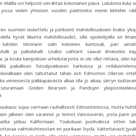
Malilla voi helposti vierähtää kokonainen päivä. Lukuloma kului s
 jossa viiden yhteisen vuoden päätteeksi menin kihloihin rak
ten suomien laskettelu ja patikointi mahdollisuuksien lisäksi ylio
della hyvät liikunta mahdollisuudet, sillä opiskelijoilla on ilmai
 kahden Monnarin salin kokoinen kuntosali, pari uimahal
luhalli ja palloiluhalli. Lisäksi vaihtarit saavat ilmaiseksi kä
lia. Ja koska kampuksen urheilutarjonta ei ole ollut riittävä, olen k
llä paikallisen futsaljoukkueen harkoissa ja retkiluistelema
ilunälkääni olen taltuttanut tähän asti Edmonton Oilersin ottelu
a viimeisestä palkkapäivästä alkaa olla jo aikaa, siirryn luultav
 seuramaan Golden Bearsien ja Pandojen yliopistokiekko
a.
kuukausi sujuu varmaan rauhallisesti Edmontonisssa, mutta huht
ien jälkeen olen varannut jo lennot Vancouveriin, josta parin p
atka jatkuu Kaliforniaan. Toukokuun puolivälissä sitten taka
ottavaa vaihtokohteestani en juurikaan löydä. Valitettavasti Jyvä
f A:n kanssa ei taida olla enää voimassa, mutta jos mahdolli