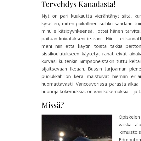
Tervehdys Kanadasta!
Nyt on pari kuukautta vierähtänyt siitä, kun
kysellen, miten paikallinen suihku saadaan toi
minulle käsipyyhkeensä, jottei hänen tarvitsi
paitaan kuivatakseni itseäni. Niin – ei kannat
meni niin että käytin toista takkia peitton
sissikoulutukseen käytetyt rahat eivät ain
kurvasi kuitenkin Simpsoneistakin tuttu keltain
sijaitsevaan Ikeaan. Bussin tarjoaman pien
puolukkahillon kera maistuivat hieman erilai
huomattavasti. Vancouverissa parasta aikaa v
huonoja kokemuksia, on vain kokemuksia – ja t
Missä?
Opiskelen
vaikka al
ikimuistoi
Edmonton 