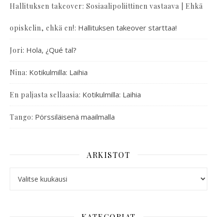
Hallituksen takeover: Sosiaalipoliittinen vastaava | Ehkä
:
Hallituksen takeover starttaa!
opiskelin, ehkä en!
:
Hola, ¿Qué tal?
Jori
:
Kotikulmilla: Laihia
Nina
:
Kotikulmilla: Laihia
En paljasta sellaasia
:
Pörssiläisenä maailmalla
Tango
ARKISTOT
KATEGORIAT