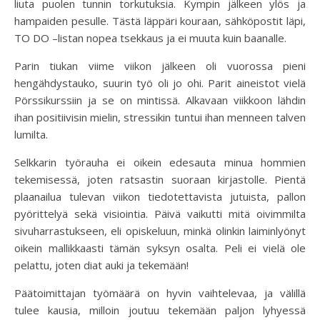
liuta puolen tunnin torkutuksia. Kympin jälkeen ylös ja
hampaiden pesulle. Tästä läppäri kouraan, sähköpostit läpi,
TO DO –listan nopea tsekkaus ja ei muuta kuin baanalle.
Parin tiukan viime viikon jälkeen oli vuorossa pieni
hengähdystauko, suurin työ oli jo ohi. Parit aineistot vielä
Pörssikurssiin ja se on mintissä. Alkavaan viikkoon lähdin
ihan positiivisin mielin, stressikin tuntui ihan menneen talven
lumilta.
Selkkarin työrauha ei oikein edesauta minua hommien
tekemisessä, joten ratsastin suoraan kirjastolle. Pientä
plaanailua tulevan viikon tiedotettavista jutuista, pallon
pyörittelyä sekä visiointia. Päivä vaikutti mitä oivimmilta
sivuharrastukseen, eli opiskeluun, minkä olinkin laiminlyönyt
oikein mallikkaasti tämän syksyn osalta. Peli ei vielä ole
pelattu, joten diat auki ja tekemään!
Päätoimittajan työmäärä on hyvin vaihtelevaa, ja välillä
tulee kausia, milloin joutuu tekemään paljon lyhyessä