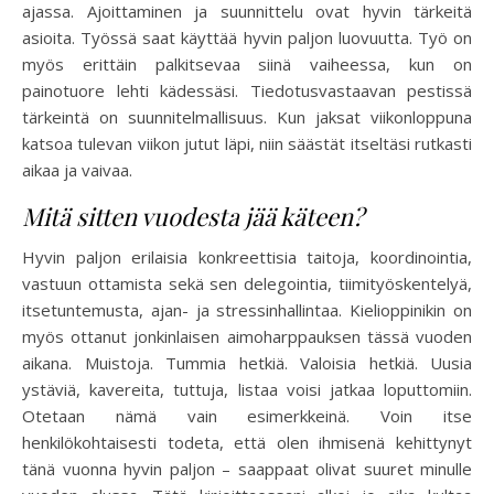
ajassa. Ajoittaminen ja suunnittelu ovat hyvin tärkeitä
asioita. Työssä saat käyttää hyvin paljon luovuutta. Työ on
myös erittäin palkitsevaa siinä vaiheessa, kun on
painotuore lehti kädessäsi. Tiedotusvastaavan pestissä
tärkeintä on suunnitelmallisuus. Kun jaksat viikonloppuna
katsoa tulevan viikon jutut läpi, niin säästät itseltäsi rutkasti
aikaa ja vaivaa.
Mitä sitten vuodesta jää käteen?
Hyvin paljon erilaisia konkreettisia taitoja, koordinointia,
vastuun ottamista sekä sen delegointia, tiimityöskentelyä,
itsetuntemusta, ajan- ja stressinhallintaa. Kielioppinikin on
myös ottanut jonkinlaisen aimoharppauksen tässä vuoden
aikana. Muistoja. Tummia hetkiä. Valoisia hetkiä. Uusia
ystäviä, kavereita, tuttuja, listaa voisi jatkaa loputtomiin.
Otetaan nämä vain esimerkkeinä. Voin itse
henkilökohtaisesti todeta, että olen ihmisenä kehittynyt
tänä vuonna hyvin paljon – saappaat olivat suuret minulle