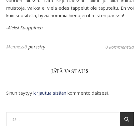
vuoden alussa. Tätä kirjoittaessani alkoi jo aika kultaa
muistoja, vaikka ei vielä edes tappelut ole taputeltu. En voi
kuin suositella, hyviä hommia hienojen ihmisten parissa!
-Aleksi Kauppinen
Mennessä
porssiry
0 kommenttia
JÄTÄ VASTAUS
Sinun täytyy
kirjautua sisään
kommentoidaksesi.