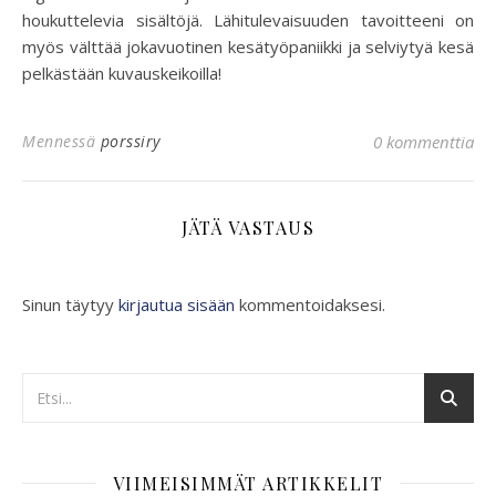
houkuttelevia sisältöjä. Lähitulevaisuuden tavoitteeni on
myös välttää jokavuotinen kesätyöpaniikki ja selviytyä kesä
pelkästään kuvauskeikoilla!
Mennessä
porssiry
0 kommenttia
JÄTÄ VASTAUS
Sinun täytyy
kirjautua sisään
kommentoidaksesi.
VIIMEISIMMÄT ARTIKKELIT