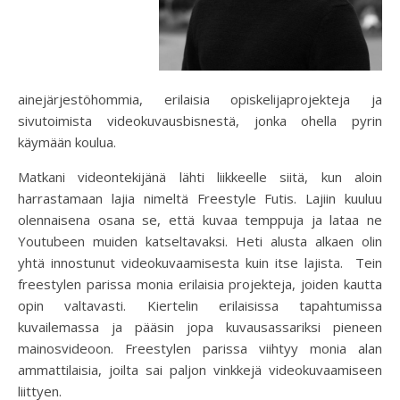
ainejärjestöhommia, erilaisia opiskelijaprojekteja ja
sivutoimista videokuvausbisnestä, jonka ohella pyrin
käymään koulua.
Matkani videontekijänä lähti liikkeelle siitä, kun aloin
harrastamaan lajia nimeltä Freestyle Futis. Lajiin kuuluu
olennaisena osana se, että kuvaa temppuja ja lataa ne
Youtubeen muiden katseltavaksi. Heti alusta alkaen olin
yhtä innostunut videokuvaamisesta kuin itse lajista. Tein
freestylen parissa monia erilaisia projekteja, joiden kautta
opin valtavasti. Kiertelin erilaisissa tapahtumissa
kuvailemassa ja pääsin jopa kuvausassariksi pieneen
mainosvideoon. Freestylen parissa viihtyy monia alan
ammattilaisia, joilta sai paljon vinkkejä videokuvaamiseen
liittyen.