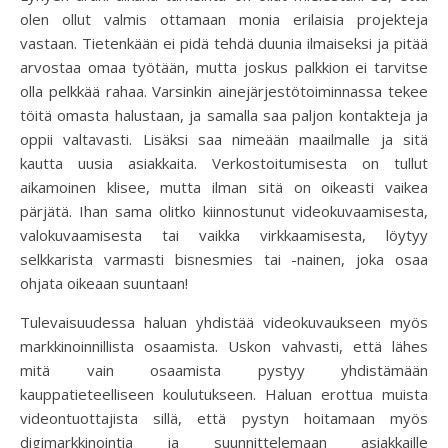
olen ollut valmis ottamaan monia erilaisia projekteja
vastaan. Tietenkään ei pidä tehdä duunia ilmaiseksi ja pitää
arvostaa omaa työtään, mutta joskus palkkion ei tarvitse
olla pelkkää rahaa. Varsinkin ainejärjestötoiminnassa tekee
töitä omasta halustaan, ja samalla saa paljon kontakteja ja
oppii valtavasti. Lisäksi saa nimeään maailmalle ja sitä
kautta uusia asiakkaita. Verkostoitumisesta on tullut
aikamoinen klisee, mutta ilman sitä on oikeasti vaikea
pärjätä. Ihan sama olitko kiinnostunut videokuvaamisesta,
valokuvaamisesta tai vaikka virkkaamisesta, löytyy
selkkarista varmasti bisnesmies tai -nainen, joka osaa
ohjata oikeaan suuntaan!
Tulevaisuudessa haluan yhdistää videokuvaukseen myös
markkinoinnillista osaamista. Uskon vahvasti, että lähes
mitä vain osaamista pystyy yhdistämään
kauppatieteelliseen koulutukseen. Haluan erottua muista
videontuottajista sillä, että pystyn hoitamaan myös
digimarkkinointia ja suunnittelemaan asiakkaille