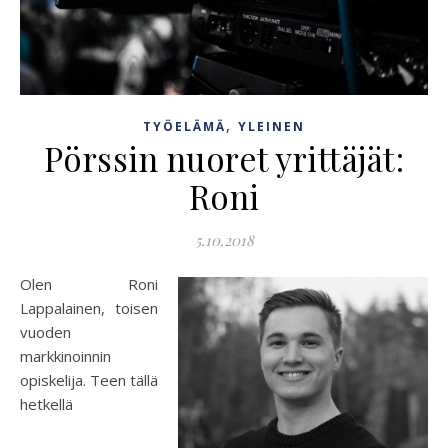
,
TYÖELÄMÄ
YLEINEN
Pörssin nuoret yrittäjät:
Roni
5.10.2018
Olen Roni
Lappalainen, toisen
vuoden
markkinoinnin
opiskelija. Teen tällä
hetkellä