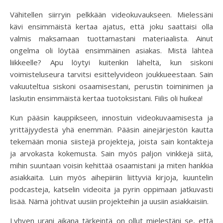
Vähitellen siirryin pelkkään videokuvaukseen. Mielessäni
kävi ensimmäistä kertaa ajatus, että joku saattaisi olla
valmis maksamaan tuottamastani materiaalista. Ainut
ongelma oli löytää ensimmäinen asiakas. Mistä lähteä
liikkeelle? Apu löytyi kuitenkin läheltä, kun siskoni
voimisteluseura tarvitsi esittelyvideon joukkueestaan. Sain
vakuuteltua siskoni osaamisestani, perustin toiminimen ja
laskutin ensimmäistä kertaa tuotoksistani. Fiilis oli huikea!
Kun pääsin kauppikseen, innostuin videokuvaamisesta ja
yrittäjyydestä yhä enemmän. Pääsin ainejärjestön kautta
tekemään monia siistejä projekteja, joista sain kontakteja
ja arvokasta kokemusta. Sain myös paljon vinkkejä siitä,
mihin suuntaan voisin kehittää osaamistani ja miten hankkia
asiakkaita. Luin myös aihepiiriin liittyviä kirjoja, kuuntelin
podcasteja, katselin videoita ja pyrin oppimaan jatkuvasti
lisää. Nämä johtivat uusiin projekteihin ja uusiin asiakkaisiin.
Lyhyen urani aikana tärkeintä on ollut mielestäni se, että