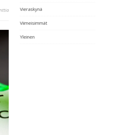
Vieraskynä
ttia
Viimeisimmät
Yleinen