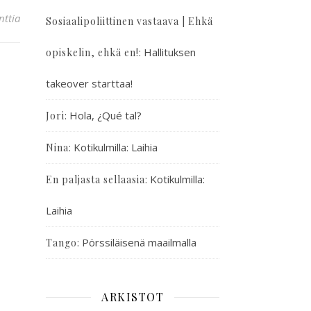
ttia
Sosiaalipoliittinen vastaava | Ehkä
:
Hallituksen
opiskelin, ehkä en!
takeover starttaa!
:
Hola, ¿Qué tal?
Jori
:
Kotikulmilla: Laihia
Nina
:
Kotikulmilla:
En paljasta sellaasia
Laihia
:
Pörssiläisenä maailmalla
Tango
ARKISTOT