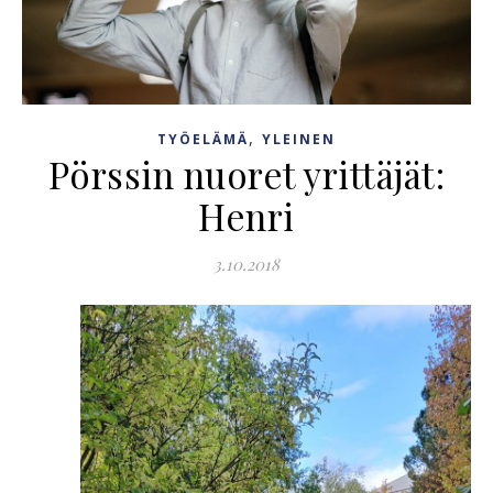
,
TYÖELÄMÄ
YLEINEN
Pörssin nuoret yrittäjät:
Henri
3.10.2018