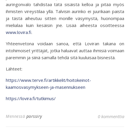
auringonvalo tahdistaa tätä sisäistä kelloa ja pitää myös
ihmisten vireystilaa yllä. Talvisin aurinko ei juurikaan paista
ja tästä aiheutuu sitten monille väsymystä, huonompaa
mielialaa kuin kesäisin jne. Lisää aiheesta osoitteessa
www.lovira.fi
.
Yhteenvetona voidaan sanoa, että Loviran takana on
intohimoiset yrittäjät, jotka haluavat auttaa ihmisiä voimaan
paremmin ja siinä samalla tehdä sitä kuuluisaa bisnestä.
Lähteet:
https://www.terve.fi/artikkelit/hoitokeinot-
kaamosvasymykseen-ja-masennukseen
https://lovira.fi/tutkimus/
Mennessä
porssiry
0 kommenttia