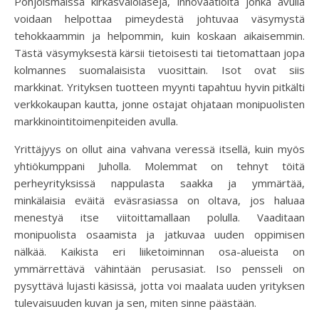
Pohjoismaissa kirkasvalolaseja, innovaatioita jonka avulla
voidaan helpottaa pimeydestä johtuvaa väsymystä
tehokkaammin ja helpommin, kuin koskaan aikaisemmin.
Tästä väsymyksestä kärsii tietoisesti tai tietomattaan jopa
kolmannes suomalaisista vuosittain. Isot ovat siis
markkinat. Yrityksen tuotteen myynti tapahtuu hyvin pitkälti
verkkokaupan kautta, jonne ostajat ohjataan monipuolisten
markkinointitoimenpiteiden avulla.
Yrittäjyys on ollut aina vahvana veressä itsellä, kuin myös
yhtiökumppani Juholla. Molemmat on tehnyt töitä
perheyrityksissä nappulasta saakka ja ymmärtää,
minkälaisia eväitä eväsrasiassa on oltava, jos haluaa
menestyä itse viitoittamallaan polulla. Vaaditaan
monipuolista osaamista ja jatkuvaa uuden oppimisen
nälkää. Kaikista eri liiketoiminnan osa-alueista on
ymmärrettävä vähintään perusasiat. Iso pensseli on
pysyttävä lujasti käsissä, jotta voi maalata uuden yrityksen
tulevaisuuden kuvan ja sen, miten sinne päästään.