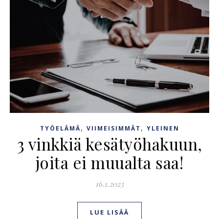
,
,
TYÖELÄMÄ
VIIMEISIMMÄT
YLEINEN
3 vinkkiä kesätyöhakuun,
joita ei muualta saa!
16.1.2023
LUE LISÄÄ