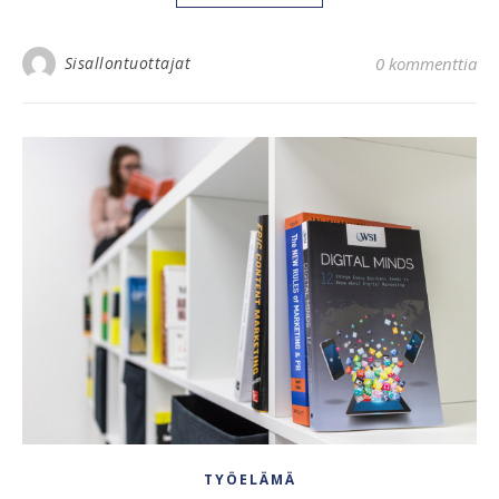
Sisallontuottajat
0 kommenttia
TYÖELÄMÄ