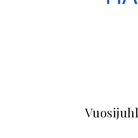
Vuosijuh