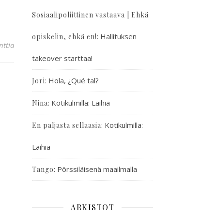
Sosiaalipoliittinen vastaava | Ehkä
:
Hallituksen
opiskelin, ehkä en!
ttia
takeover starttaa!
:
Hola, ¿Qué tal?
Jori
:
Kotikulmilla: Laihia
Nina
:
Kotikulmilla:
En paljasta sellaasia
Laihia
:
Pörssiläisenä maailmalla
Tango
ARKISTOT