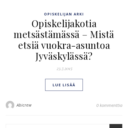
OPISKELIJAN ARKI
Opiskelijakotia
metsästämässä – Mistä
etsiä vuokra-asuntoa
Jyväskylässä?
23.7.2015
LUE LISÄÄ
Abicrew
0 kommenttia