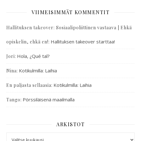
VIIMEISIMMÄT KOMMENTIT
Hallituksen takeover: Sosiaalipoliittinen vastaava | Ehkä
:
Hallituksen takeover starttaa!
opiskelin, ehkä en!
:
Hola, ¿Qué tal?
Jori
:
Kotikulmilla: Laihia
Nina
:
Kotikulmilla: Laihia
En paljasta sellaasia
:
Pörssiläisenä maailmalla
Tango
ARKISTOT