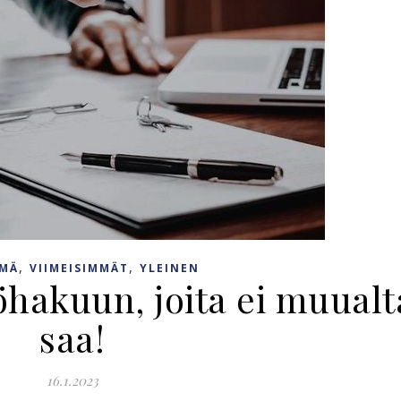
,
,
ÄMÄ
VIIMEISIMMÄT
YLEINEN
öhakuun, joita ei muualt
saa!
16.1.2023