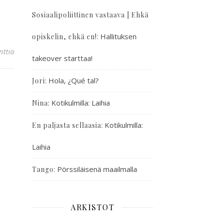
Sosiaalipoliittinen vastaava | Ehkä
:
Hallituksen
opiskelin, ehkä en!
ttia
takeover starttaa!
:
Hola, ¿Qué tal?
Jori
:
Kotikulmilla: Laihia
Nina
:
Kotikulmilla:
En paljasta sellaasia
Laihia
:
Pörssiläisenä maailmalla
Tango
ARKISTOT