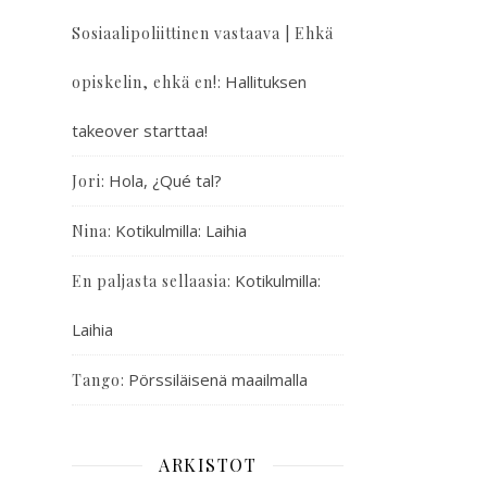
Sosiaalipoliittinen vastaava | Ehkä
:
Hallituksen
opiskelin, ehkä en!
takeover starttaa!
:
Hola, ¿Qué tal?
Jori
:
Kotikulmilla: Laihia
Nina
:
Kotikulmilla:
En paljasta sellaasia
Laihia
:
Pörssiläisenä maailmalla
Tango
ARKISTOT