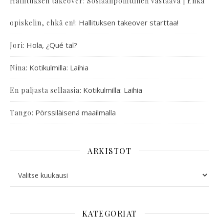
Hallituksen takeover: Sosiaalipoliittinen vastaava | Ehkä
:
Hallituksen takeover starttaa!
opiskelin, ehkä en!
:
Hola, ¿Qué tal?
Jori
:
Kotikulmilla: Laihia
Nina
:
Kotikulmilla: Laihia
En paljasta sellaasia
:
Pörssiläisenä maailmalla
Tango
ARKISTOT
KATEGORIAT