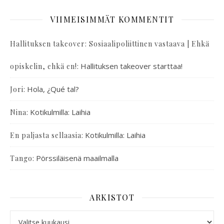
VIIMEISIMMÄT KOMMENTIT
Hallituksen takeover: Sosiaalipoliittinen vastaava | Ehkä
:
Hallituksen takeover starttaa!
opiskelin, ehkä en!
:
Hola, ¿Qué tal?
Jori
:
Kotikulmilla: Laihia
Nina
:
Kotikulmilla: Laihia
En paljasta sellaasia
:
Pörssiläisenä maailmalla
Tango
ARKISTOT