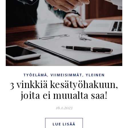
,
,
TYÖELÄMÄ
VIIMEISIMMÄT
YLEINEN
3 vinkkiä kesätyöhakuun,
joita ei muualta saa!
16.1.2023
LUE LISÄÄ