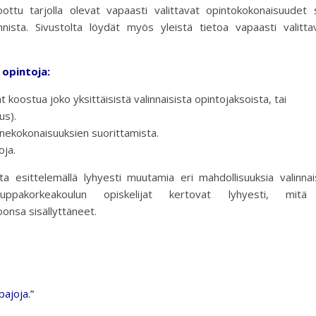
ottu tarjolla olevat vapaasti valittavat opintokokonaisuudet 
ista. Sivustolta löydät myös yleistä tietoa vapaasti valittav
 opintoja:
 koostua joko yksittäisistä valinnaisista opintojaksoista, tai
us).
ainekokonaisuuksien suorittamista.
oja.
 esittelemällä lyhyesti muutamia eri mahdollisuuksia valinnai
uppakorkeakoulun opiskelijat kertovat lyhyesti, mitä
onsa sisällyttäneet.
pajoja.”