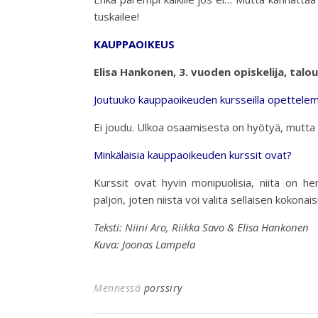
tuskailee!
KAUPPAOIKEUS
Elisa Hankonen, 3. vuoden opiskelija, talo
Joutuuko kauppaoikeuden kursseilla opettelem
Ei joudu. Ulkoa osaamisesta on hyötyä, mutta 
Minkälaisia kauppaoikeuden kurssit ovat?
Kurssit ovat hyvin monipuolisia, niitä on h
paljon, joten niistä voi valita sellaisen kokona
Teksti: Niini Aro, Riikka Savo & Elisa Hankonen
Kuva: Joonas Lampela
Mennessä
porssiry