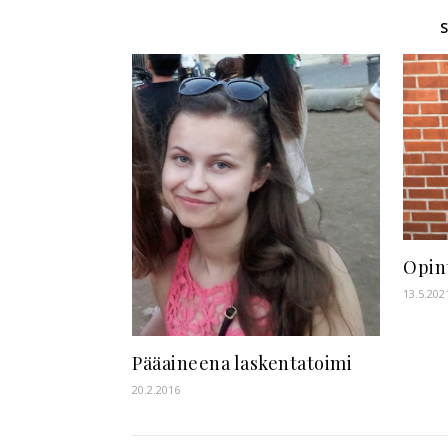
Opin
13.5.202
Pääaineena laskentatoimi
20.2.2016