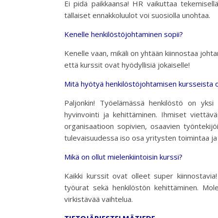
Ei pidä paikkaansa! HR vaikuttaa tekemisellä
tällaiset ennakkoluulot voi suosiolla unohtaa.
Kenelle henkilöstöjohtaminen sopii?
Kenelle vaan, mikäli on yhtään kiinnostaa johta
että kurssit ovat hyödyllisiä jokaiselle!
Mitä hyötyä henkilöstöjohtamisen kursseista
Paljonkin! Työelämässä henkilöstö on yksi
hyvinvointi ja kehittäminen. Ihmiset viettäv
organisaatioon sopivien, osaavien työntekij
tulevaisuudessa iso osa yritysten toimintaa ja 
Mikä on ollut mielenkiintoisin kurssi?
Kaikki kurssit ovat olleet super kiinnostavia
työurat sekä henkilöstön kehittäminen. Mole
virkistävää vaihtelua.