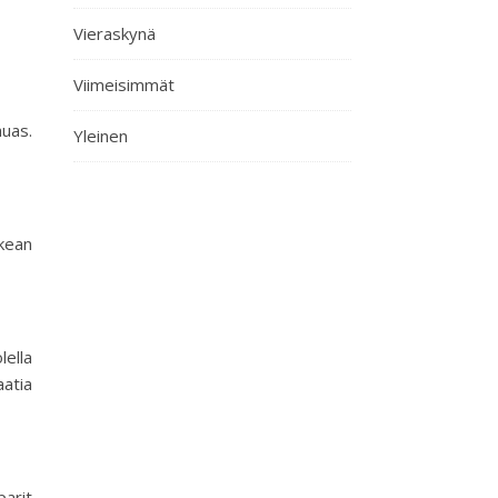
Vieraskynä
Viimeisimmät
auas.
Yleinen
kean
lella
aatia
parit