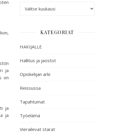
joten
KATEGORIAT
skon,
HAKIJALLE
Hallitus ja jaostot
stön
ri ja
Opiskelijan arki
s on
Reissussa
Tapahtumat
ti ja
aa ja
Työelämä
Vierailevat starat