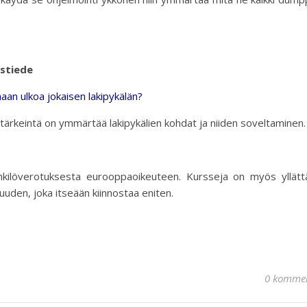
ustiede
aan ulkoa jokaisen lakipykälän?
tärkeintä on ymmärtää lakipykälien kohdat ja niiden soveltaminen
enkilöverotuksesta eurooppaoikeuteen. Kursseja on myös yllätt
isuuden, joka itseään kiinnostaa eniten.
0 kommen