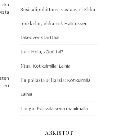
sekä
Sosiaalipoliittinen vastaava | Ehkä
ista
:
Hallituksen
opiskelin, ehkä en!
takeover starttaa!
:
Hola, ¿Qué tal?
Jori
:
Kotikulmilla: Laihia
Nina
sten
:
Kotikulmilla:
En paljasta sellaasia
 eri
Laihia
:
Pörssiläisenä maailmalla
Tango
ARKISTOT