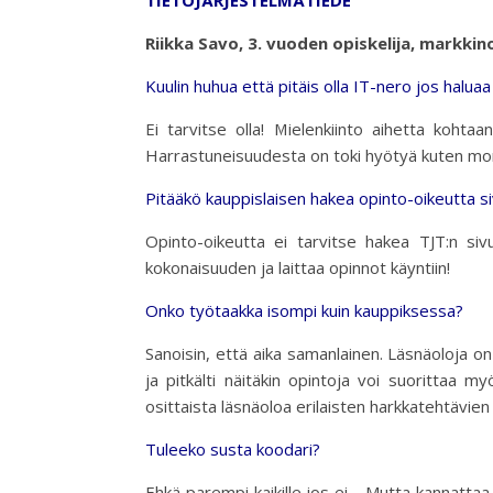
TIETOJÄRJESTELMÄTIEDE
Riikka Savo, 3. vuoden opiskelija, markkino
Kuulin huhua että pitäis olla IT-nero jos halua
Ei tarvitse olla! Mielenkiinto aihetta kohtaa
Harrastuneisuudesta on toki hyötyä kuten m
Pitääkö kauppislaisen hakea opinto-oikeutta s
Opinto-oikeutta ei tarvitse hakea TJT:n siv
kokonaisuuden ja laittaa opinnot käyntiin!
Onko työtaakka isompi kuin kauppiksessa?
Sanoisin, että aika samanlainen. Läsnäoloja on 
ja pitkälti näitäkin opintoja voi suorittaa my
osittaista läsnäoloa erilaisten harkkatehtävie
Tuleeko susta koodari?
Ehkä parempi kaikille jos ei… Mutta kannattaa