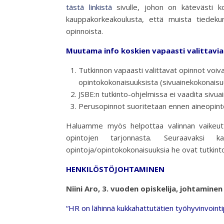
tästä linkistä
sivulle, johon on kätevästi ko
kauppakorkeakoulusta, että muista tiedekunn
opinnoista.
Muutama info koskien vapaasti valittavia
Tutkinnon vapaasti valittavat opinnot voivat
opintokokonaisuuksista (sivuainekokonaisu
JSBE:n tutkinto-ohjelmissa ei vaadita sivu
Perusopinnot suoritetaan ennen aineopint
Haluamme myös helpottaa valinnan vaikeutta
opintojen tarjonnasta. Seuraavaksi ka
opintoja/opintokokonaisuuksia he ovat tutkinto
HENKILÖSTÖJOHTAMINEN
Niini Aro, 3. vuoden opiskelija, johtaminen
“HR on lähinnä kukkahattutätien työhyvinvointi