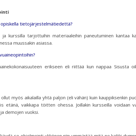
inti
a opiskella tietojärjestelmätiedettä?
n ja kurssilla tarjottuihin materiaaleihin paneutuminen kantaa k
onessa muussakin asiassa.
ivuaineopintoihin?
uainekokonaisuuteen erikseen eli riittää kun nappaa Sisusta oi
ollut myös aikalailla yhtä paljon (eli vähän) kuin kauppiksenkin puo
ös etänä, vaikkapa töitten ohessa. Joillakin kursseilla voidaan v
n ja demojen vuoksi.
 käydä se ohjelmointi ykkönen niin ymmärtää mitä ne kaikki dump