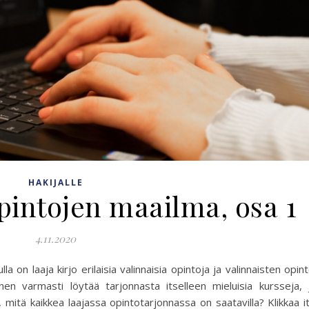
HAKIJALLE
pintojen maailma, osa 1
4.11.2020
a on laaja kirjo erilaisia valinnaisia opintoja ja valinnaisten opin
ainen varmasti löytää tarjonnasta itselleen mieluisia kursseja, j
 mitä kaikkea laajassa opintotarjonnassa on saatavilla? Klikkaa i