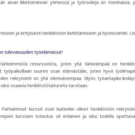
än aivan liiketoiminnan ytimessä ja työrooleja on moninaisia, 
miseen ja erityisesti henkilöstön kehittämiseen ja hyvinvointiin. U
 on tulevaisuuden työelämässä?
 tärkeimmistä resursseista, joten yhä tärkeämpää on henkilö
ät työpaikoillaan suuren osan elämästään, joten hyvä työilmapii
öiden rekrytointi on yhä olennaisempaa. Myös työantajabrändäy
siksi osaavia henkilöstötaitureita tarvitaan.
! Parhaimmat kurssit ovat kuitenkin olleet henkilöstön rekrytoin
mpien kurssien toteutus oli erilainen ja siksi todella opettav