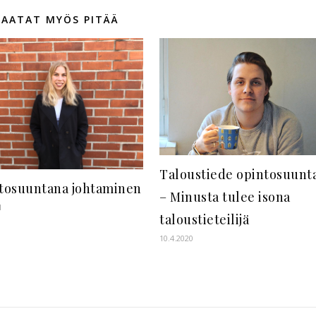
SAATAT MYÖS PITÄÄ
Taloustiede opintosuunt
tosuuntana johtaminen
– Minusta tulee isona
1
taloustieteilijä
10.4.2020