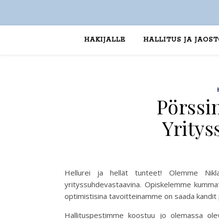
HAKIJALLE
HALLITUS JA JAOS
Pörssin
Yrity
Hellurei ja hellät tunteet! Olemme Nik
yrityssuhdevastaavina. Opiskelemme kummatk
optimistisina tavoitteinamme on saada kandit 
Hallituspestimme koostuu jo olemassa olevi