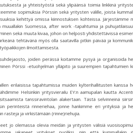
kutuksesta ja yhteistyöstä sekä ylipäänsä toimia linkkinä yrityst
n teemme sopimuksia Pörssin sekä yritysten välille, joista kummal
isuuksia kehittyä omissa kiinnostuksen kohteissa. Järjestämme 
in muuallakin Suomessa, after work -tapahtumia ja puhujatilaisuu
taminen sekä muuta kivaa, johon on helposti yhdistettävissä esimer
ärkeänä tehtävänä myös olla saatavilla pitkin päivää ja kommuni
n työpaikkojen ilmoittamisesta.
suhdejaosto, joiden perässä koitamme pysyä ja organisoida he
ininen Pörssi -etuohjelman ylläpito ja suurempien tapahtumien 
illen erilaisissa tapahtumissa muiden kylterihallitusten kanssa h
dimme Helsinkiin yritysvierailu EY:n aamupalan kautta Accent
 sitsaamista tanssiravintolan alakertaan. Tästä selvinneinä siir
 perinteistä rinneriehaa, jonne hankimme eri yrityksiä ja he
 rasteja ja virkistämään (rinne)riehujia.
et jo olemassa olevia meidän ja yritysten välisiä vuosisopimuk
lemme jakaneet yritykset puoliksi, niin että kummallakin 