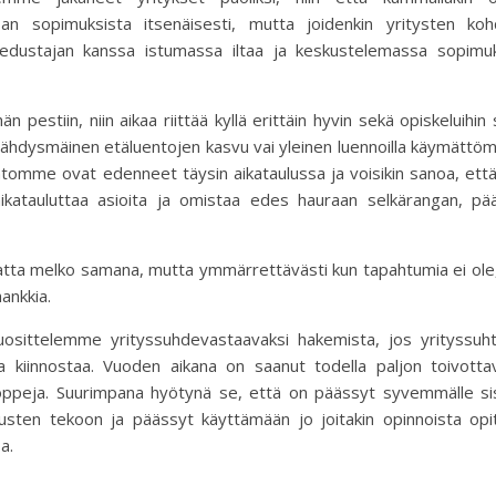
 sopimuksista itsenäisesti, mutta joidenkin yritysten kohd
edustajan kanssa istumassa iltaa ja keskustelemassa sopimu
pestiin, niin aikaa riittää kyllä erittäin hyvin sekä opiskeluihin
räjähdysmäinen etäluentojen kasvu vai yleinen luennoilla käymättö
ntomme ovat edenneet täysin aikataulussa ja voisikin sanoa, ett
aikatauluttaa asioita ja omistaa edes hauraan selkärangan, pä
atta melko samana, mutta ymmärrettävästi kun tapahtumia ei ole,
hankkia.
suosittelemme yrityssuhdevastaavaksi hakemista, jos yrityssuht
ta kiinnostaa. Vuoden aikana on saanut todella paljon toivotta
a oppeja. Suurimpana hyötynä se, että on päässyt syvemmälle si
musten tekoon ja päässyt käyttämään jo joitakin opinnoista opi
a.