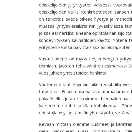
opiskelijoiden ja yritysten välisestä vuorovai
opiskelijoiden välillä. Konkreettisesti sanoe
on tarkoitus saada oikeaa hyötyä ja mahdoll
muassa yritysvierailuita niin Jyväskylässä ku
joissa esimerkiksi aiheena opintolainan sijoit
kohdeyrityksen saunatilojen käyttö. Yhtenä t
yritysten kanssa päivittäisissä asioissa, kute
Vastuullamme on myös neljän hengen yritys
toimiaan. Jaoston tehtävänä on esimerkiksi S
vuosijuhlien yhteistöiden hankinta.
Vuotemme lähti käyntiin oikein vauhdilla viera
tutustuen. Ensimmäisenä tapahtumanamme läh
päivälliselle, josta siirryimme treenailemaan
katseemme kohti kevään kohokohtaa, Pörssin
edustajiaan ylläpitämään yhteistyötä, vetämään
Kevään mittaan olemme uusineet ja kehittäne
sekä hankkineet uusia yrityssuhteita. O