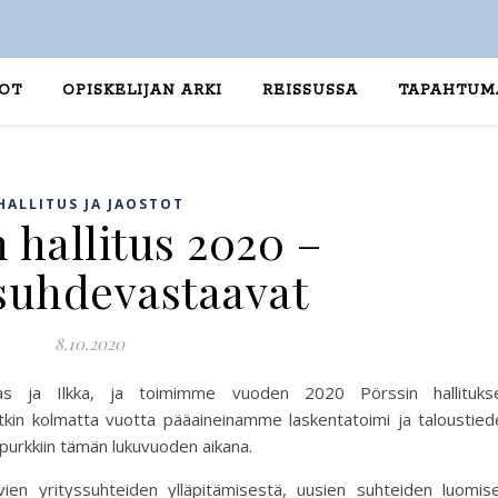
TOT
OPISKELIJAN ARKI
REISSUSSA
TAPAHTUM
HALLITUS JA JAOSTOT
 hallitus 2020 –
ssuhdevastaavat
8.10.2020
las ja Ilkka, ja toimimme vuoden 2020 Pörssin hallituks
in kolmatta vuotta pääaineinamme laskentatoimi ja taloustiede
purkkiin tämän lukuvuoden aikana.
en yrityssuhteiden ylläpitämisestä, uusien suhteiden luomise