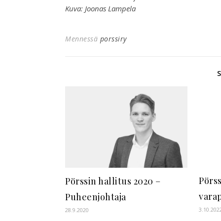
Kuva: Joonas Lampela
Mennessä
porssiry
Pörss
Pörssin hallitus 2020 –
vara
Puheenjohtaja
3.10.202
28.9.2020