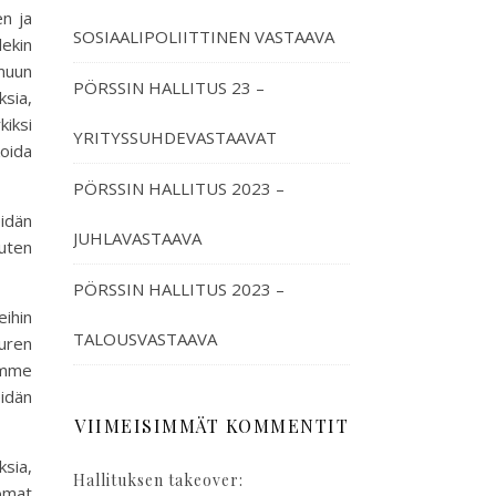
en ja
SOSIAALIPOLIITTINEN VASTAAVA
lekin
muun
PÖRSSIN HALLITUS 23 –
ksia,
kiksi
YRITYSSUHDEVASTAAVAT
koida
PÖRSSIN HALLITUS 2023 –
idän
JUHLAVASTAAVA
kuten
PÖRSSIN HALLITUS 2023 –
eihin
TALOUSVASTAAVA
uren
simme
idän
VIIMEISIMMÄT KOMMENTIT
sia,
Hallituksen takeover:
omat