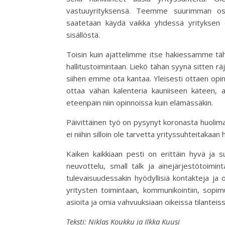
vastuuyrityksensä. Teemme suurimman osan
saatetaan käydä vaikka yhdessä yrityksen 
sisällöstä.
Toisin kuin ajattelimme itse hakiessamme tähän 
hallitustoimintaan. Liekö tähän syynä sitten 
siihen emme ota kantaa. Yleisesti ottaen opi
ottaa vähän kalenteria kauniiseen käteen, 
eteenpäin niin opinnoissa kuin elämässäkin.
Päivittäinen työ on pysynyt koronasta huolim
ei niihin silloin ole tarvetta yrityssuhteitakaan 
Kaiken kaikkiaan pesti on erittäin hyvä ja 
neuvottelu, small talk ja ainejärjestötoimin
tulevaisuudessakin hyödyllisiä kontakteja j
yritysten toimintaan, kommunikointiin, sopi
asioita ja omia vahvuuksiaan oikeissa tilanteiss
Teksti: Niklas Koukku ja Ilkka Kuusi