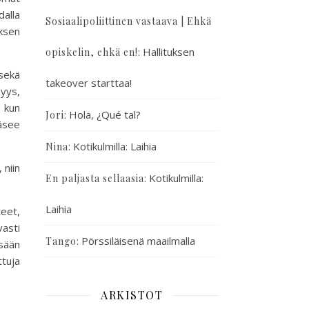
alla
Sosiaalipoliittinen vastaava | Ehkä
ksen
:
Hallituksen
opiskelin, ehkä en!
 sekä
takeover starttaa!
myys,
ä kun
:
Hola, ¿Qué tal?
Jori
äsee
:
Kotikulmilla: Laihia
Nina
 niin
:
Kotikulmilla:
En paljasta sellaasia
Laihia
eet,
vasti
:
Pörssiläisenä maailmalla
Tango
sään
ttuja
ARKISTOT