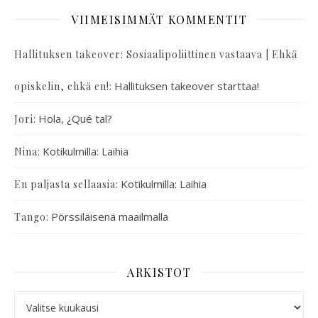
VIIMEISIMMÄT KOMMENTIT
Hallituksen takeover: Sosiaalipoliittinen vastaava | Ehkä
:
Hallituksen takeover starttaa!
opiskelin, ehkä en!
:
Hola, ¿Qué tal?
Jori
:
Kotikulmilla: Laihia
Nina
:
Kotikulmilla: Laihia
En paljasta sellaasia
:
Pörssiläisenä maailmalla
Tango
ARKISTOT