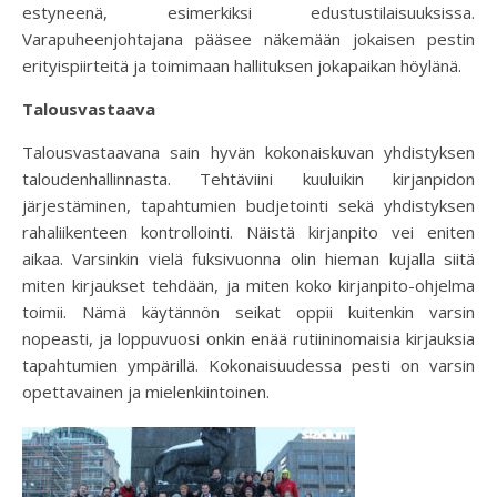
estyneenä, esimerkiksi edustustilaisuuksissa.
Varapuheenjohtajana pääsee näkemään jokaisen pestin
erityispiirteitä ja toimimaan hallituksen jokapaikan höylänä.
Talousvastaava
Talousvastaavana sain hyvän kokonaiskuvan yhdistyksen
taloudenhallinnasta. Tehtäviini kuuluikin kirjanpidon
järjestäminen, tapahtumien budjetointi sekä yhdistyksen
rahaliikenteen kontrollointi. Näistä kirjanpito vei eniten
aikaa. Varsinkin vielä fuksivuonna olin hieman kujalla siitä
miten kirjaukset tehdään, ja miten koko kirjanpito-ohjelma
toimii. Nämä käytännön seikat oppii kuitenkin varsin
nopeasti, ja loppuvuosi onkin enää rutiininomaisia kirjauksia
tapahtumien ympärillä. Kokonaisuudessa pesti on varsin
opettavainen ja mielenkiintoinen.