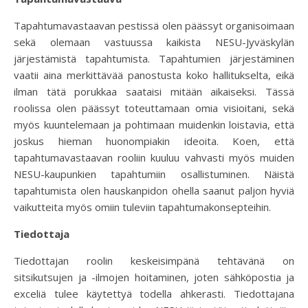
Tapahtumavastaavan pestissä olen päässyt organisoimaan
sekä olemaan vastuussa kaikista NESU-Jyväskylän
järjestämistä tapahtumista. Tapahtumien järjestäminen
vaatii aina merkittävää panostusta koko hallitukselta, eikä
ilman tätä porukkaa saataisi mitään aikaiseksi. Tässä
roolissa olen päässyt toteuttamaan omia visioitani, sekä
myös kuuntelemaan ja pohtimaan muidenkin loistavia, että
joskus hieman huonompiakin ideoita. Koen, että
tapahtumavastaavan rooliin kuuluu vahvasti myös muiden
NESU-kaupunkien tapahtumiin osallistuminen. Näistä
tapahtumista olen hauskanpidon ohella saanut paljon hyviä
vaikutteita myös omiin tuleviin tapahtumakonsepteihin.
Tiedottaja
Tiedottajan roolin keskeisimpänä tehtävänä on
sitsikutsujen ja -ilmojen hoitaminen, joten sähköpostia ja
exceliä tulee käytettyä todella ahkerasti. Tiedottajana