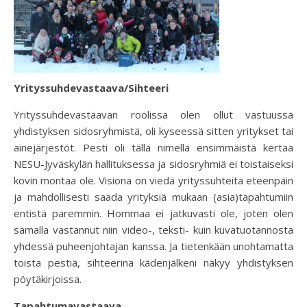
Yrityssuhdevastaava/Sihteeri
Yrityssuhdevastaavan roolissa olen ollut vastuussa
yhdistyksen sidosryhmistä, oli kyseessä sitten yritykset tai
ainejärjestöt. Pesti oli tällä nimellä ensimmäistä kertaa
NESU-Jyväskylän hallituksessa ja sidosryhmiä ei toistaiseksi
kovin montaa ole. Visiona on viedä yrityssuhteita eteenpäin
ja mahdollisesti saada yrityksiä mukaan (asia)tapahtumiin
entistä paremmin. Hommaa ei jatkuvasti ole, joten olen
samalla vastannut niin video-, teksti- kuin kuvatuotannosta
yhdessä puheenjohtajan kanssa. Ja tietenkään unohtamatta
toista pestiä, sihteerinä kädenjälkeni näkyy yhdistyksen
pöytäkirjoissa.
Tapahtumavastaava