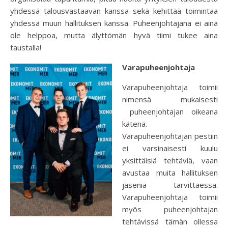
yhdessä talousvastaavan kanssa sekä kehittää toimintaa
yhdessä muun hallituksen kanssa. Puheenjohtajana ei aina
ole helppoa, mutta älyttömän hyvä tiimi tukee aina
taustalla!
Varapuheenjohtaja
Varapuheenjohtaja toimii
nimensä mukaisesti
puheenjohtajan oikeana
kätenä.
Varapuheenjohtajan pestiin
ei varsinaisesti kuulu
yksittäisiä tehtäviä, vaan
avustaa muita hallituksen
jäseniä tarvittaessa.
Varapuheenjohtaja toimii
myös puheenjohtajan
tehtävissä tämän ollessa