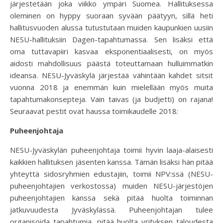
järjestetään joka viikko ympäri Suomea. Hallituksessa
oleminen on hyppy suoraan syvään päätyyn, sillä heti
hallitusvuoden alussa tutustutaan muiden kaupunkien uusiin
NESU-hallituksiin Dagen-tapahtumassa. Sen lisäksi että
oma tuttavapiiri kasvaa eksponentiaalisesti, on myös
aidosti mahdollisuus päästä toteuttamaan hulluimmatkin
ideansa. NESU-Jyväskylä järjestää vähintään kahdet sitsit
vuonna 2018 ja enemmän kuin mielellään myös muita
tapahtumakonsepteja. Vain taivas (ja budjetti) on rajana!
Seuraavat pestit ovat haussa toimikaudelle 2018:
Puheenjohtaja
NESU-Jyväskylän puheenjohtaja toimii hyvin laaja-alaisesti
kaikkien hallituksen jäsenten kanssa. Tämän lisäksi hän pitää
yhteyttä sidosryhmien edustajiin, toimii NPV:ssä (NESU-
puheenjohtajien verkostossa) muiden NESU-järjestöjen
puheenjohtajien kanssa sekä pitää huolta toiminnan
jatkuvuudesta Jyväskylässä. Puheenjohtajan tulee
organisoida tapahtumia, pitää huolta yrityksen taloudesta