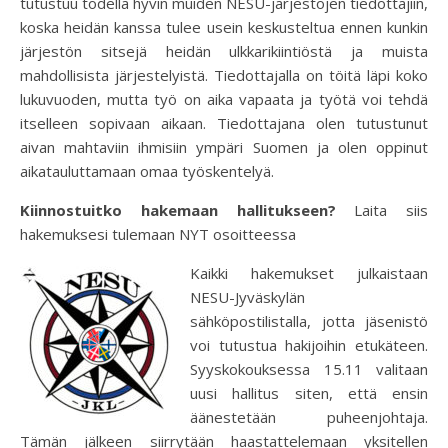
tutustuu todella hyvin muiden NESU-järjestöjen tiedottajiin,
koska heidän kanssa tulee usein keskusteltua ennen kunkin
järjestön sitsejä heidän ulkkarikiintiöstä ja muista
mahdollisista järjestelyistä. Tiedottajalla on töitä läpi koko
lukuvuoden, mutta työ on aika vapaata ja työtä voi tehdä
itselleen sopivaan aikaan. Tiedottajana olen tutustunut
aivan mahtaviin ihmisiin ympäri Suomen ja olen oppinut
aikatauluttamaan omaa työskentelyä.
Kiinnostuitko hakemaan hallitukseen?
Laita siis
hakemuksesi tulemaan NYT osoitteessa
Kaikki hakemukset julkaistaan
NESU-Jyväskylän
sähköpostilistalla, jotta jäsenistö
voi tutustua hakijoihin etukäteen.
Syyskokouksessa 15.11 valitaan
uusi hallitus siten, että ensin
äänestetään puheenjohtaja.
Tämän jälkeen siirrytään haastattelemaan yksitellen