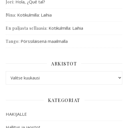
:
Hola, ¿Qué tal?
Jori
:
Kotikulmilla: Laihia
Nina
:
Kotikulmilla: Laihia
En paljasta sellaasia
:
Pörssiläisenä maailmalla
Tango
ARKISTOT
KATEGORIAT
HAKIJALLE
Hallitus ja jaostot