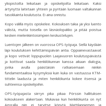
yliopistoilta leikataan ja opiskelijoilta leikataan. Kaksi
ärtynyttä laitetaan yhteen ja pyritään luomaan valtakunnan
tasokkainta koulutusta. Ei aina onnistu.
Kopo välillä myös opiskelee. Kokouksen takia jäi yksi luento
välistä, mutta toisella on läsnäolopakko ja pitää poistua
kesken mielenkiintoisimpien keskustelujen.
Luentojen jälkeen on vuorossa OPS-työpaja. Siellä käydään
läpi koulutuksen kehittämispäivän antia. Oppiainevastaavat
ja kopo vetivät loppupuolen Laajavuoren koulutuspäivästä
ja koittivat saada henkilökunnan kanssa aikaan dialogia,
jonka avulla päästäisiin ratkaisemaan niinkin
fundamentaalisia kysymyksiä kuin kuka on vastuussa KTM-
tittelin laadusta ja miten henkilökunta kokee itsensä ja
suhteensa opiskelijoihin.
OPS-työpajasta siirryn pika pikaa Pörssin hallituksen
kokoukseen alakertaan. Mukavaa kun henkilökunta on nyt
Agoralla niin ei tarvitse könytä Mattilanniemen ja