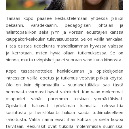
Tänään kopo pääsee keskustelemaan yhdessä JSBE:n
dekaanin, varadekaanin, pedagogisen johtajan ja
hallintopäällikon sekä JYYn ja Pörssin edustajien kanssa
kauppakorkeakoulun tulevaisuudesta. Se on välillä hankalaa.
Pitää esittää tiedekunta mahdollisimman hyvässä valossa
ja kerrotaan, miten hyviä ollaan tutkimuksessa. Se on
hienoa, mutta riviopiskelijaa ei suoraan sanottuna kiinnosta.
Kopo tasapainottelee henkilökunnan ja opiskelijoiden
intressien välillä, opetus ja tutkimus vetävät pitkää köyttä.
Olo on kuin diplomaatilla – suurlähettilääksi saa tästä
hommasta varmasti hyvät valmiudet. Kun vaan molemmat
osapuolet vähän paremmin toisiaan ymmärtäisivät.
Opiskelijat haluavat työelämän kannalta relevanttia
koulutusta ja henkilökunta haluaa saada tutkimukselleen
rahoitusta. Välillä nämä eivät ihan kohtaa ja siellä kopoa
tarvitaan. Resurssit ovat tiukoilla molemmissa suunnissa: