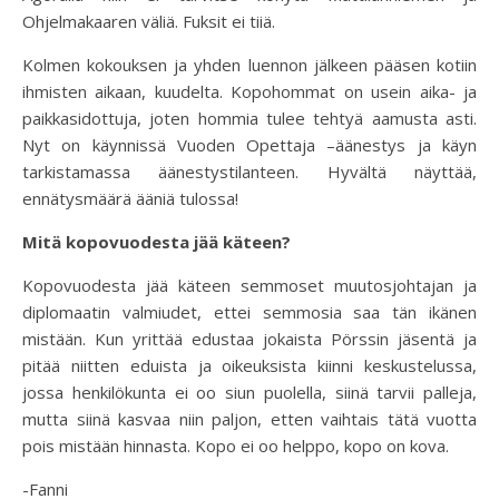
Ohjelmakaaren väliä. Fuksit ei tiiä.
Kolmen kokouksen ja yhden luennon jälkeen pääsen kotiin
ihmisten aikaan, kuudelta. Kopohommat on usein aika- ja
paikkasidottuja, joten hommia tulee tehtyä aamusta asti.
Nyt on käynnissä Vuoden Opettaja –äänestys ja käyn
tarkistamassa äänestystilanteen. Hyvältä näyttää,
ennätysmäärä ääniä tulossa!
Mitä kopovuodesta jää käteen?
Kopovuodesta jää käteen semmoset muutosjohtajan ja
diplomaatin valmiudet, ettei semmosia saa tän ikänen
mistään. Kun yrittää edustaa jokaista Pörssin jäsentä ja
pitää niitten eduista ja oikeuksista kiinni keskustelussa,
jossa henkilökunta ei oo siun puolella, siinä tarvii palleja,
mutta siinä kasvaa niin paljon, etten vaihtais tätä vuotta
pois mistään hinnasta. Kopo ei oo helppo, kopo on kova.
-Fanni