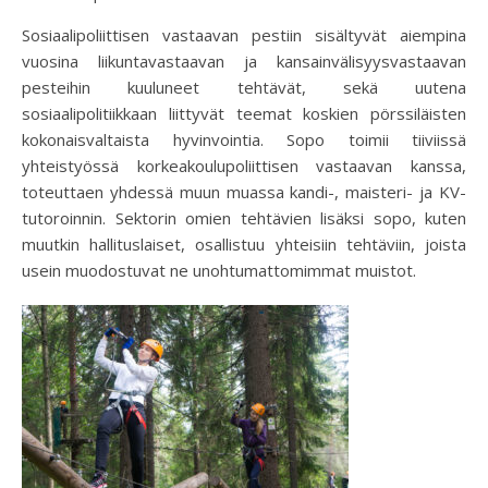
Sosiaalipoliittisen vastaavan pestiin sisältyvät aiempina
vuosina liikuntavastaavan ja kansainvälisyysvastaavan
pesteihin kuuluneet tehtävät, sekä uutena
sosiaalipolitiikkaan liittyvät teemat koskien pörssiläisten
kokonaisvaltaista hyvinvointia. Sopo toimii tiiviissä
yhteistyössä korkeakoulupoliittisen vastaavan kanssa,
toteuttaen yhdessä muun muassa kandi-, maisteri- ja KV-
tutoroinnin. Sektorin omien tehtävien lisäksi sopo, kuten
muutkin hallituslaiset, osallistuu yhteisiin tehtäviin, joista
usein muodostuvat ne unohtumattomimmat muistot.