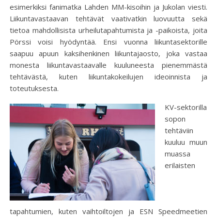
esimerkiksi fanimatka Lahden MM-kisoihin ja Jukolan viesti.
Liikuntavastaavan tehtävät vaativatkin luovuutta sekä
tietoa mahdollisista urheilutapahtumista ja -paikoista, joita
Pörssi voisi hyödyntää. Ensi vuonna liikuntasektorille
saapuu apuun kaksihenkinen liikuntajaosto, joka vastaa
monesta liikuntavastaavalle kuuluneesta pienemmästä
tehtävästä, kuten liikuntakokeilujen ideoinnista ja
toteutuksesta.
KV-sektorilla
sopon
tehtäviin
kuuluu muun
muassa
erilaisten
tapahtumien, kuten vaihtoiltojen ja ESN Speedmeetien