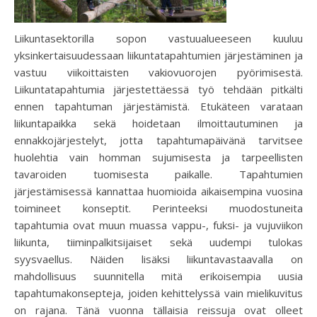
Liikuntasektorilla sopon vastuualueeseen kuuluu
yksinkertaisuudessaan liikuntatapahtumien järjestäminen ja
vastuu viikoittaisten vakiovuorojen pyörimisestä.
Liikuntatapahtumia järjestettäessä työ tehdään pitkälti
ennen tapahtuman järjestämistä. Etukäteen varataan
liikuntapaikka sekä hoidetaan ilmoittautuminen ja
ennakkojärjestelyt, jotta tapahtumapäivänä tarvitsee
huolehtia vain homman sujumisesta ja tarpeellisten
tavaroiden tuomisesta paikalle. Tapahtumien
järjestämisessä kannattaa huomioida aikaisempina vuosina
toimineet konseptit. Perinteeksi muodostuneita
tapahtumia ovat muun muassa vappu-, fuksi- ja vujuviikon
liikunta, tiiminpalkitsijaiset sekä uudempi tulokas
syysvaellus. Näiden lisäksi liikuntavastaavalla on
mahdollisuus suunnitella mitä erikoisempia uusia
tapahtumakonsepteja, joiden kehittelyssä vain mielikuvitus
on rajana. Tänä vuonna tällaisia reissuja ovat olleet