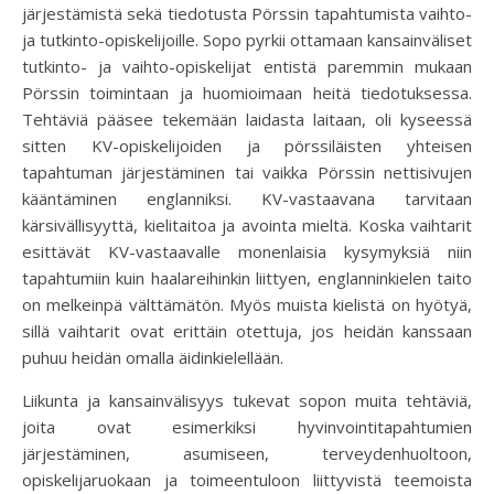
järjestämistä sekä tiedotusta Pörssin tapahtumista vaihto-
ja tutkinto-opiskelijoille. Sopo pyrkii ottamaan kansainväliset
tutkinto- ja vaihto-opiskelijat entistä paremmin mukaan
Pörssin toimintaan ja huomioimaan heitä tiedotuksessa.
Tehtäviä pääsee tekemään laidasta laitaan, oli kyseessä
sitten KV-opiskelijoiden ja pörssiläisten yhteisen
tapahtuman järjestäminen tai vaikka Pörssin nettisivujen
kääntäminen englanniksi. KV-vastaavana tarvitaan
kärsivällisyyttä, kielitaitoa ja avointa mieltä. Koska vaihtarit
esittävät KV-vastaavalle monenlaisia kysymyksiä niin
tapahtumiin kuin haalareihinkin liittyen, englanninkielen taito
on melkeinpä välttämätön. Myös muista kielistä on hyötyä,
sillä vaihtarit ovat erittäin otettuja, jos heidän kanssaan
puhuu heidän omalla äidinkielellään.
Liikunta ja kansainvälisyys tukevat sopon muita tehtäviä,
joita ovat esimerkiksi hyvinvointitapahtumien
järjestäminen, asumiseen, terveydenhuoltoon,
opiskelijaruokaan ja toimeentuloon liittyvistä teemoista