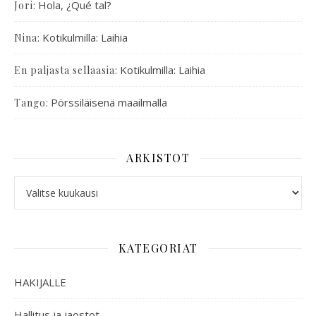
:
Hola, ¿Qué tal?
Jori
:
Kotikulmilla: Laihia
Nina
:
Kotikulmilla: Laihia
En paljasta sellaasia
:
Pörssiläisenä maailmalla
Tango
ARKISTOT
KATEGORIAT
HAKIJALLE
Hallitus ja jaostot