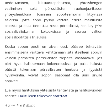
tiedottaminen, kulttuuritapahtumat, yhteishengen
vaaliminen sekä pörssiläisten ruohonjuuritason
yhteyshenkilönä toiminen sopoteemoihin liittyvissä
asioissa. Jotta sopo pysyy kartalla edellä mainituista
asioista ja osaa tiedottaa niistä pörssiläisiä, hän käy JYYn
sosiaalivaliokunnan kokouksissa ja seuraa valtion
sosiaalipoliittisia linjauksia.
Koska sopon pesti on aivan uusi, pääsee tehtävään
ensimmäisenä valittava kehittämään sitä itselleen sopivin
keinoin parhaiten pörssiläisten tarpeita vastaavaksi. Jos
olet hyvä hallitsemaan kokonaisuuksia ja palat halusta
päästä tukemaan pörssiläisten henkistä ja fyysistä
hyvinvointia, voivat sopon saappaat olla juuri sinulle
sopivat!
Lue myös hallituksen yhteisistä tehtävistä ja hallitusvuoden
annista:
Hallituksen takeover starttaa!
-Fanni, Iiro & Miina